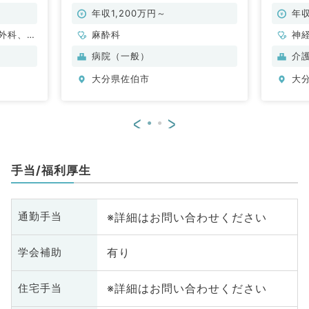
（科目
年収1,200万円～
年収
外科、形
麻酔科
神
経外科、
成
病院（一般）
介
科、小児
呼
大分県佐伯市
大
科、産
外
般内科、
科
、消化器
循
<
>
、腎臓内
内
、外科系
科
外科、乳
全
手当/福利厚生
ーツ整形
腺
外
※詳細はお問い合わせください
通勤手当
有り
学会補助
※詳細はお問い合わせください
住宅手当