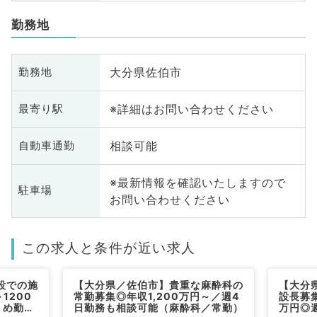
勤務地
大分県佐伯市
勤務地
※詳細はお問い合わせください
最寄り駅
相談可能
自動車通勤
※最新情報を確認いたしますので
駐車場
お問い合わせください
この求人と条件が近い求人
設での施
【大分県／佐伯市】貴重な麻酔科の
【大分
1200
常勤募集◎年収1,200万円～／週4
設長募集
りめ勤務
日勤務も相談可能（麻酔科／常勤）
万円◎