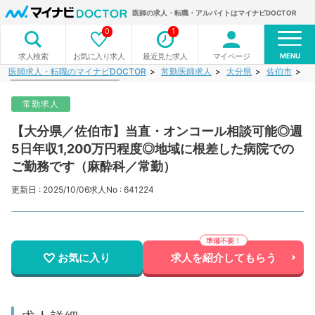
医師の求人・転職・アルバイトはマイナビDOCTOR
0
1
MENU
お気に入り求人
最近見た求人
マイページ
求人検索
医師求人・転職のマイナビDOCTOR
常勤医師求人
大分県
佐伯市
【
常勤求人
【大分県／佐伯市】当直・オンコール相談可能◎週
5日年収1,200万円程度◎地域に根差した病院での
ご勤務です（麻酔科／常勤）
更新日 : 2025/10/06
求人No : 641224
お気に入り
求人を紹介してもらう