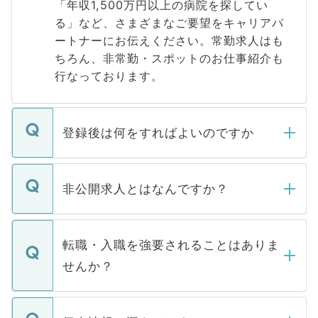
「年収1,500万円以上の病院を探してい
る」など、さまざまなご要望をキャリアパ
ートナーにお伝えください。常勤求人はも
ちろん、非常勤・スポットのお仕事紹介も
行なっております。
登録後は何をすればよいのですか
ご登録いただきましたら、弊社担当者がご
登録内容を確認し、その後メールもしくは
非公開求人とはなんですか？
お電話にて次のステップのご案内をいたし
ます。通常、5営業日以内にはご連絡をせて
マイナビDOCTORで取り扱っている求人の
いただきますので、しばらくお待ちくださ
うち約3割は、Webサイトからご覧いただ
転職・入職を強要されることはありま
い。
けない「非公開求人」です。非公開求人は
せんか？
下記の理由によって、一般には公開してい
ません。
転職・入職を強要することは一切ありませ