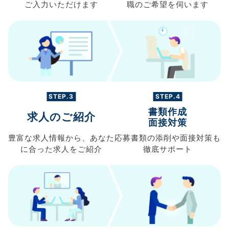
ご入力
いただけます
職の
ご希望を伺います
STEP.3
STEP.4
書類作成
求人のご紹介
面接対策
豊富な求人情報から、
あなた
応募書類の
添削や面接対策も
に合った求人を
ご紹介
徹底サポート