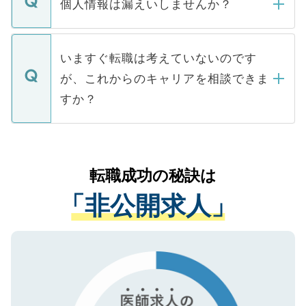
ん。また、仮に応募先から内定をいただい
個人情報は漏えいしませんか？
■応募殺到を避けるため 人気のある医療機
たとしても、ご本人が納得しない限り、内
関を公にしてしまうと、応募が殺到する場
定を承諾する必要はありません。内定先へ
個人情報が漏えいすることはありませんの
合があります。 選考を効率よく行うため
の辞退の連絡はキャリアパートナーが行い
で、ご安心ください。当サイトからの登録
いますぐ転職は考えていないのです
に、医療機関が求める条件に合った人材の
ますので、ご安心ください。
などで収集したご登録者様の個人情報は、
が、これからのキャリアを相談できま
みを人材紹介会社に依頼するケースが増え
ご本人のキャリアアップおよび転職活動の
ています。
すか？
支援を目的に使用いたします。お預かりし
ているすべての個人データはご本人の許可
お気軽にご相談ください。先生専任のキャ
なく、医療機関側に開示したり、第三者に
リアパートナーが将来のご希望などをおう
提供することは一切ありません。また弊社
かがいして、現在の医療機関の状況や紹介
転職成功の秘訣は
は、個人情報の取り扱いについての厳密な
経験をまじえながら、適切なアドバイスを
管理基準を満たした事業者のみに付与され
「非公開求人」
させていただきます。すぐにご転職をされ
る、プライバシーマークを取得済みです。
ない方には、長期的なサポートが可能です
ご登録いただいた個人情報は、SSL（デー
ので、まずはご登録ください。
タ暗号化）によって保護されていますの
で、機密保持に関してもご安心ください。