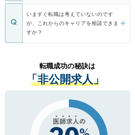
関を公にしてしまうと、応募が殺到する場
定を承諾する必要はありません。内定先へ
個人情報が漏えいすることはありませんの
合があります。 選考を効率よく行うため
の辞退の連絡はキャリアパートナーが行い
で、ご安心ください。当サイトからの登録
いますぐ転職は考えていないのです
に、医療機関が求める条件に合った人材の
ますので、ご安心ください。
などで収集したご登録者様の個人情報は、
が、これからのキャリアを相談できま
みを人材紹介会社に依頼するケースが増え
ご本人のキャリアアップおよび転職活動の
ています。
すか？
支援を目的に使用いたします。お預かりし
ているすべての個人データはご本人の許可
お気軽にご相談ください。先生専任のキャ
なく、医療機関側に開示したり、第三者に
リアパートナーが将来のご希望などをおう
提供することは一切ありません。また弊社
かがいして、現在の医療機関の状況や紹介
転職成功の秘訣は
は、個人情報の取り扱いについての厳密な
経験をまじえながら、適切なアドバイスを
管理基準を満たした事業者のみに付与され
「非公開求人」
させていただきます。すぐにご転職をされ
る、プライバシーマークを取得済みです。
ない方には、長期的なサポートが可能です
ご登録いただいた個人情報は、SSL（デー
ので、まずはご登録ください。
タ暗号化）によって保護されていますの
で、機密保持に関してもご安心ください。