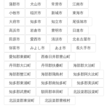
蒲郡市
犬山市
常滑市
江南市
小牧市
稲沢市
新城市
東海市
大府市
知多市
知立市
尾張旭市
高浜市
岩倉市
豊明市
日進市
田原市
愛西市
清須市
北名古屋市
弥富市
みよし市
あま市
長久手市
愛知郡東郷町
西春日井郡豊山町
丹羽郡大口町
丹羽郡扶桑町
海部郡大治町
海部郡蟹江町
海部郡飛島村
知多郡阿久比町
知多郡東浦町
知多郡南知多町
知多郡美浜町
知多郡武豊町
額田郡幸田町
北設楽郡設楽町
北設楽郡東栄町
北設楽郡豊根村