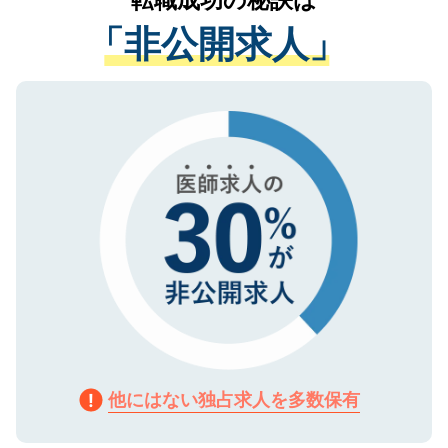
転職成功の秘訣は
経験をまじえながら、適切なアドバイスを
管理基準を満たした事業者のみに付与され
「非公開求人」
させていただきます。すぐにご転職をされ
る、プライバシーマークを取得済みです。
ない方には、長期的なサポートが可能です
ご登録いただいた個人情報は、SSL（デー
ので、まずはご登録ください。
タ暗号化）によって保護されていますの
で、機密保持に関してもご安心ください。
他にはない独占求人を多数保有