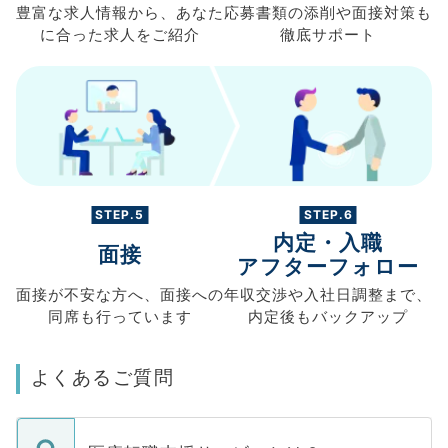
豊富な求人情報から、
あなた
応募書類の
添削や面接対策も
に合った求人を
ご紹介
徹底サポート
STEP.5
STEP.6
内定・入職
面接
アフターフォロー
面接が不安な方へ、
面接への
年収交渉や
入社日調整まで、
同席も
行っています
内定後もバックアップ
よくあるご質問