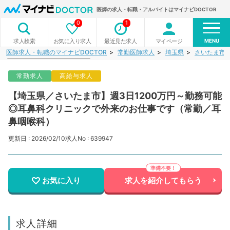
医師の求人・転職・アルバイトはマイナビDOCTOR
0
1
MENU
お気に入り求人
最近見た求人
マイページ
求人検索
医師求人・転職のマイナビDOCTOR
常勤医師求人
埼玉県
さいたま市
常勤求人
高給与求人
【埼玉県／さいたま市】週3日1200万円～勤務可能
◎耳鼻科クリニックで外来のお仕事です（常勤／耳
鼻咽喉科）
更新日 : 2026/02/10
求人No : 639947
お気に入り
求人を紹介してもらう
求人詳細