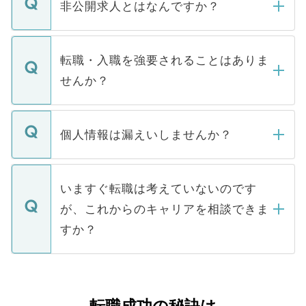
登録内容を確認し、その後メールもしくは
非公開求人とはなんですか？
お電話にて次のステップのご案内をいたし
ます。通常、5営業日以内にはご連絡をせて
マイナビDOCTORで取り扱っている求人の
いただきますので、しばらくお待ちくださ
うち約3割は、Webサイトからご覧いただ
転職・入職を強要されることはありま
い。
けない「非公開求人」です。非公開求人は
せんか？
下記の理由によって、一般には公開してい
ません。
転職・入職を強要することは一切ありませ
ん。また、仮に応募先から内定をいただい
個人情報は漏えいしませんか？
■応募殺到を避けるため 人気のある医療機
たとしても、ご本人が納得しない限り、内
関を公にしてしまうと、応募が殺到する場
定を承諾する必要はありません。内定先へ
個人情報が漏えいすることはありませんの
合があります。 選考を効率よく行うため
の辞退の連絡はキャリアパートナーが行い
で、ご安心ください。当サイトからの登録
いますぐ転職は考えていないのです
に、医療機関が求める条件に合った人材の
ますので、ご安心ください。
などで収集したご登録者様の個人情報は、
が、これからのキャリアを相談できま
みを人材紹介会社に依頼するケースが増え
ご本人のキャリアアップおよび転職活動の
ています。
すか？
支援を目的に使用いたします。お預かりし
ているすべての個人データはご本人の許可
お気軽にご相談ください。先生専任のキャ
なく、医療機関側に開示したり、第三者に
リアパートナーが将来のご希望などをおう
提供することは一切ありません。また弊社
かがいして、現在の医療機関の状況や紹介
は、個人情報の取り扱いについての厳密な