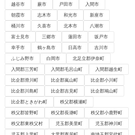
越谷市
蕨市
戸田市
入間市
朝霞市
志木市
和光市
新座市
桶川市
久喜市
北本市
八潮市
富士見市
三郷市
蓮田市
坂戸市
幸手市
鶴ヶ島市
日高市
吉川市
ふじみ野市
白岡市
北足立郡伊奈町
入間郡三芳町
入間郡毛呂山町
入間郡越生町
比企郡滑川町
比企郡嵐山町
比企郡小川町
比企郡川島町
比企郡吉見町
比企郡鳩山町
比企郡ときがわ町
秩父郡横瀬町
秩父郡皆野町
秩父郡長瀞町
秩父郡小鹿野町
秩父郡東秩父村
児玉郡美里町
児玉郡神川町
児玉郡上里町
大里郡寄居町
南埼玉郡宮代町