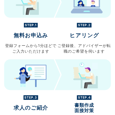
STEP.1
STEP.2
無料お申込み
ヒアリング
登録フォームから
1分ほどで
ご登録後、
アドバイザーが転
ご入力
いただけます
職の
ご希望を伺います
STEP.3
STEP.4
書類作成
求人のご紹介
面接対策