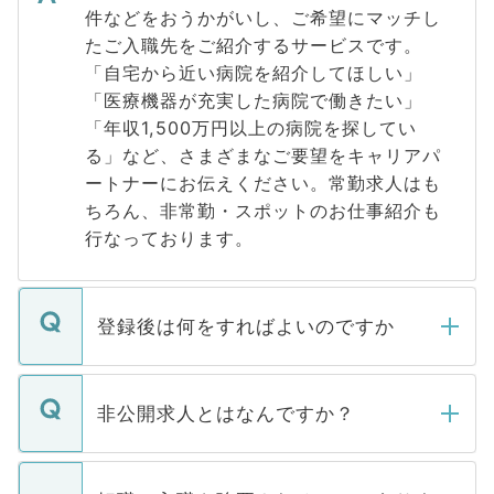
件などをおうかがいし、ご希望にマッチし
たご入職先をご紹介するサービスです。
「自宅から近い病院を紹介してほしい」
「医療機器が充実した病院で働きたい」
「年収1,500万円以上の病院を探してい
る」など、さまざまなご要望をキャリアパ
ートナーにお伝えください。常勤求人はも
ちろん、非常勤・スポットのお仕事紹介も
行なっております。
登録後は何をすればよいのですか
ご登録いただきましたら、弊社担当者がご
登録内容を確認し、その後メールもしくは
非公開求人とはなんですか？
お電話にて次のステップのご案内をいたし
ます。通常、5営業日以内にはご連絡をせて
マイナビDOCTORで取り扱っている求人の
いただきますので、しばらくお待ちくださ