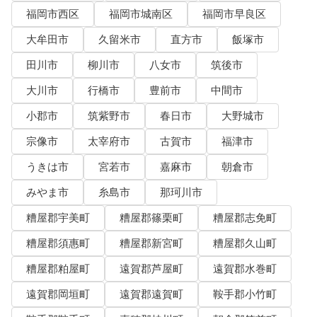
福岡市西区
福岡市城南区
福岡市早良区
大牟田市
久留米市
直方市
飯塚市
田川市
柳川市
八女市
筑後市
大川市
行橋市
豊前市
中間市
小郡市
筑紫野市
春日市
大野城市
宗像市
太宰府市
古賀市
福津市
うきは市
宮若市
嘉麻市
朝倉市
みやま市
糸島市
那珂川市
糟屋郡宇美町
糟屋郡篠栗町
糟屋郡志免町
糟屋郡須惠町
糟屋郡新宮町
糟屋郡久山町
糟屋郡粕屋町
遠賀郡芦屋町
遠賀郡水巻町
遠賀郡岡垣町
遠賀郡遠賀町
鞍手郡小竹町