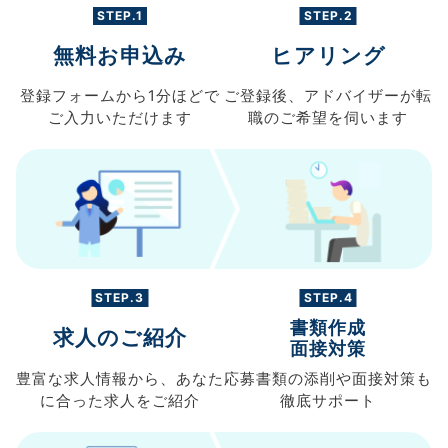
STEP.1
STEP.2
無料お申込み
ヒアリング
登録フォームから
1分ほどで
ご登録後、
アドバイザーが転
ご入力
いただけます
職の
ご希望を伺います
STEP.3
STEP.4
書類作成
求人のご紹介
面接対策
豊富な求人情報から、
あなた
応募書類の
添削や面接対策も
に合った求人を
ご紹介
徹底サポート