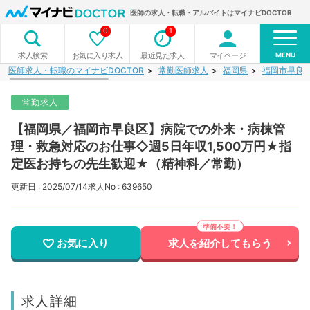
医師の求人・転職・アルバイトはマイナビDOCTOR
0
1
MENU
お気に入り求人
最近見た求人
マイページ
求人検索
医師求人・転職のマイナビDOCTOR
常勤医師求人
福岡県
福岡市早良
常勤求人
【福岡県／福岡市早良区】病院での外来・病棟管
理・救急対応のお仕事◇週5日年収1,500万円★指
定医お持ちの先生歓迎★（精神科／常勤）
更新日 : 2025/07/14
求人No : 639650
お気に入り
求人を紹介してもらう
求人詳細