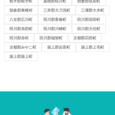
鞍手郡鞍手町
嘉穂郡桂川町
朝倉郡筑前町
朝倉郡東峰村
三井郡大刀洗町
三潴郡大木町
八女郡広川町
田川郡香春町
田川郡添田町
田川郡糸田町
田川郡川崎町
田川郡大任町
田川郡赤村
田川郡福智町
京都郡苅田町
京都郡みやこ町
築上郡吉富町
築上郡上毛町
築上郡築上町