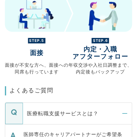
STEP.5
STEP.6
内定・入職
面接
アフターフォロー
面接が不安な方へ、
面接への
年収交渉や
入社日調整まで、
同席も
行っています
内定後もバックアップ
よくあるご質問
医療転職支援サービスとは？
医師専任のキャリアパートナーがご希望条