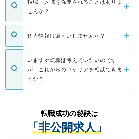
うち約3割は、Webサイトからご覧いただ
転職・入職を強要されることはありま
い。
けない「非公開求人」です。非公開求人は
せんか？
下記の理由によって、一般には公開してい
ません。
転職・入職を強要することは一切ありませ
ん。また、仮に応募先から内定をいただい
個人情報は漏えいしませんか？
■応募殺到を避けるため 人気のある医療機
たとしても、ご本人が納得しない限り、内
関を公にしてしまうと、応募が殺到する場
定を承諾する必要はありません。内定先へ
個人情報が漏えいすることはありませんの
合があります。 選考を効率よく行うため
の辞退の連絡はキャリアパートナーが行い
で、ご安心ください。当サイトからの登録
いますぐ転職は考えていないのです
に、医療機関が求める条件に合った人材の
ますので、ご安心ください。
などで収集したご登録者様の個人情報は、
が、これからのキャリアを相談できま
みを人材紹介会社に依頼するケースが増え
ご本人のキャリアアップおよび転職活動の
ています。
すか？
支援を目的に使用いたします。お預かりし
ているすべての個人データはご本人の許可
お気軽にご相談ください。先生専任のキャ
なく、医療機関側に開示したり、第三者に
リアパートナーが将来のご希望などをおう
提供することは一切ありません。また弊社
かがいして、現在の医療機関の状況や紹介
転職成功の秘訣は
は、個人情報の取り扱いについての厳密な
経験をまじえながら、適切なアドバイスを
管理基準を満たした事業者のみに付与され
「非公開求人」
させていただきます。すぐにご転職をされ
る、プライバシーマークを取得済みです。
ない方には、長期的なサポートが可能です
ご登録いただいた個人情報は、SSL（デー