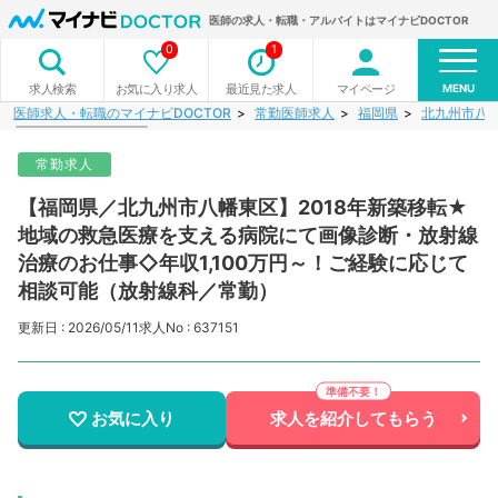
医師の求人・転職・アルバイトはマイナビDOCTOR
0
1
MENU
お気に入り求人
最近見た求人
マイページ
求人検索
医師求人・転職のマイナビDOCTOR
常勤医師求人
福岡県
北九州市八
常勤求人
【福岡県／北九州市八幡東区】2018年新築移転★
地域の救急医療を支える病院にて画像診断・放射線
治療のお仕事◇年収1,100万円～！ご経験に応じて
相談可能（放射線科／常勤）
更新日 : 2026/05/11
求人No : 637151
お気に入り
求人を紹介してもらう