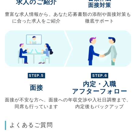
求人のご紹介
面接対策
豊富な求人情報から、
あなた
応募書類の
添削や面接対策も
に合った求人を
ご紹介
徹底サポート
STEP.5
STEP.6
内定・入職
面接
アフターフォロー
面接が不安な方へ、
面接への
年収交渉や
入社日調整まで、
同席も
行っています
内定後もバックアップ
よくあるご質問