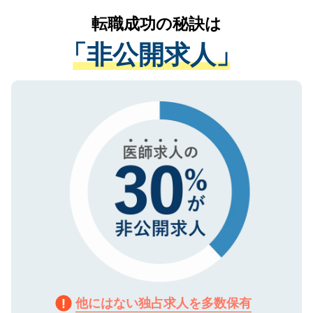
提供することは一切ありません。また弊社
かがいして、現在の医療機関の状況や紹介
転職成功の秘訣は
は、個人情報の取り扱いについての厳密な
経験をまじえながら、適切なアドバイスを
管理基準を満たした事業者のみに付与され
「非公開求人」
させていただきます。すぐにご転職をされ
る、プライバシーマークを取得済みです。
ない方には、長期的なサポートが可能です
ご登録いただいた個人情報は、SSL（デー
ので、まずはご登録ください。
タ暗号化）によって保護されていますの
で、機密保持に関してもご安心ください。
他にはない独占求人を多数保有