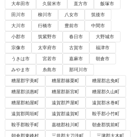
大牟田市
久留米市
直方市
飯塚市
田川市
柳川市
八女市
筑後市
大川市
行橋市
豊前市
中間市
小郡市
筑紫野市
春日市
大野城市
宗像市
太宰府市
古賀市
福津市
うきは市
宮若市
嘉麻市
朝倉市
みやま市
糸島市
那珂川市
糟屋郡宇美町
糟屋郡篠栗町
糟屋郡志免町
糟屋郡須惠町
糟屋郡新宮町
糟屋郡久山町
糟屋郡粕屋町
遠賀郡芦屋町
遠賀郡水巻町
遠賀郡岡垣町
遠賀郡遠賀町
鞍手郡小竹町
鞍手郡鞍手町
嘉穂郡桂川町
朝倉郡筑前町
朝倉郡東峰村
三井郡大刀洗町
三潴郡大木町