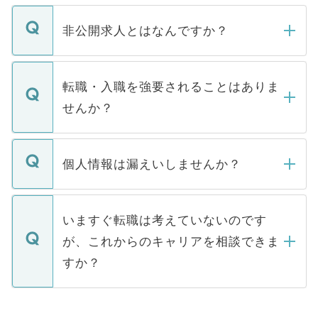
ご登録いただきましたら、弊社担当者がご
登録内容を確認し、その後メールもしくは
非公開求人とはなんですか？
お電話にて次のステップのご案内をいたし
ます。通常、5営業日以内にはご連絡をせて
マイナビDOCTORで取り扱っている求人の
いただきますので、しばらくお待ちくださ
うち約3割は、Webサイトからご覧いただ
転職・入職を強要されることはありま
い。
けない「非公開求人」です。非公開求人は
せんか？
下記の理由によって、一般には公開してい
ません。
転職・入職を強要することは一切ありませ
ん。また、仮に応募先から内定をいただい
個人情報は漏えいしませんか？
■応募殺到を避けるため 人気のある医療機
たとしても、ご本人が納得しない限り、内
関を公にしてしまうと、応募が殺到する場
定を承諾する必要はありません。内定先へ
個人情報が漏えいすることはありませんの
合があります。 選考を効率よく行うため
の辞退の連絡はキャリアパートナーが行い
で、ご安心ください。当サイトからの登録
いますぐ転職は考えていないのです
に、医療機関が求める条件に合った人材の
ますので、ご安心ください。
などで収集したご登録者様の個人情報は、
が、これからのキャリアを相談できま
みを人材紹介会社に依頼するケースが増え
ご本人のキャリアアップおよび転職活動の
ています。
すか？
支援を目的に使用いたします。お預かりし
ているすべての個人データはご本人の許可
お気軽にご相談ください。先生専任のキャ
なく、医療機関側に開示したり、第三者に
リアパートナーが将来のご希望などをおう