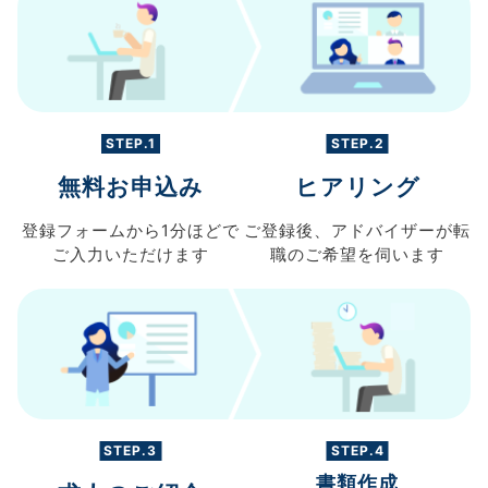
STEP.1
STEP.2
無料お申込み
ヒアリング
登録フォームから
1分ほどで
ご登録後、
アドバイザーが転
ご入力
いただけます
職の
ご希望を伺います
STEP.3
STEP.4
書類作成