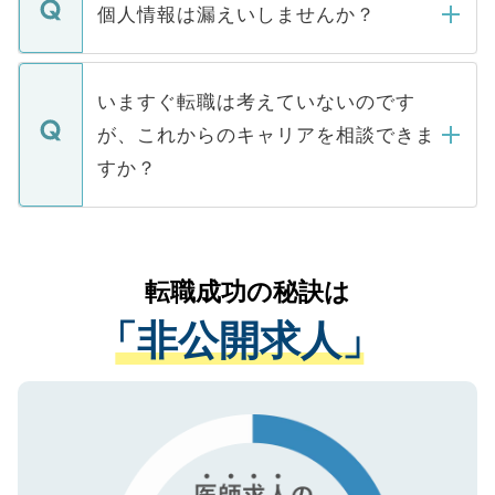
ん。また、仮に応募先から内定をいただい
個人情報は漏えいしませんか？
■応募殺到を避けるため 人気のある医療機
たとしても、ご本人が納得しない限り、内
関を公にしてしまうと、応募が殺到する場
定を承諾する必要はありません。内定先へ
個人情報が漏えいすることはありませんの
合があります。 選考を効率よく行うため
の辞退の連絡はキャリアパートナーが行い
で、ご安心ください。当サイトからの登録
いますぐ転職は考えていないのです
に、医療機関が求める条件に合った人材の
ますので、ご安心ください。
などで収集したご登録者様の個人情報は、
が、これからのキャリアを相談できま
みを人材紹介会社に依頼するケースが増え
ご本人のキャリアアップおよび転職活動の
ています。
すか？
支援を目的に使用いたします。お預かりし
ているすべての個人データはご本人の許可
お気軽にご相談ください。先生専任のキャ
なく、医療機関側に開示したり、第三者に
リアパートナーが将来のご希望などをおう
提供することは一切ありません。また弊社
かがいして、現在の医療機関の状況や紹介
転職成功の秘訣は
は、個人情報の取り扱いについての厳密な
経験をまじえながら、適切なアドバイスを
管理基準を満たした事業者のみに付与され
「非公開求人」
させていただきます。すぐにご転職をされ
る、プライバシーマークを取得済みです。
ない方には、長期的なサポートが可能です
ご登録いただいた個人情報は、SSL（デー
ので、まずはご登録ください。
タ暗号化）によって保護されていますの
で、機密保持に関してもご安心ください。