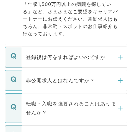
「年収1,500万円以上の病院を探してい
る」など、さまざまなご要望をキャリアパ
ートナーにお伝えください。常勤求人はも
ちろん、非常勤・スポットのお仕事紹介も
行なっております。
登録後は何をすればよいのですか
ご登録いただきましたら、弊社担当者がご
登録内容を確認し、その後メールもしくは
非公開求人とはなんですか？
お電話にて次のステップのご案内をいたし
ます。通常、5営業日以内にはご連絡をせて
マイナビDOCTORで取り扱っている求人の
いただきますので、しばらくお待ちくださ
うち約3割は、Webサイトからご覧いただ
転職・入職を強要されることはありま
い。
けない「非公開求人」です。非公開求人は
せんか？
下記の理由によって、一般には公開してい
ません。
転職・入職を強要することは一切ありませ