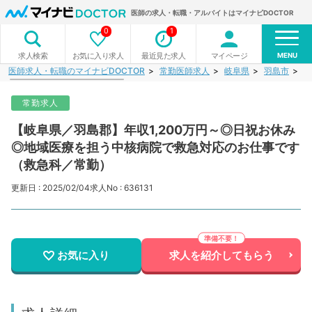
医師の求人・転職・アルバイトはマイナビDOCTOR
0
1
MENU
お気に入り求人
最近見た求人
マイページ
求人検索
医師求人・転職のマイナビDOCTOR
常勤医師求人
岐阜県
羽島市
【
常勤求人
【岐阜県／羽島郡】年収1,200万円～◎日祝お休み
◎地域医療を担う中核病院で救急対応のお仕事です
（救急科／常勤）
更新日 : 2025/02/04
求人No : 636131
お気に入り
求人を紹介してもらう