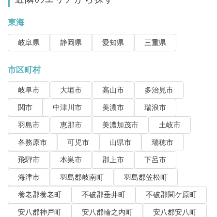
東海
岐阜県
静岡県
愛知県
三重県
市区町村
岐阜市
大垣市
高山市
多治見市
関市
中津川市
美濃市
瑞浪市
羽島市
恵那市
美濃加茂市
土岐市
各務原市
可児市
山県市
瑞穂市
飛騨市
本巣市
郡上市
下呂市
海津市
羽島郡岐南町
羽島郡笠松町
養老郡養老町
不破郡垂井町
不破郡関ケ原町
安八郡神戸町
安八郡輪之内町
安八郡安八町