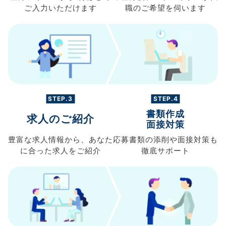
ご入力
いただけます
職の
ご希望を伺います
STEP.3
STEP.4
書類作成
求人のご紹介
面接対策
豊富な求人情報から、
あなた
応募書類の
添削や面接対策も
に合った求人を
ご紹介
徹底サポート