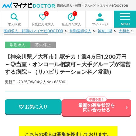
医師の求人・転職・アルバイトはマイナビDOCTOR
0
1
MENU
お気に入り求人
最近見た求人
マイページ
求人検索
医師求人・転職のマイナビDOCTOR
常勤医師求人
神奈川県
大和市
常勤求人
募集停止
【神奈川県／大和市】駅チカ！週4.5日1,200万円
～◎当直・オンコール相談可～大手グループが運営
する病院～（リハビリテーション科／常勤）
更新日 : 2025/09/04
求人No : 635961
最新の募集状況を
お気に入り
問い合わせる
こちらの求人は募集を停止しております。