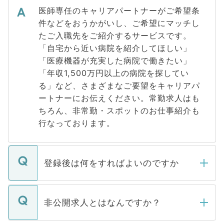
医師専任のキャリアパートナーがご希望条
件などをおうかがいし、ご希望にマッチし
たご入職先をご紹介するサービスです。
「自宅から近い病院を紹介してほしい」
「医療機器が充実した病院で働きたい」
「年収1,500万円以上の病院を探してい
る」など、さまざまなご要望をキャリアパ
ートナーにお伝えください。常勤求人はも
ちろん、非常勤・スポットのお仕事紹介も
行なっております。
登録後は何をすればよいのですか
ご登録いただきましたら、弊社担当者がご
登録内容を確認し、その後メールもしくは
非公開求人とはなんですか？
お電話にて次のステップのご案内をいたし