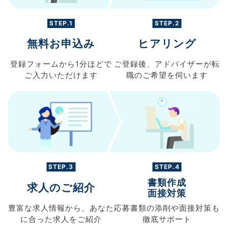
STEP.1
STEP.2
無料お申込み
ヒアリング
登録フォームから
1分ほどで
ご登録後、
アドバイザーが転
ご入力
いただけます
職の
ご希望を伺います
STEP.3
STEP.4
書類作成
求人のご紹介
面接対策
豊富な求人情報から、
あなた
応募書類の
添削や面接対策も
に合った求人を
ご紹介
徹底サポート