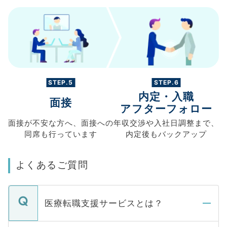
STEP.5
STEP.6
内定・入職
面接
アフターフォロー
面接が不安な方へ、
面接への
年収交渉や
入社日調整まで、
同席も
行っています
内定後もバックアップ
よくあるご質問
医療転職支援サービスとは？