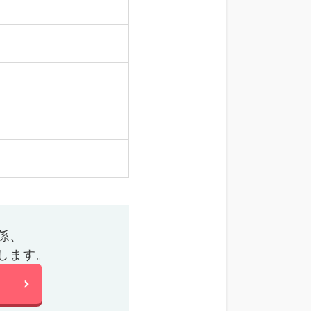
係、
します。