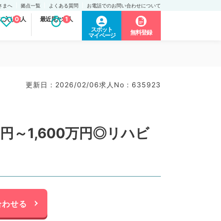
さまへ
拠点一覧
よくある質問
お電話でのお問い合わせについて
に入り求人
0
最近見た求人
1
スポット
無料登録
マイページ
更新日 : 2026/02/06
求人No : 635923
円～1,600万円◎リハビ
合わせる