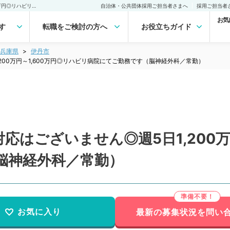
【兵庫県／伊丹市】当直対応はございません◎週5日1,200万円～1,600万円◎リハビリ病院にてご勤務です（脳神経外科／常勤）の転職・求人｜医師の求人・転職・アルバイトは【マイナビDOCTOR】
自治体・公共団体採用ご担当者さまへ
採用ご担当者
お気
す
転職をご検討の方へ
お役立ちガイド
兵庫県
伊丹市
200万円～1,600万円◎リハビリ病院にてご勤務です（脳神経外科／常勤）
はございません◎週5日1,200万
脳神経外科／常勤）
お気に入り
最新の募集状況を問い