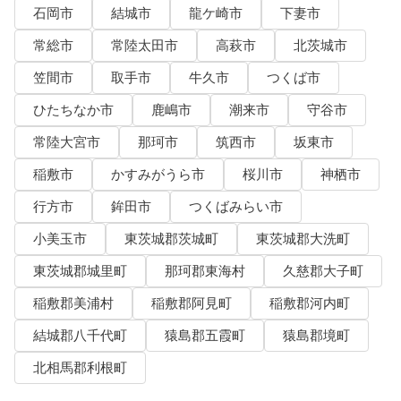
石岡市
結城市
龍ケ崎市
下妻市
常総市
常陸太田市
高萩市
北茨城市
笠間市
取手市
牛久市
つくば市
ひたちなか市
鹿嶋市
潮来市
守谷市
常陸大宮市
那珂市
筑西市
坂東市
稲敷市
かすみがうら市
桜川市
神栖市
行方市
鉾田市
つくばみらい市
小美玉市
東茨城郡茨城町
東茨城郡大洗町
東茨城郡城里町
那珂郡東海村
久慈郡大子町
稲敷郡美浦村
稲敷郡阿見町
稲敷郡河内町
結城郡八千代町
猿島郡五霞町
猿島郡境町
北相馬郡利根町