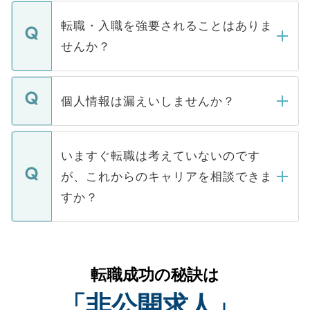
ます。通常、5営業日以内にはご連絡をせて
マイナビDOCTORで取り扱っている求人の
いただきますので、しばらくお待ちくださ
うち約3割は、Webサイトからご覧いただ
転職・入職を強要されることはありま
い。
けない「非公開求人」です。非公開求人は
せんか？
下記の理由によって、一般には公開してい
ません。
転職・入職を強要することは一切ありませ
ん。また、仮に応募先から内定をいただい
個人情報は漏えいしませんか？
■応募殺到を避けるため 人気のある医療機
たとしても、ご本人が納得しない限り、内
関を公にしてしまうと、応募が殺到する場
定を承諾する必要はありません。内定先へ
個人情報が漏えいすることはありませんの
合があります。 選考を効率よく行うため
の辞退の連絡はキャリアパートナーが行い
で、ご安心ください。当サイトからの登録
いますぐ転職は考えていないのです
に、医療機関が求める条件に合った人材の
ますので、ご安心ください。
などで収集したご登録者様の個人情報は、
が、これからのキャリアを相談できま
みを人材紹介会社に依頼するケースが増え
ご本人のキャリアアップおよび転職活動の
ています。
すか？
支援を目的に使用いたします。お預かりし
ているすべての個人データはご本人の許可
お気軽にご相談ください。先生専任のキャ
なく、医療機関側に開示したり、第三者に
リアパートナーが将来のご希望などをおう
提供することは一切ありません。また弊社
かがいして、現在の医療機関の状況や紹介
転職成功の秘訣は
は、個人情報の取り扱いについての厳密な
経験をまじえながら、適切なアドバイスを
管理基準を満たした事業者のみに付与され
「非公開求人」
させていただきます。すぐにご転職をされ
る、プライバシーマークを取得済みです。