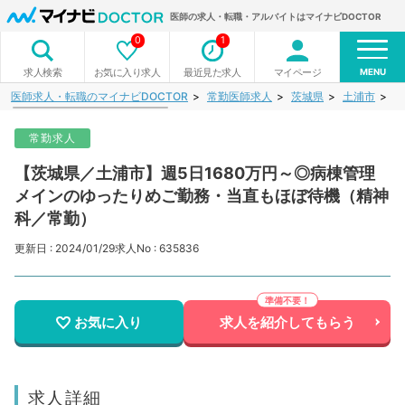
医師の求人・転職・アルバイトはマイナビDOCTOR
0
1
MENU
お気に入り求人
最近見た求人
マイページ
求人検索
医師求人・転職のマイナビDOCTOR
常勤医師求人
茨城県
土浦市
【
常勤求人
【茨城県／土浦市】週5日1680万円～◎病棟管理
メインのゆったりめご勤務・当直もほぼ待機（精神
科／常勤）
更新日 : 2024/01/29
求人No : 635836
お気に入り
求人を紹介してもらう
求人詳細