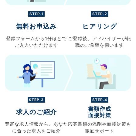
STEP.1
STEP.2
無料お申込み
ヒアリング
登録フォームから
1分ほどで
ご登録後、
アドバイザーが転
ご入力
いただけます
職の
ご希望を伺います
STEP.3
STEP.4
書類作成
求人のご紹介
面接対策
豊富な求人情報から、
あなた
応募書類の
添削や面接対策も
に合った求人を
ご紹介
徹底サポート