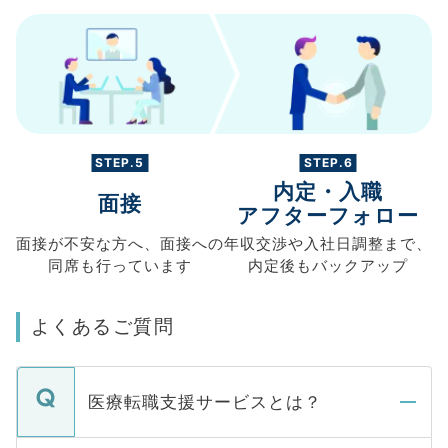
STEP.5
STEP.6
内定・入職
面接
アフターフォロー
面接が不安な方へ、
面接への
年収交渉や
入社日調整まで、
同席も
行っています
内定後もバックアップ
よくあるご質問
医療転職支援サービスとは？