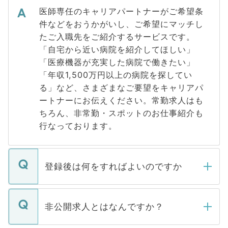
医師専任のキャリアパートナーがご希望条
件などをおうかがいし、ご希望にマッチし
たご入職先をご紹介するサービスです。
「自宅から近い病院を紹介してほしい」
「医療機器が充実した病院で働きたい」
「年収1,500万円以上の病院を探してい
る」など、さまざまなご要望をキャリアパ
ートナーにお伝えください。常勤求人はも
ちろん、非常勤・スポットのお仕事紹介も
行なっております。
登録後は何をすればよいのですか
ご登録いただきましたら、弊社担当者がご
登録内容を確認し、その後メールもしくは
非公開求人とはなんですか？
お電話にて次のステップのご案内をいたし