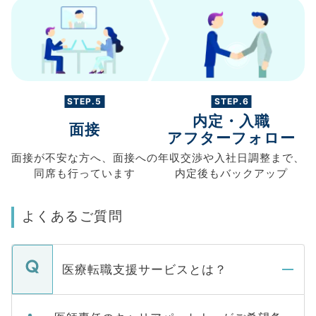
STEP.5
STEP.6
内定・入職
面接
アフターフォロー
面接が不安な方へ、
面接への
年収交渉や
入社日調整まで、
同席も
行っています
内定後もバックアップ
よくあるご質問
医療転職支援サービスとは？