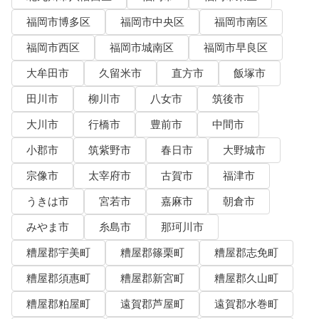
福岡市博多区
福岡市中央区
福岡市南区
福岡市西区
福岡市城南区
福岡市早良区
大牟田市
久留米市
直方市
飯塚市
田川市
柳川市
八女市
筑後市
大川市
行橋市
豊前市
中間市
小郡市
筑紫野市
春日市
大野城市
宗像市
太宰府市
古賀市
福津市
うきは市
宮若市
嘉麻市
朝倉市
みやま市
糸島市
那珂川市
糟屋郡宇美町
糟屋郡篠栗町
糟屋郡志免町
糟屋郡須惠町
糟屋郡新宮町
糟屋郡久山町
糟屋郡粕屋町
遠賀郡芦屋町
遠賀郡水巻町