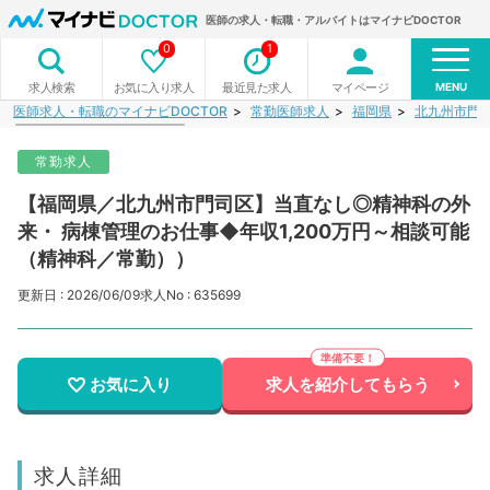
医師の求人・転職・アルバイトはマイナビDOCTOR
0
1
MENU
お気に入り求人
最近見た求人
マイページ
求人検索
医師求人・転職のマイナビDOCTOR
常勤医師求人
福岡県
北九州市門
常勤求人
【福岡県／北九州市門司区】当直なし◎精神科の外
来・ 病棟管理のお仕事◆年収1,200万円～相談可能
（精神科／常勤））
更新日 : 2026/06/09
求人No : 635699
お気に入り
求人を紹介してもらう
求人詳細