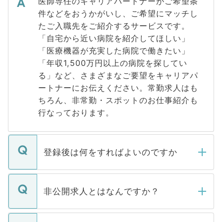
医師専任のキャリアパートナーがご希望条
件などをおうかがいし、ご希望にマッチし
たご入職先をご紹介するサービスです。
「自宅から近い病院を紹介してほしい」
「医療機器が充実した病院で働きたい」
「年収1,500万円以上の病院を探してい
る」など、さまざまなご要望をキャリアパ
ートナーにお伝えください。常勤求人はも
ちろん、非常勤・スポットのお仕事紹介も
行なっております。
登録後は何をすればよいのですか
ご登録いただきましたら、弊社担当者がご
登録内容を確認し、その後メールもしくは
非公開求人とはなんですか？
お電話にて次のステップのご案内をいたし
ます。通常、5営業日以内にはご連絡をせて
マイナビDOCTORで取り扱っている求人の