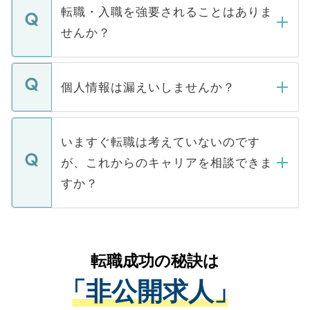
いただきますので、しばらくお待ちくださ
うち約3割は、Webサイトからご覧いただ
転職・入職を強要されることはありま
い。
けない「非公開求人」です。非公開求人は
せんか？
下記の理由によって、一般には公開してい
ません。
転職・入職を強要することは一切ありませ
ん。また、仮に応募先から内定をいただい
個人情報は漏えいしませんか？
■応募殺到を避けるため 人気のある医療機
たとしても、ご本人が納得しない限り、内
関を公にしてしまうと、応募が殺到する場
定を承諾する必要はありません。内定先へ
個人情報が漏えいすることはありませんの
合があります。 選考を効率よく行うため
の辞退の連絡はキャリアパートナーが行い
で、ご安心ください。当サイトからの登録
いますぐ転職は考えていないのです
に、医療機関が求める条件に合った人材の
ますので、ご安心ください。
などで収集したご登録者様の個人情報は、
が、これからのキャリアを相談できま
みを人材紹介会社に依頼するケースが増え
ご本人のキャリアアップおよび転職活動の
ています。
すか？
支援を目的に使用いたします。お預かりし
ているすべての個人データはご本人の許可
お気軽にご相談ください。先生専任のキャ
なく、医療機関側に開示したり、第三者に
リアパートナーが将来のご希望などをおう
提供することは一切ありません。また弊社
かがいして、現在の医療機関の状況や紹介
転職成功の秘訣は
は、個人情報の取り扱いについての厳密な
経験をまじえながら、適切なアドバイスを
管理基準を満たした事業者のみに付与され
「非公開求人」
させていただきます。すぐにご転職をされ
る、プライバシーマークを取得済みです。
ない方には、長期的なサポートが可能です