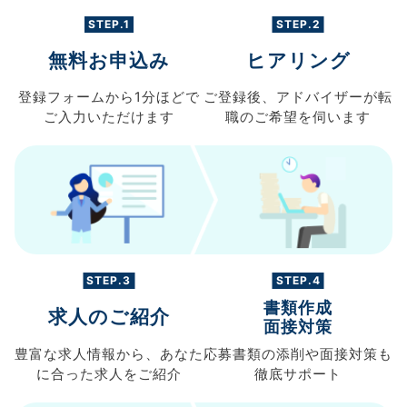
STEP.1
STEP.2
無料お申込み
ヒアリング
登録フォームから
1分ほどで
ご登録後、
アドバイザーが転
ご入力
いただけます
職の
ご希望を伺います
STEP.3
STEP.4
書類作成
求人のご紹介
面接対策
豊富な求人情報から、
あなた
応募書類の
添削や面接対策も
に合った求人を
ご紹介
徹底サポート