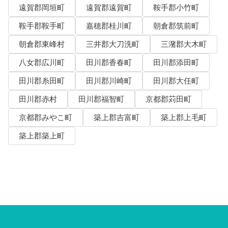
遠賀郡岡垣町
遠賀郡遠賀町
鞍手郡小竹町
鞍手郡鞍手町
嘉穂郡桂川町
朝倉郡筑前町
朝倉郡東峰村
三井郡大刀洗町
三潴郡大木町
八女郡広川町
田川郡香春町
田川郡添田町
田川郡糸田町
田川郡川崎町
田川郡大任町
田川郡赤村
田川郡福智町
京都郡苅田町
京都郡みやこ町
築上郡吉富町
築上郡上毛町
築上郡築上町