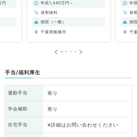
カクリニックにてアクセス抜群（放
万円
年収1,440万円～
年収
射線科／常勤）
放射線科
放
病院（一般）
病
千葉県船橋市
千
<
>
手当/福利厚生
有り
通勤手当
有り
学会補助
※詳細はお問い合わせください
住宅手当