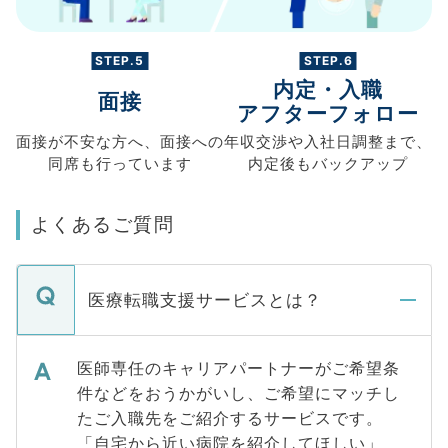
STEP.5
STEP.6
内定・入職
面接
アフターフォロー
面接が不安な方へ、
面接への
年収交渉や
入社日調整まで、
同席も
行っています
内定後もバックアップ
よくあるご質問
医療転職支援サービスとは？
医師専任のキャリアパートナーがご希望条
件などをおうかがいし、ご希望にマッチし
たご入職先をご紹介するサービスです。
「自宅から近い病院を紹介してほしい」