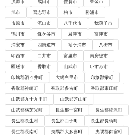
茂原市
成田市
佐倉市
東金市
旭市
習志野市
柏市
勝浦市
市原市
流山市
八千代市
我孫子市
鴨川市
鎌ケ谷市
君津市
富津市
浦安市
四街道市
袖ケ浦市
八街市
印西市
白井市
富里市
南房総市
匝瑳市
香取市
山武市
いすみ市
印旛郡酒々井町
大網白里市
印旛郡栄町
香取郡神崎町
香取郡多古町
香取郡東庄町
山武郡九十九里町
山武郡芝山町
山武郡横芝光町
長生郡一宮町
長生郡睦沢町
長生郡長生村
長生郡白子町
長生郡長柄町
長生郡長南町
夷隅郡大多喜町
夷隅郡御宿町