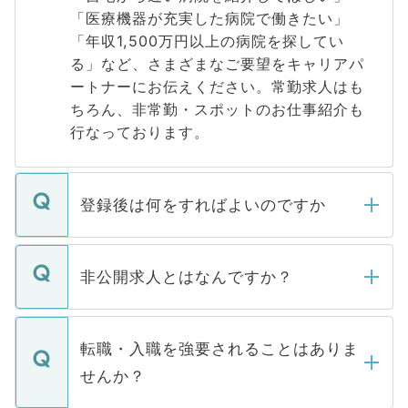
「医療機器が充実した病院で働きたい」
「年収1,500万円以上の病院を探してい
る」など、さまざまなご要望をキャリアパ
ートナーにお伝えください。常勤求人はも
ちろん、非常勤・スポットのお仕事紹介も
行なっております。
登録後は何をすればよいのですか
ご登録いただきましたら、弊社担当者がご
登録内容を確認し、その後メールもしくは
非公開求人とはなんですか？
お電話にて次のステップのご案内をいたし
ます。通常、5営業日以内にはご連絡をせて
マイナビDOCTORで取り扱っている求人の
いただきますので、しばらくお待ちくださ
うち約3割は、Webサイトからご覧いただ
転職・入職を強要されることはありま
い。
けない「非公開求人」です。非公開求人は
せんか？
下記の理由によって、一般には公開してい