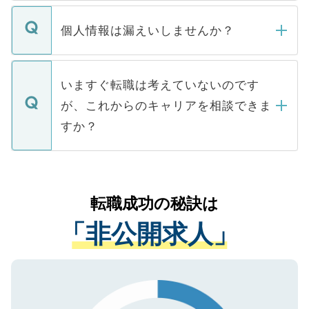
ません。
転職・入職を強要することは一切ありませ
ん。また、仮に応募先から内定をいただい
個人情報は漏えいしませんか？
■応募殺到を避けるため 人気のある医療機
たとしても、ご本人が納得しない限り、内
関を公にしてしまうと、応募が殺到する場
定を承諾する必要はありません。内定先へ
個人情報が漏えいすることはありませんの
合があります。 選考を効率よく行うため
の辞退の連絡はキャリアパートナーが行い
で、ご安心ください。当サイトからの登録
いますぐ転職は考えていないのです
に、医療機関が求める条件に合った人材の
ますので、ご安心ください。
などで収集したご登録者様の個人情報は、
が、これからのキャリアを相談できま
みを人材紹介会社に依頼するケースが増え
ご本人のキャリアアップおよび転職活動の
ています。
すか？
支援を目的に使用いたします。お預かりし
ているすべての個人データはご本人の許可
お気軽にご相談ください。先生専任のキャ
なく、医療機関側に開示したり、第三者に
リアパートナーが将来のご希望などをおう
提供することは一切ありません。また弊社
かがいして、現在の医療機関の状況や紹介
転職成功の秘訣は
は、個人情報の取り扱いについての厳密な
経験をまじえながら、適切なアドバイスを
管理基準を満たした事業者のみに付与され
「非公開求人」
させていただきます。すぐにご転職をされ
る、プライバシーマークを取得済みです。
ない方には、長期的なサポートが可能です
ご登録いただいた個人情報は、SSL（デー
ので、まずはご登録ください。
タ暗号化）によって保護されていますの
で、機密保持に関してもご安心ください。