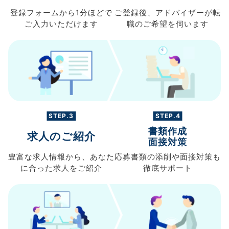
登録フォームから
1分ほどで
ご登録後、
アドバイザーが転
ご入力
いただけます
職の
ご希望を伺います
STEP.3
STEP.4
書類作成
求人のご紹介
面接対策
豊富な求人情報から、
あなた
応募書類の
添削や面接対策も
に合った求人を
ご紹介
徹底サポート