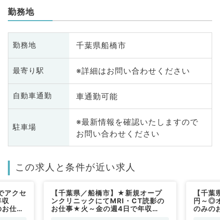
勤務地
千葉県船橋市
勤務地
※詳細はお問い合わせください
最寄り駅
車通勤可能
自動車通勤
※最新情報を確認いたしますので
駐車場
お問い合わせください
この求人と条件が近い求人
でアクセ
【千葉県／船橋市】★新規オープ
【千葉
年収
ンクリニックにてMRI・CT読影の
円～◎
のお仕事
お仕事★火～金の週4日で年収
のみの
線科／常
1,440万円＋インセンティブ◎駅チ