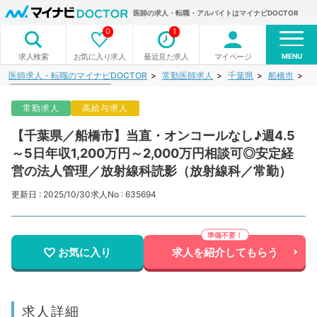
医師の求人・転職・アルバイトはマイナビDOCTOR
0
1
MENU
お気に入り求人
最近見た求人
マイページ
求人検索
医師求人・転職のマイナビDOCTOR
常勤医師求人
千葉県
船橋市
【
常勤求人
高給与求人
【千葉県／船橋市】当直・オンコールなし♪週4.5
～5日年収1,200万円～2,000万円相談可◎安定経
営の法人管理／放射線科読影（放射線科／常勤）
更新日 : 2025/10/30
求人No : 635694
お気に入り
求人を紹介してもらう
求人詳細