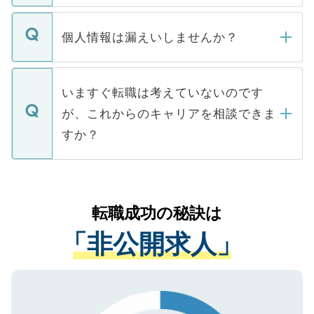
ません。
転職・入職を強要することは一切ありませ
ん。また、仮に応募先から内定をいただい
個人情報は漏えいしませんか？
■応募殺到を避けるため 人気のある医療機
たとしても、ご本人が納得しない限り、内
関を公にしてしまうと、応募が殺到する場
定を承諾する必要はありません。内定先へ
個人情報が漏えいすることはありませんの
合があります。 選考を効率よく行うため
の辞退の連絡はキャリアパートナーが行い
で、ご安心ください。当サイトからの登録
いますぐ転職は考えていないのです
に、医療機関が求める条件に合った人材の
ますので、ご安心ください。
などで収集したご登録者様の個人情報は、
が、これからのキャリアを相談できま
みを人材紹介会社に依頼するケースが増え
ご本人のキャリアアップおよび転職活動の
ています。
すか？
支援を目的に使用いたします。お預かりし
ているすべての個人データはご本人の許可
お気軽にご相談ください。先生専任のキャ
なく、医療機関側に開示したり、第三者に
リアパートナーが将来のご希望などをおう
提供することは一切ありません。また弊社
かがいして、現在の医療機関の状況や紹介
転職成功の秘訣は
は、個人情報の取り扱いについての厳密な
経験をまじえながら、適切なアドバイスを
管理基準を満たした事業者のみに付与され
「非公開求人」
させていただきます。すぐにご転職をされ
る、プライバシーマークを取得済みです。
ない方には、長期的なサポートが可能です
ご登録いただいた個人情報は、SSL（デー
ので、まずはご登録ください。
タ暗号化）によって保護されていますの
で、機密保持に関してもご安心ください。