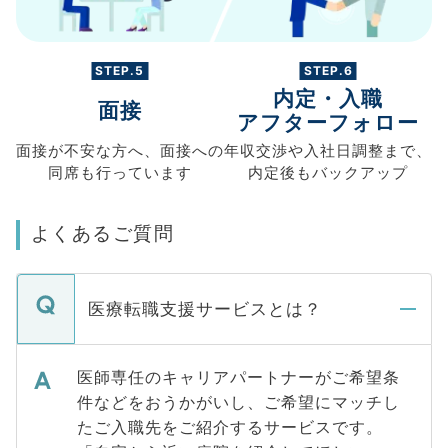
STEP.5
STEP.6
内定・入職
面接
アフターフォロー
面接が不安な方へ、
面接への
年収交渉や
入社日調整まで、
同席も
行っています
内定後もバックアップ
よくあるご質問
医療転職支援サービスとは？
医師専任のキャリアパートナーがご希望条
件などをおうかがいし、ご希望にマッチし
たご入職先をご紹介するサービスです。