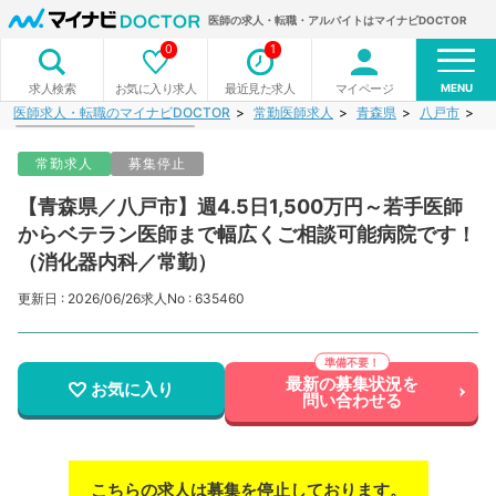
医師の求人・転職・アルバイトはマイナビDOCTOR
0
1
MENU
お気に入り求人
最近見た求人
マイページ
求人検索
医師求人・転職のマイナビDOCTOR
常勤医師求人
青森県
八戸市
【
常勤求人
募集停止
【青森県／八戸市】週4.5日1,500万円～若手医師
からベテラン医師まで幅広くご相談可能病院です！
（消化器内科／常勤）
更新日 : 2026/06/26
求人No : 635460
最新の募集状況を
お気に入り
問い合わせる
こちらの求人は募集を停止しております。