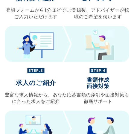
登録フォームから
1分ほどで
ご登録後、
アドバイザーが転
ご入力
いただけます
職の
ご希望を伺います
STEP.3
STEP.4
書類作成
求人のご紹介
面接対策
豊富な求人情報から、
あなた
応募書類の
添削や面接対策も
に合った求人を
ご紹介
徹底サポート