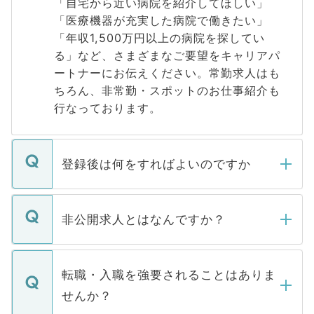
「自宅から近い病院を紹介してほしい」
「医療機器が充実した病院で働きたい」
「年収1,500万円以上の病院を探してい
る」など、さまざまなご要望をキャリアパ
ートナーにお伝えください。常勤求人はも
ちろん、非常勤・スポットのお仕事紹介も
行なっております。
登録後は何をすればよいのですか
ご登録いただきましたら、弊社担当者がご
登録内容を確認し、その後メールもしくは
非公開求人とはなんですか？
お電話にて次のステップのご案内をいたし
ます。通常、5営業日以内にはご連絡をせて
マイナビDOCTORで取り扱っている求人の
いただきますので、しばらくお待ちくださ
うち約3割は、Webサイトからご覧いただ
転職・入職を強要されることはありま
い。
けない「非公開求人」です。非公開求人は
せんか？
下記の理由によって、一般には公開してい