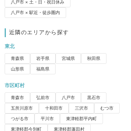
八戸市 × 土・日・祝日休み
八戸市 × 駅近・徒歩圏内
近隣のエリアから探す
東北
青森県
岩手県
宮城県
秋田県
山形県
福島県
市区町村
青森市
弘前市
八戸市
黒石市
五所川原市
十和田市
三沢市
むつ市
つがる市
平川市
東津軽郡平内町
東津軽郡今別町
東津軽郡蓬田村