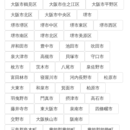
大阪市鶴見区
大阪市住之江区
大阪市平野区
大阪市北区
大阪市中央区
堺市
堺市堺区
堺市中区
堺市東区
堺市西区
堺市南区
堺市北区
堺市美原区
岸和田市
豊中市
池田市
吹田市
泉大津市
高槻市
貝塚市
守口市
枚方市
茨木市
八尾市
泉佐野市
富田林市
寝屋川市
河内長野市
松原市
大東市
和泉市
箕面市
柏原市
羽曳野市
門真市
摂津市
高石市
藤井寺市
東大阪市
泉南市
四條畷市
交野市
大阪狭山市
阪南市
三島郡島本町
豊能郡豊能町
豊能郡能勢町