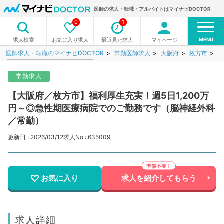
医師の求人・転職・アルバイトはマイナビDOCTOR
0
1
MENU
お気に入り求人
最近見た求人
マイページ
求人検索
医師求人・転職のマイナビDOCTOR
常勤医師求人
大阪府
枚方市
【
常勤求人
【大阪府／枚方市】福利厚生充実！週5日1,200万
円～◎急性期医療病院でのご勤務です（脳神経外科
／常勤）
更新日 : 2026/03/12
求人No : 635009
お気に入り
求人を紹介してもらう
求人詳細