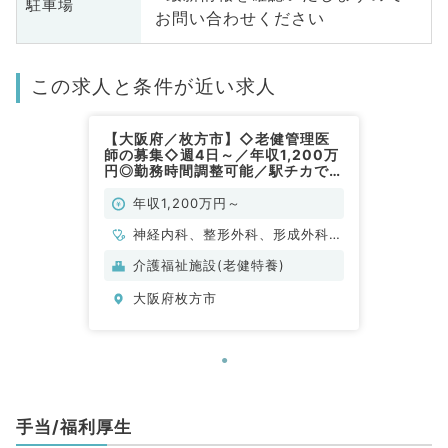
駐車場
お問い合わせください
この求人と条件が近い求人
【大阪府／枚方市】◇老健管理医
師の募集◇週4日～／年収1,200万
円◎勤務時間調整可能／駅チカで通
勤便利★入居者の健康管理・書類
作成のお仕事です（内科系・外科系
年収1,200万円～
／常勤）
神経内科、整形外科、形成外科、
脳神経外科、呼吸器外科、心臓血
介護福祉施設(老健特養)
管外科、泌尿器科、一般内科、循
大阪府枚方市
環器内科、呼吸器内科、消化器内
科、内分泌・代謝内科、腎臓内
科、老年内科、血液内科、外科系
全般、一般外科、消化器外科、乳
腺外科、大腸・肛門外科
手当/福利厚生