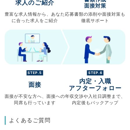
求人のご紹介
面接対策
豊富な求人情報から、
あなた
応募書類の
添削や面接対策も
に合った求人を
ご紹介
徹底サポート
STEP.5
STEP.6
内定・入職
面接
アフターフォロー
面接が不安な方へ、
面接への
年収交渉や
入社日調整まで、
同席も
行っています
内定後もバックアップ
よくあるご質問