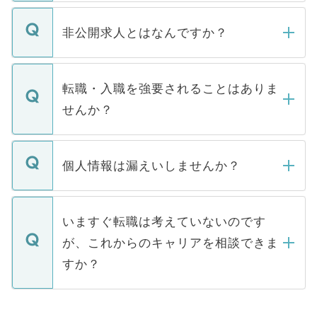
ご登録いただきましたら、弊社担当者がご
登録内容を確認し、その後メールもしくは
非公開求人とはなんですか？
お電話にて次のステップのご案内をいたし
ます。通常、5営業日以内にはご連絡をせて
マイナビDOCTORで取り扱っている求人の
いただきますので、しばらくお待ちくださ
うち約3割は、Webサイトからご覧いただ
転職・入職を強要されることはありま
い。
けない「非公開求人」です。非公開求人は
せんか？
下記の理由によって、一般には公開してい
ません。
転職・入職を強要することは一切ありませ
ん。また、仮に応募先から内定をいただい
個人情報は漏えいしませんか？
■応募殺到を避けるため 人気のある医療機
たとしても、ご本人が納得しない限り、内
関を公にしてしまうと、応募が殺到する場
定を承諾する必要はありません。内定先へ
個人情報が漏えいすることはありませんの
合があります。 選考を効率よく行うため
の辞退の連絡はキャリアパートナーが行い
で、ご安心ください。当サイトからの登録
いますぐ転職は考えていないのです
に、医療機関が求める条件に合った人材の
ますので、ご安心ください。
などで収集したご登録者様の個人情報は、
が、これからのキャリアを相談できま
みを人材紹介会社に依頼するケースが増え
ご本人のキャリアアップおよび転職活動の
ています。
すか？
支援を目的に使用いたします。お預かりし
ているすべての個人データはご本人の許可
お気軽にご相談ください。先生専任のキャ
なく、医療機関側に開示したり、第三者に
リアパートナーが将来のご希望などをおう