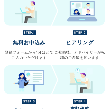
STEP.1
STEP.2
無料お申込み
ヒアリング
登録フォームから
1分ほどで
ご登録後、
アドバイザーが転
ご入力
いただけます
職の
ご希望を伺います
STEP.3
STEP.4
書類作成