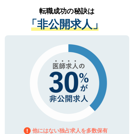
提供することは一切ありません。また弊社
かがいして、現在の医療機関の状況や紹介
転職成功の秘訣は
は、個人情報の取り扱いについての厳密な
経験をまじえながら、適切なアドバイスを
管理基準を満たした事業者のみに付与され
「非公開求人」
させていただきます。すぐにご転職をされ
る、プライバシーマークを取得済みです。
ない方には、長期的なサポートが可能です
ご登録いただいた個人情報は、SSL（デー
ので、まずはご登録ください。
タ暗号化）によって保護されていますの
で、機密保持に関してもご安心ください。
他にはない独占求人を多数保有