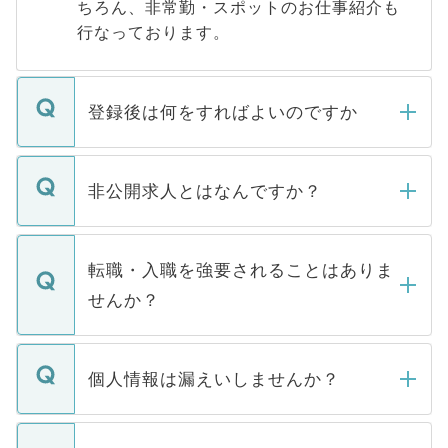
ちろん、非常勤・スポットのお仕事紹介も
行なっております。
登録後は何をすればよいのですか
ご登録いただきましたら、弊社担当者がご
登録内容を確認し、その後メールもしくは
非公開求人とはなんですか？
お電話にて次のステップのご案内をいたし
ます。通常、5営業日以内にはご連絡をせて
マイナビDOCTORで取り扱っている求人の
いただきますので、しばらくお待ちくださ
うち約3割は、Webサイトからご覧いただ
転職・入職を強要されることはありま
い。
けない「非公開求人」です。非公開求人は
せんか？
下記の理由によって、一般には公開してい
ません。
転職・入職を強要することは一切ありませ
ん。また、仮に応募先から内定をいただい
個人情報は漏えいしませんか？
■応募殺到を避けるため 人気のある医療機
たとしても、ご本人が納得しない限り、内
関を公にしてしまうと、応募が殺到する場
定を承諾する必要はありません。内定先へ
個人情報が漏えいすることはありませんの
合があります。 選考を効率よく行うため