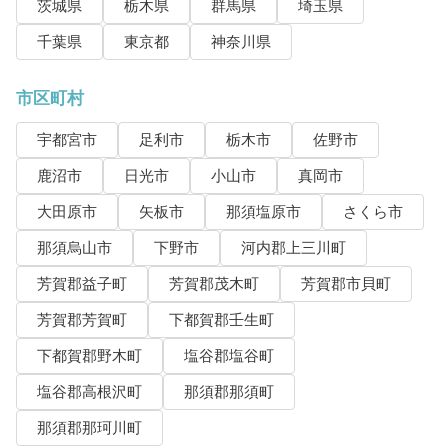
茨城県
栃木県
群馬県
埼玉県
千葉県
東京都
神奈川県
市区町村
宇都宮市
足利市
栃木市
佐野市
鹿沼市
日光市
小山市
真岡市
大田原市
矢板市
那須塩原市
さくら市
那須烏山市
下野市
河内郡上三川町
芳賀郡益子町
芳賀郡茂木町
芳賀郡市貝町
芳賀郡芳賀町
下都賀郡壬生町
下都賀郡野木町
塩谷郡塩谷町
塩谷郡高根沢町
那須郡那須町
那須郡那珂川町