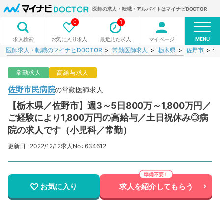
医師の求人・転職・アルバイトはマイナビDOCTOR
0
1
MENU
お気に入り求人
最近見た求人
マイページ
求人検索
医師求人・転職のマイナビDOCTOR
常勤医師求人
栃木県
佐野市
佐
常勤求人
高給与求人
佐野市民病院
の常勤医師求人
【栃木県／佐野市】週3～5日800万～1,800万円／
ご経験により1,800万円の高給与／土日祝休み◎病
院の求人です（小児科／常勤）
更新日 : 2022/12/12
求人No : 634612
お気に入り
求人を紹介してもらう