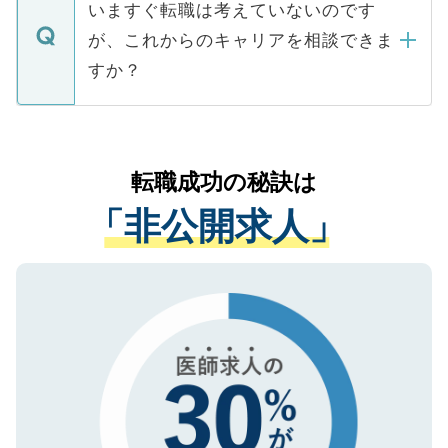
の辞退の連絡はキャリアパートナーが行い
で、ご安心ください。当サイトからの登録
いますぐ転職は考えていないのです
に、医療機関が求める条件に合った人材の
ますので、ご安心ください。
などで収集したご登録者様の個人情報は、
が、これからのキャリアを相談できま
みを人材紹介会社に依頼するケースが増え
ご本人のキャリアアップおよび転職活動の
ています。
すか？
支援を目的に使用いたします。お預かりし
ているすべての個人データはご本人の許可
お気軽にご相談ください。先生専任のキャ
なく、医療機関側に開示したり、第三者に
リアパートナーが将来のご希望などをおう
提供することは一切ありません。また弊社
かがいして、現在の医療機関の状況や紹介
転職成功の秘訣は
は、個人情報の取り扱いについての厳密な
経験をまじえながら、適切なアドバイスを
管理基準を満たした事業者のみに付与され
「非公開求人」
させていただきます。すぐにご転職をされ
る、プライバシーマークを取得済みです。
ない方には、長期的なサポートが可能です
ご登録いただいた個人情報は、SSL（デー
ので、まずはご登録ください。
タ暗号化）によって保護されていますの
で、機密保持に関してもご安心ください。