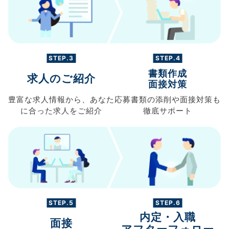
STEP.3
STEP.4
書類作成
求人のご紹介
面接対策
豊富な求人情報から、
あなた
応募書類の
添削や面接対策も
に合った求人を
ご紹介
徹底サポート
STEP.5
STEP.6
内定・入職
面接