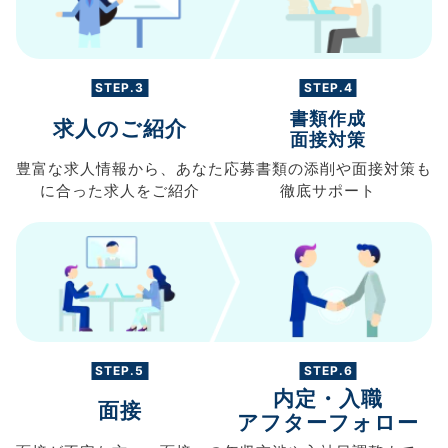
STEP.3
STEP.4
書類作成
求人のご紹介
面接対策
豊富な求人情報から、
あなた
応募書類の
添削や面接対策も
に合った求人を
ご紹介
徹底サポート
STEP.5
STEP.6
内定・入職
面接
アフターフォロー