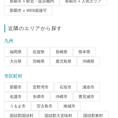
那覇市 × 駅近・徒歩圏内
那覇市 × 人気エリア
那覇市 × WEB面接可
近隣のエリアから探す
九州
福岡県
佐賀県
長崎県
熊本県
大分県
宮崎県
鹿児島県
沖縄県
市区町村
那覇市
宜野湾市
石垣市
浦添市
名護市
糸満市
沖縄市
豊見城市
うるま市
宮古島市
南城市
国頭郡国頭村
国頭郡大宜味村
国頭郡東村