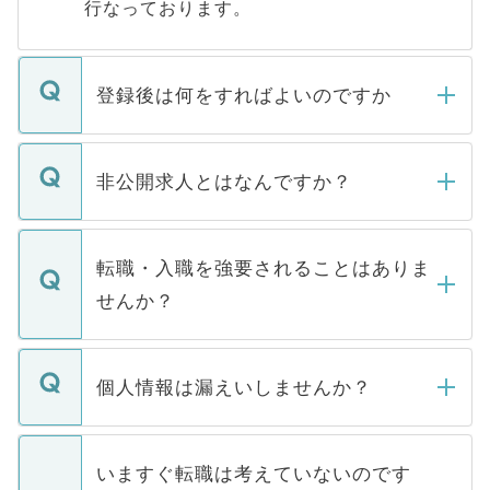
行なっております。
登録後は何をすればよいのですか
ご登録いただきましたら、弊社担当者がご
登録内容を確認し、その後メールもしくは
非公開求人とはなんですか？
お電話にて次のステップのご案内をいたし
ます。通常、5営業日以内にはご連絡をせて
マイナビDOCTORで取り扱っている求人の
いただきますので、しばらくお待ちくださ
うち約3割は、Webサイトからご覧いただ
転職・入職を強要されることはありま
い。
けない「非公開求人」です。非公開求人は
せんか？
下記の理由によって、一般には公開してい
ません。
転職・入職を強要することは一切ありませ
ん。また、仮に応募先から内定をいただい
個人情報は漏えいしませんか？
■応募殺到を避けるため 人気のある医療機
たとしても、ご本人が納得しない限り、内
関を公にしてしまうと、応募が殺到する場
定を承諾する必要はありません。内定先へ
個人情報が漏えいすることはありませんの
合があります。 選考を効率よく行うため
の辞退の連絡はキャリアパートナーが行い
で、ご安心ください。当サイトからの登録
いますぐ転職は考えていないのです
に、医療機関が求める条件に合った人材の