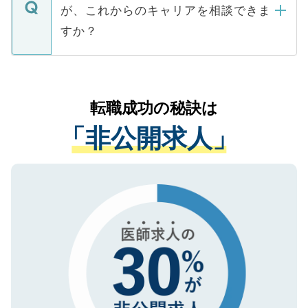
ますので、ご安心ください。
などで収集したご登録者様の個人情報は、
が、これからのキャリアを相談できま
みを人材紹介会社に依頼するケースが増え
ご本人のキャリアアップおよび転職活動の
ています。
すか？
支援を目的に使用いたします。お預かりし
ているすべての個人データはご本人の許可
お気軽にご相談ください。先生専任のキャ
なく、医療機関側に開示したり、第三者に
リアパートナーが将来のご希望などをおう
提供することは一切ありません。また弊社
かがいして、現在の医療機関の状況や紹介
転職成功の秘訣は
は、個人情報の取り扱いについての厳密な
経験をまじえながら、適切なアドバイスを
管理基準を満たした事業者のみに付与され
「非公開求人」
させていただきます。すぐにご転職をされ
る、プライバシーマークを取得済みです。
ない方には、長期的なサポートが可能です
ご登録いただいた個人情報は、SSL（デー
ので、まずはご登録ください。
タ暗号化）によって保護されていますの
で、機密保持に関してもご安心ください。