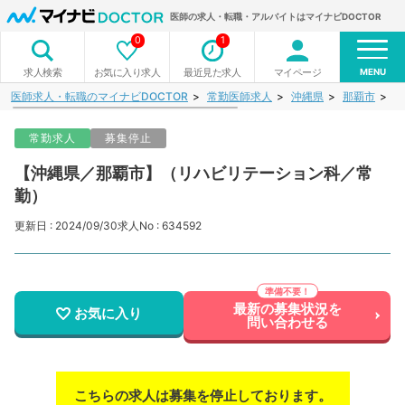
医師の求人・転職・アルバイトはマイナビDOCTOR
0
1
MENU
お気に入り求人
最近見た求人
マイページ
求人検索
医師求人・転職のマイナビDOCTOR
常勤医師求人
沖縄県
那覇市
【
常勤求人
募集停止
【沖縄県／那覇市】（リハビリテーション科／常
勤）
更新日 : 2024/09/30
求人No : 634592
最新の募集状況を
お気に入り
問い合わせる
こちらの求人は募集を停止しております。