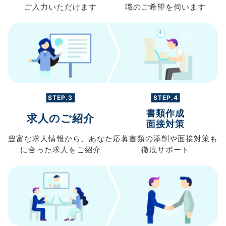
ご入力
いただけます
職の
ご希望を伺います
STEP.3
STEP.4
書類作成
求人のご紹介
面接対策
豊富な求人情報から、
あなた
応募書類の
添削や面接対策も
に合った求人を
ご紹介
徹底サポート