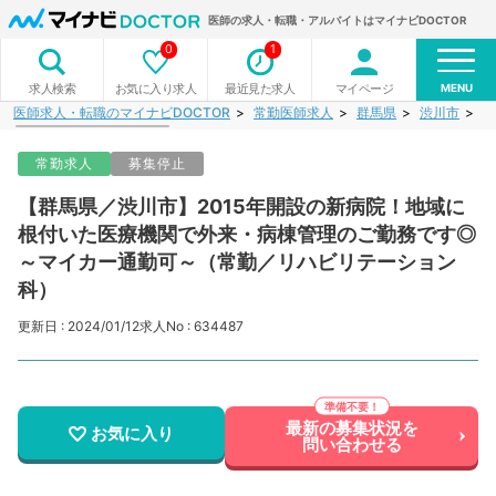
医師の求人・転職・アルバイトはマイナビDOCTOR
0
1
MENU
お気に入り求人
最近見た求人
マイページ
求人検索
医師求人・転職のマイナビDOCTOR
常勤医師求人
群馬県
渋川市
【
常勤求人
募集停止
【群馬県／渋川市】2015年開設の新病院！地域に
根付いた医療機関で外来・病棟管理のご勤務です◎
～マイカー通勤可～（常勤／リハビリテーション
科）
更新日 : 2024/01/12
求人No : 634487
最新の募集状況を
お気に入り
問い合わせる