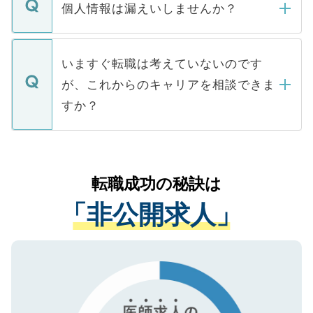
ん。また、仮に応募先から内定をいただい
個人情報は漏えいしませんか？
■応募殺到を避けるため 人気のある医療機
たとしても、ご本人が納得しない限り、内
関を公にしてしまうと、応募が殺到する場
定を承諾する必要はありません。内定先へ
個人情報が漏えいすることはありませんの
合があります。 選考を効率よく行うため
の辞退の連絡はキャリアパートナーが行い
で、ご安心ください。当サイトからの登録
いますぐ転職は考えていないのです
に、医療機関が求める条件に合った人材の
ますので、ご安心ください。
などで収集したご登録者様の個人情報は、
が、これからのキャリアを相談できま
みを人材紹介会社に依頼するケースが増え
ご本人のキャリアアップおよび転職活動の
ています。
すか？
支援を目的に使用いたします。お預かりし
ているすべての個人データはご本人の許可
お気軽にご相談ください。先生専任のキャ
なく、医療機関側に開示したり、第三者に
リアパートナーが将来のご希望などをおう
提供することは一切ありません。また弊社
かがいして、現在の医療機関の状況や紹介
転職成功の秘訣は
は、個人情報の取り扱いについての厳密な
経験をまじえながら、適切なアドバイスを
管理基準を満たした事業者のみに付与され
「非公開求人」
させていただきます。すぐにご転職をされ
る、プライバシーマークを取得済みです。
ない方には、長期的なサポートが可能です
ご登録いただいた個人情報は、SSL（デー
ので、まずはご登録ください。
タ暗号化）によって保護されていますの
で、機密保持に関してもご安心ください。