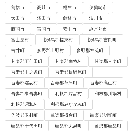
前橋市
高崎市
桐生市
伊勢崎市
太田市
沼田市
館林市
渋川市
藤岡市
富岡市
安中市
みどり市
富士見村
北群馬郡榛東村
北群馬郡吉岡町
吉井町
多野郡上野村
多野郡神流町
甘楽郡下仁田町
甘楽郡南牧村
甘楽郡甘楽町
吾妻郡中之条町
吾妻郡長野原町
吾妻郡嬬恋村
吾妻郡草津町
吾妻郡高山村
吾妻郡東吾妻町
利根郡片品村
利根郡川場村
利根郡昭和村
利根郡みなかみ町
佐波郡玉村町
邑楽郡板倉町
邑楽郡明和町
邑楽郡千代田町
邑楽郡大泉町
邑楽郡邑楽町