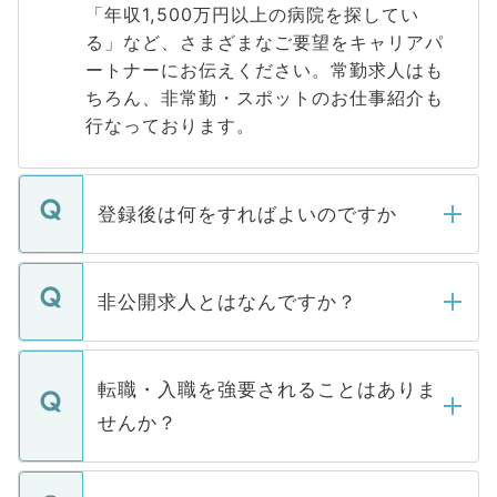
「年収1,500万円以上の病院を探してい
る」など、さまざまなご要望をキャリアパ
ートナーにお伝えください。常勤求人はも
ちろん、非常勤・スポットのお仕事紹介も
行なっております。
登録後は何をすればよいのですか
ご登録いただきましたら、弊社担当者がご
登録内容を確認し、その後メールもしくは
非公開求人とはなんですか？
お電話にて次のステップのご案内をいたし
ます。通常、5営業日以内にはご連絡をせて
マイナビDOCTORで取り扱っている求人の
いただきますので、しばらくお待ちくださ
うち約3割は、Webサイトからご覧いただ
転職・入職を強要されることはありま
い。
けない「非公開求人」です。非公開求人は
せんか？
下記の理由によって、一般には公開してい
ません。
転職・入職を強要することは一切ありませ