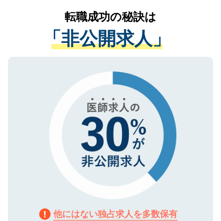
提供することは一切ありません。また弊社
かがいして、現在の医療機関の状況や紹介
転職成功の秘訣は
は、個人情報の取り扱いについての厳密な
経験をまじえながら、適切なアドバイスを
管理基準を満たした事業者のみに付与され
「非公開求人」
させていただきます。すぐにご転職をされ
る、プライバシーマークを取得済みです。
ない方には、長期的なサポートが可能です
ご登録いただいた個人情報は、SSL（デー
ので、まずはご登録ください。
タ暗号化）によって保護されていますの
で、機密保持に関してもご安心ください。
他にはない独占求人を多数保有