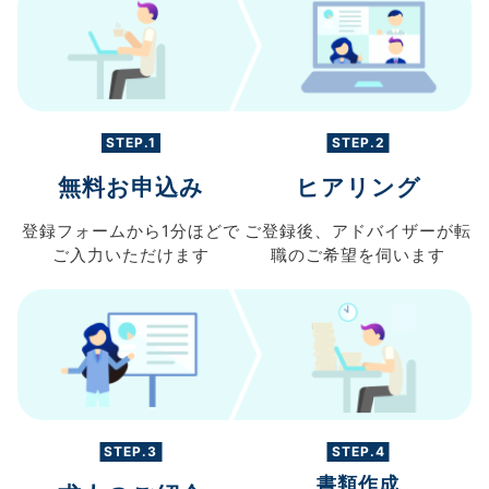
STEP.1
STEP.2
無料お申込み
ヒアリング
登録フォームから
1分ほどで
ご登録後、
アドバイザーが転
ご入力
いただけます
職の
ご希望を伺います
STEP.3
STEP.4
書類作成