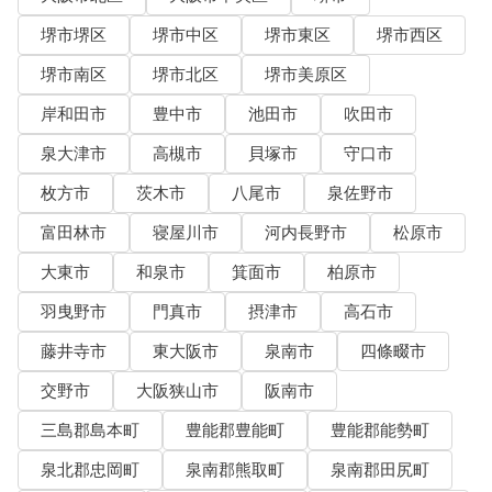
堺市堺区
堺市中区
堺市東区
堺市西区
堺市南区
堺市北区
堺市美原区
岸和田市
豊中市
池田市
吹田市
泉大津市
高槻市
貝塚市
守口市
枚方市
茨木市
八尾市
泉佐野市
富田林市
寝屋川市
河内長野市
松原市
大東市
和泉市
箕面市
柏原市
羽曳野市
門真市
摂津市
高石市
藤井寺市
東大阪市
泉南市
四條畷市
交野市
大阪狭山市
阪南市
三島郡島本町
豊能郡豊能町
豊能郡能勢町
泉北郡忠岡町
泉南郡熊取町
泉南郡田尻町