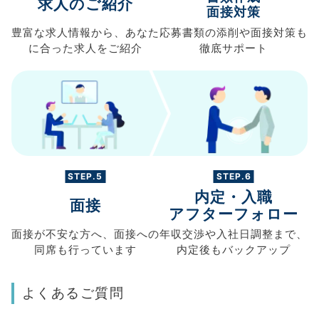
求人のご紹介
面接対策
豊富な求人情報から、
あなた
応募書類の
添削や面接対策も
に合った求人を
ご紹介
徹底サポート
STEP.5
STEP.6
内定・入職
面接
アフターフォロー
面接が不安な方へ、
面接への
年収交渉や
入社日調整まで、
同席も
行っています
内定後もバックアップ
よくあるご質問