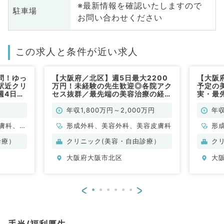
※最新情報を確認いたしますので
駐車場
お問い合わせください
この求人と条件が近い求人
問！ゆっ
【大阪府／北区】週5日最大2200
【大阪
駅近クリ
万円！未経験の先生歓迎◎各院アク
予定の
週4日
セス抜群／最先端の美容治療の経験
実・最
常勤）
を積めるクリニックです♪（美容皮
3,00
膚科・美容外科／常勤）
外科・
年収1,800万円～2,000万円
年収
膚科、一
形成外科、美容外科、美容皮膚科
形
目不問
診療）
クリニック(美容・自由診療）
ク
大阪府大阪市北区
大
<
>
手当/福利厚生