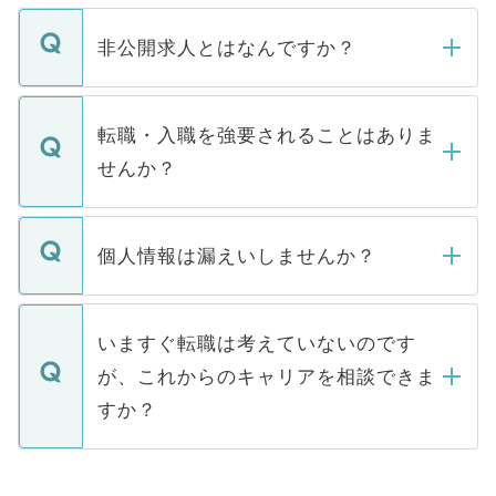
ご登録いただきましたら、弊社担当者がご
登録内容を確認し、その後メールもしくは
非公開求人とはなんですか？
お電話にて次のステップのご案内をいたし
ます。通常、5営業日以内にはご連絡をせて
マイナビDOCTORで取り扱っている求人の
いただきますので、しばらくお待ちくださ
うち約3割は、Webサイトからご覧いただ
転職・入職を強要されることはありま
い。
けない「非公開求人」です。非公開求人は
せんか？
下記の理由によって、一般には公開してい
ません。
転職・入職を強要することは一切ありませ
ん。また、仮に応募先から内定をいただい
個人情報は漏えいしませんか？
■応募殺到を避けるため 人気のある医療機
たとしても、ご本人が納得しない限り、内
関を公にしてしまうと、応募が殺到する場
定を承諾する必要はありません。内定先へ
個人情報が漏えいすることはありませんの
合があります。 選考を効率よく行うため
の辞退の連絡はキャリアパートナーが行い
で、ご安心ください。当サイトからの登録
いますぐ転職は考えていないのです
に、医療機関が求める条件に合った人材の
ますので、ご安心ください。
などで収集したご登録者様の個人情報は、
が、これからのキャリアを相談できま
みを人材紹介会社に依頼するケースが増え
ご本人のキャリアアップおよび転職活動の
ています。
すか？
支援を目的に使用いたします。お預かりし
ているすべての個人データはご本人の許可
お気軽にご相談ください。先生専任のキャ
なく、医療機関側に開示したり、第三者に
リアパートナーが将来のご希望などをおう