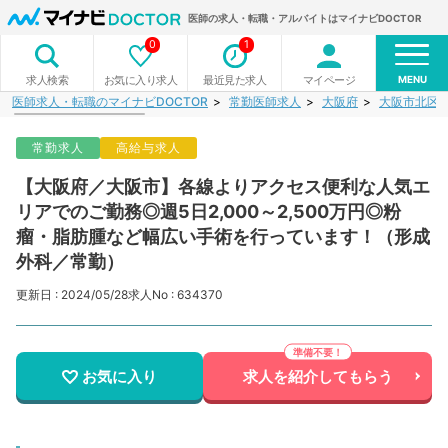
医師の求人・転職・アルバイトはマイナビDOCTOR
0
1
MENU
お気に入り求人
最近見た求人
マイページ
求人検索
医師求人・転職のマイナビDOCTOR
常勤医師求人
大阪府
大阪市北区
常勤求人
高給与求人
【大阪府／大阪市】各線よりアクセス便利な人気エ
リアでのご勤務◎週5日2,000～2,500万円◎粉
瘤・脂肪腫など幅広い手術を行っています！（形成
外科／常勤）
更新日 : 2024/05/28
求人No : 634370
お気に入り
求人を紹介してもらう