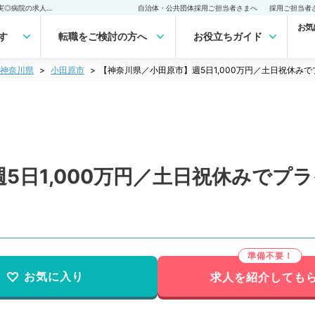
【神奈川県／小田原市】週5日1,000万円／土日祝休みでプライベート充実◎病院の求人です！（救急科／常勤）の転職・求人｜医師の求人・転職・アルバイトは【マイナビDOCTOR】
自治体・公共団体採用ご担当者さまへ
採用ご担当者
お気
す
転職をご検討の方へ
お役立ちガイド
神奈川県
小田原市
【神奈川県／小田原市】週5日1,000万円／土日祝休
5日1,000万円／土日祝休みでプ
）
お気に入り
求人を紹介しても