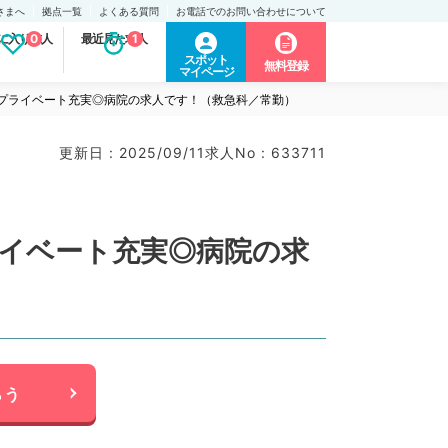
さまへ
拠点一覧
よくある質問
お電話でのお問い合わせについて
に入り求人
0
最近見た求人
1
スポット
無料登録
マイページ
みでプライベート充実◎病院の求人です！（救急科／常勤）
更新日 : 2025/09/11
求人No : 633711
ライベート充実◎病院の求
らう