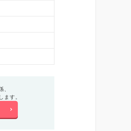
係、
します。