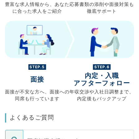
豊富な求人情報から、
あなた
応募書類の
添削や面接対策も
に合った求人を
ご紹介
徹底サポート
STEP.5
STEP.6
内定・入職
面接
アフターフォロー
面接が不安な方へ、
面接への
年収交渉や
入社日調整まで、
同席も
行っています
内定後もバックアップ
よくあるご質問