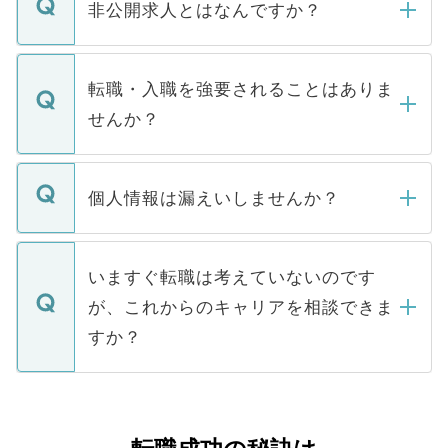
登録内容を確認し、その後メールもしくは
非公開求人とはなんですか？
お電話にて次のステップのご案内をいたし
ます。通常、5営業日以内にはご連絡をせて
マイナビDOCTORで取り扱っている求人の
いただきますので、しばらくお待ちくださ
うち約3割は、Webサイトからご覧いただ
転職・入職を強要されることはありま
い。
けない「非公開求人」です。非公開求人は
せんか？
下記の理由によって、一般には公開してい
ません。
転職・入職を強要することは一切ありませ
ん。また、仮に応募先から内定をいただい
個人情報は漏えいしませんか？
■応募殺到を避けるため 人気のある医療機
たとしても、ご本人が納得しない限り、内
関を公にしてしまうと、応募が殺到する場
定を承諾する必要はありません。内定先へ
個人情報が漏えいすることはありませんの
合があります。 選考を効率よく行うため
の辞退の連絡はキャリアパートナーが行い
で、ご安心ください。当サイトからの登録
いますぐ転職は考えていないのです
に、医療機関が求める条件に合った人材の
ますので、ご安心ください。
などで収集したご登録者様の個人情報は、
が、これからのキャリアを相談できま
みを人材紹介会社に依頼するケースが増え
ご本人のキャリアアップおよび転職活動の
ています。
すか？
支援を目的に使用いたします。お預かりし
ているすべての個人データはご本人の許可
お気軽にご相談ください。先生専任のキャ
なく、医療機関側に開示したり、第三者に
リアパートナーが将来のご希望などをおう
提供することは一切ありません。また弊社
かがいして、現在の医療機関の状況や紹介
は、個人情報の取り扱いについての厳密な