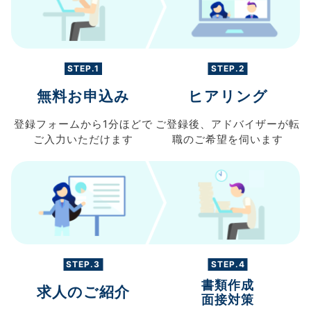
STEP.1
STEP.2
無料お申込み
ヒアリング
登録フォームから
1分ほどで
ご登録後、
アドバイザーが転
ご入力
いただけます
職の
ご希望を伺います
STEP.3
STEP.4
書類作成
求人のご紹介
面接対策