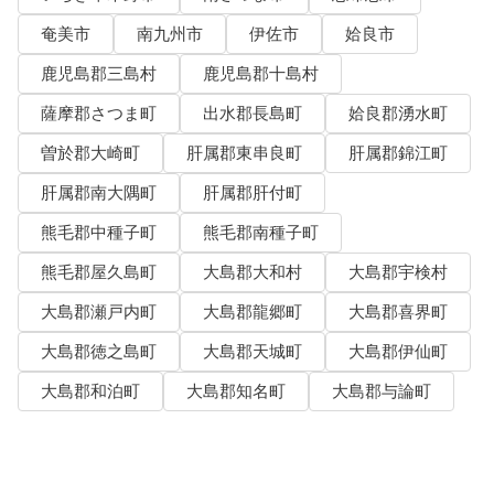
奄美市
南九州市
伊佐市
姶良市
鹿児島郡三島村
鹿児島郡十島村
薩摩郡さつま町
出水郡長島町
姶良郡湧水町
曽於郡大崎町
肝属郡東串良町
肝属郡錦江町
肝属郡南大隅町
肝属郡肝付町
熊毛郡中種子町
熊毛郡南種子町
熊毛郡屋久島町
大島郡大和村
大島郡宇検村
大島郡瀬戸内町
大島郡龍郷町
大島郡喜界町
大島郡徳之島町
大島郡天城町
大島郡伊仙町
大島郡和泊町
大島郡知名町
大島郡与論町