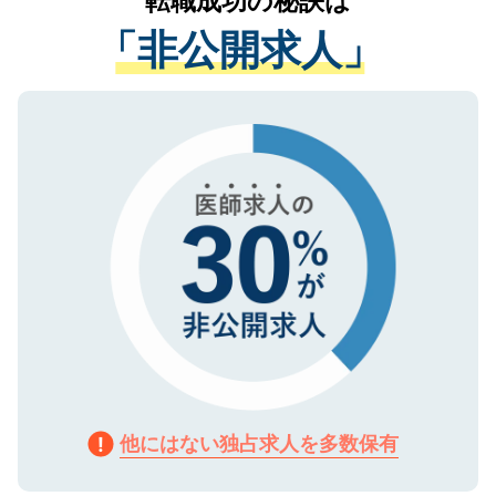
転職成功の秘訣は
経験をまじえながら、適切なアドバイスを
管理基準を満たした事業者のみに付与され
「非公開求人」
させていただきます。すぐにご転職をされ
る、プライバシーマークを取得済みです。
ない方には、長期的なサポートが可能です
ご登録いただいた個人情報は、SSL（デー
ので、まずはご登録ください。
タ暗号化）によって保護されていますの
で、機密保持に関してもご安心ください。
他にはない独占求人を多数保有