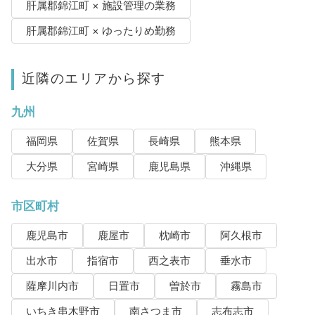
肝属郡錦江町 × 施設管理の業務
肝属郡錦江町 × ゆったりめ勤務
近隣のエリアから探す
九州
福岡県
佐賀県
長崎県
熊本県
大分県
宮崎県
鹿児島県
沖縄県
市区町村
鹿児島市
鹿屋市
枕崎市
阿久根市
出水市
指宿市
西之表市
垂水市
薩摩川内市
日置市
曽於市
霧島市
いちき串木野市
南さつま市
志布志市