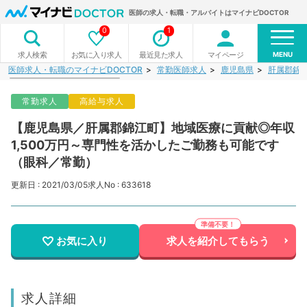
医師の求人・転職・アルバイトはマイナビDOCTOR
0
1
MENU
お気に入り求人
最近見た求人
マイページ
求人検索
医師求人・転職のマイナビDOCTOR
常勤医師求人
鹿児島県
肝属郡錦
常勤求人
高給与求人
【鹿児島県／肝属郡錦江町】地域医療に貢献◎年収
1,500万円～専門性を活かしたご勤務も可能です
（眼科／常勤）
更新日 : 2021/03/05
求人No : 633618
お気に入り
求人を紹介してもらう
求人詳細