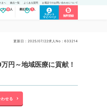
さまへ
拠点一覧
よくある質問
お電話でのお問い合わせについて
に入り求人
0
最近見た求人
1
スポット
無料登録
マイページ
更新日 : 2025/07/22
求人No : 633214
0万円～地域医療に貢献！
合わせる