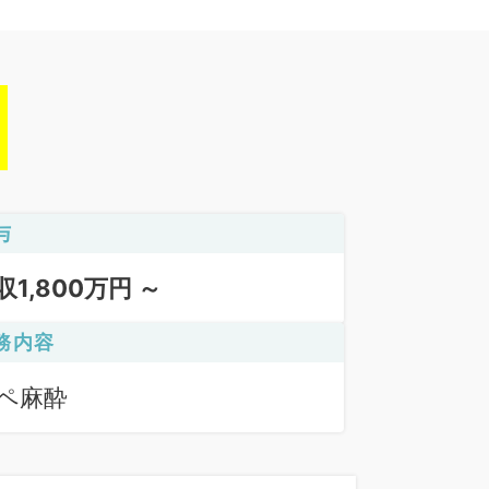
与
収1,800万円 ～
務内容
ペ麻酔