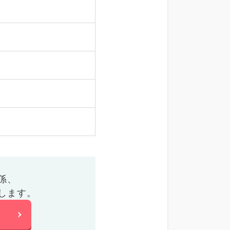
係、
します。