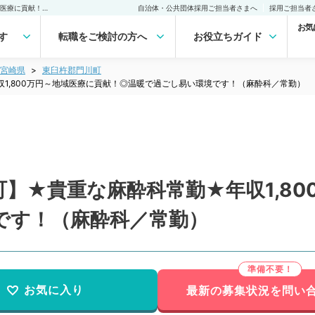
【宮崎県／東臼杵郡門川町】★貴重な麻酔科常勤★年収1,800万円～地域医療に貢献！◎温暖で過ごし易い環境です！（麻酔科／常勤）の転職・求人｜医師の求人・転職・アルバイトは【マイナビDOCTOR】
自治体・公共団体採用ご担当者さまへ
採用ご担当者
お気
す
転職をご検討の方へ
お役立ちガイド
宮崎県
東臼杵郡門川町
1,800万円～地域医療に貢献！◎温暖で過ごし易い環境です！（麻酔科／常勤）
】★貴重な麻酔科常勤★年収1,80
です！（麻酔科／常勤）
お気に入り
最新の募集状況を問い