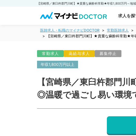
求人を探
医師求人・転職のマイナビDOCTOR
常勤医師求人
【宮崎県／東臼杵郡門川町】★貴重な麻酔科常勤★年収
常勤求人
高給与求人
募集停止
年収1,800万円以上
【宮崎県／東臼杵郡門川町
◎温暖で過ごし易い環境