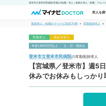
求人を探
医師求人・転職のマイナビDOCTOR
常勤医師求人
常勤求人
高給与求人
年収1,800万円以上
土・日・祝休み
登米市立登米市民病院
の常勤医師求人
【宮城県／登米市】週5日1
休みでお休みもしっかり