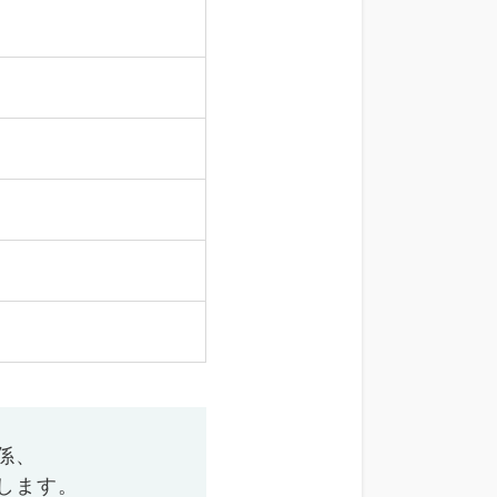
係、
します。