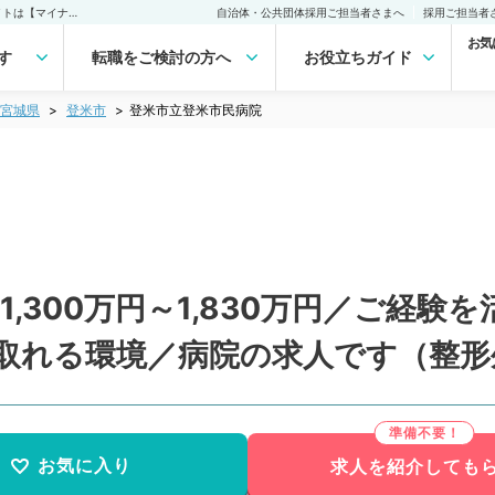
登米市立登米市民病院(常勤)の転職・求人｜医師の求人・転職・アルバイトは【マイナビDOCTOR】
自治体・公共団体採用ご担当者さまへ
採用ご担当者
お気
す
転職をご検討の方へ
お役立ちガイド
宮城県
登米市
登米市立登米市民病院
,300万円～1,830万円／ご経
取れる環境／病院の求人です（整形
お気に入り
求人を紹介しても