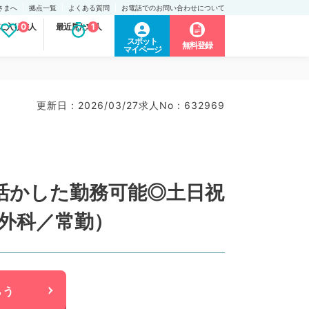
さまへ
拠点一覧
よくある質問
お電話でのお問い合わせについて
に入り求人
0
最近見た求人
1
スポット
無料登録
マイページ
更新日 : 2026/03/27
求人No : 632969
験を活かした勤務可能◎土日祝
外科／常勤）
らう