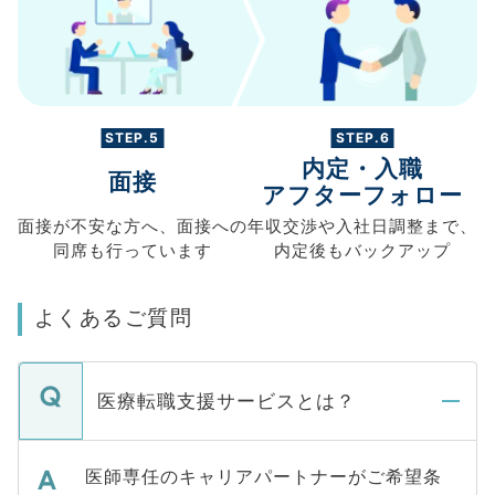
STEP.5
STEP.6
内定・入職
面接
アフターフォロー
面接が不安な方へ、
面接への
年収交渉や
入社日調整まで、
同席も
行っています
内定後もバックアップ
よくあるご質問
医療転職支援サービスとは？
医師専任のキャリアパートナーがご希望条