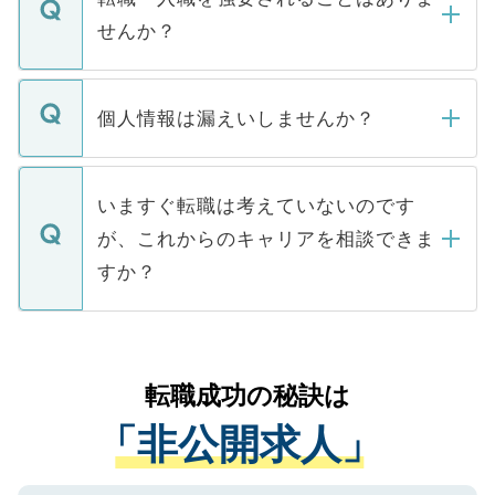
い。
けない「非公開求人」です。非公開求人は
せんか？
下記の理由によって、一般には公開してい
ません。
転職・入職を強要することは一切ありませ
ん。また、仮に応募先から内定をいただい
個人情報は漏えいしませんか？
■応募殺到を避けるため 人気のある医療機
たとしても、ご本人が納得しない限り、内
関を公にしてしまうと、応募が殺到する場
定を承諾する必要はありません。内定先へ
個人情報が漏えいすることはありませんの
合があります。 選考を効率よく行うため
の辞退の連絡はキャリアパートナーが行い
で、ご安心ください。当サイトからの登録
いますぐ転職は考えていないのです
に、医療機関が求める条件に合った人材の
ますので、ご安心ください。
などで収集したご登録者様の個人情報は、
が、これからのキャリアを相談できま
みを人材紹介会社に依頼するケースが増え
ご本人のキャリアアップおよび転職活動の
ています。
すか？
支援を目的に使用いたします。お預かりし
ているすべての個人データはご本人の許可
お気軽にご相談ください。先生専任のキャ
なく、医療機関側に開示したり、第三者に
リアパートナーが将来のご希望などをおう
提供することは一切ありません。また弊社
かがいして、現在の医療機関の状況や紹介
転職成功の秘訣は
は、個人情報の取り扱いについての厳密な
経験をまじえながら、適切なアドバイスを
管理基準を満たした事業者のみに付与され
「非公開求人」
させていただきます。すぐにご転職をされ
る、プライバシーマークを取得済みです。
ない方には、長期的なサポートが可能です
ご登録いただいた個人情報は、SSL（デー
ので、まずはご登録ください。