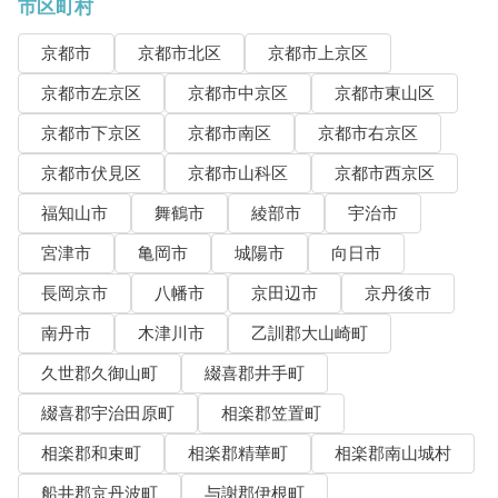
市区町村
京都市
京都市北区
京都市上京区
京都市左京区
京都市中京区
京都市東山区
京都市下京区
京都市南区
京都市右京区
京都市伏見区
京都市山科区
京都市西京区
福知山市
舞鶴市
綾部市
宇治市
宮津市
亀岡市
城陽市
向日市
長岡京市
八幡市
京田辺市
京丹後市
南丹市
木津川市
乙訓郡大山崎町
久世郡久御山町
綴喜郡井手町
綴喜郡宇治田原町
相楽郡笠置町
相楽郡和束町
相楽郡精華町
相楽郡南山城村
船井郡京丹波町
与謝郡伊根町