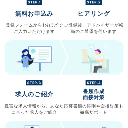
STEP.1
STEP.2
無料お申込み
ヒアリング
登録フォームから
1分ほどで
ご登録後、
アドバイザーが転
ご入力
いただけます
職の
ご希望を伺います
STEP.3
STEP.4
書類作成
求人のご紹介
面接対策
豊富な求人情報から、
あなた
応募書類の
添削や面接対策も
に合った求人を
ご紹介
徹底サポート