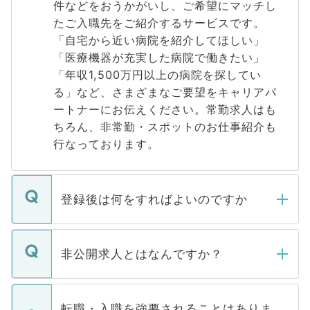
件などをおうかがいし、ご希望にマッチし
たご入職先をご紹介するサービスです。
「自宅から近い病院を紹介してほしい」
「医療機器が充実した病院で働きたい」
「年収1,500万円以上の病院を探してい
る」など、さまざまなご要望をキャリアパ
ートナーにお伝えください。常勤求人はも
ちろん、非常勤・スポットのお仕事紹介も
行なっております。
登録後は何をすればよいのですか
ご登録いただきましたら、弊社担当者がご
登録内容を確認し、その後メールもしくは
非公開求人とはなんですか？
お電話にて次のステップのご案内をいたし
ます。通常、5営業日以内にはご連絡をせて
マイナビDOCTORで取り扱っている求人の
いただきますので、しばらくお待ちくださ
うち約3割は、Webサイトからご覧いただ
転職・入職を強要されることはありま