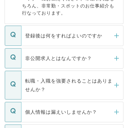
ちろん、非常勤・スポットのお仕事紹介も
行なっております。
登録後は何をすればよいのですか
ご登録いただきましたら、弊社担当者がご
登録内容を確認し、その後メールもしくは
非公開求人とはなんですか？
お電話にて次のステップのご案内をいたし
ます。通常、5営業日以内にはご連絡をせて
マイナビDOCTORで取り扱っている求人の
いただきますので、しばらくお待ちくださ
うち約3割は、Webサイトからご覧いただ
転職・入職を強要されることはありま
い。
けない「非公開求人」です。非公開求人は
せんか？
下記の理由によって、一般には公開してい
ません。
転職・入職を強要することは一切ありませ
ん。また、仮に応募先から内定をいただい
個人情報は漏えいしませんか？
■応募殺到を避けるため 人気のある医療機
たとしても、ご本人が納得しない限り、内
関を公にしてしまうと、応募が殺到する場
定を承諾する必要はありません。内定先へ
個人情報が漏えいすることはありませんの