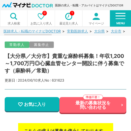
医師の求人・転職・アルバイトはマイナビDOCTOR
0
1
MENU
お気に入り求人
最近見た求人
マイページ
求人検索
医師求人・転職のマイナビDOCTOR
常勤医師求人
大分県
大分市
【
常勤求人
募集停止
【大分県／大分市】貴重な麻酔科募集！年収1,200
～1,700万円◎心臓血管センター開設に伴う募集で
す（麻酔科／常勤）
更新日 : 2024/06/10
求人No : 631623
最新の募集状況を
お気に入り
問い合わせる
こちらの求人は募集を停止しております。