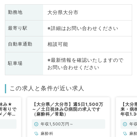
大分県大分市
勤務地
※詳細はお問い合わせください
最寄り駅
相談可能
自動車通勤
※最新情報を確認いたしますので
駐車場
お問い合わせください
この求人と条件が近い求人
休み★
【大分県／大分市】週5日1,500万
【大分
所有りで
～／土日祝休み◎病院の求人です
来・病
メ／年収
（麻酔科／常勤）
年収1.
勤）
年収1,500万円～
年収
麻酔科
麻