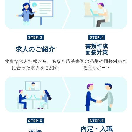
STEP.3
STEP.4
書類作成
求人のご紹介
面接対策
豊富な求人情報から、
あなた
応募書類の
添削や面接対策も
に合った求人を
ご紹介
徹底サポート
STEP.5
STEP.6
内定・入職