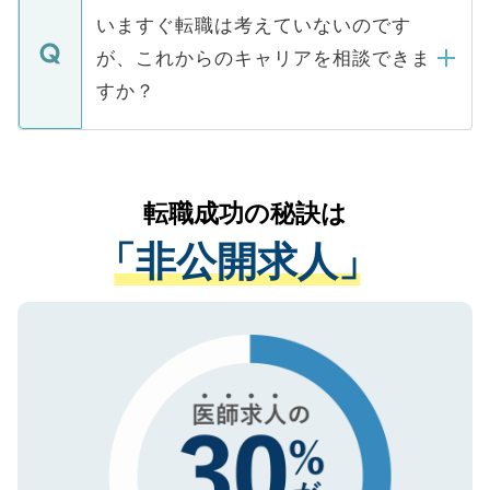
合があります。 選考を効率よく行うため
の辞退の連絡はキャリアパートナーが行い
で、ご安心ください。当サイトからの登録
いますぐ転職は考えていないのです
に、医療機関が求める条件に合った人材の
ますので、ご安心ください。
などで収集したご登録者様の個人情報は、
が、これからのキャリアを相談できま
みを人材紹介会社に依頼するケースが増え
ご本人のキャリアアップおよび転職活動の
ています。
すか？
支援を目的に使用いたします。お預かりし
ているすべての個人データはご本人の許可
お気軽にご相談ください。先生専任のキャ
なく、医療機関側に開示したり、第三者に
リアパートナーが将来のご希望などをおう
提供することは一切ありません。また弊社
かがいして、現在の医療機関の状況や紹介
転職成功の秘訣は
は、個人情報の取り扱いについての厳密な
経験をまじえながら、適切なアドバイスを
管理基準を満たした事業者のみに付与され
「非公開求人」
させていただきます。すぐにご転職をされ
る、プライバシーマークを取得済みです。
ない方には、長期的なサポートが可能です
ご登録いただいた個人情報は、SSL（デー
ので、まずはご登録ください。
タ暗号化）によって保護されていますの
で、機密保持に関してもご安心ください。