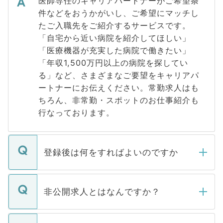
医師専任のキャリアパートナーがご希望条
件などをおうかがいし、ご希望にマッチし
たご入職先をご紹介するサービスです。
「自宅から近い病院を紹介してほしい」
「医療機器が充実した病院で働きたい」
「年収1,500万円以上の病院を探してい
る」など、さまざまなご要望をキャリアパ
ートナーにお伝えください。常勤求人はも
ちろん、非常勤・スポットのお仕事紹介も
行なっております。
登録後は何をすればよいのですか
ご登録いただきましたら、弊社担当者がご
登録内容を確認し、その後メールもしくは
非公開求人とはなんですか？
お電話にて次のステップのご案内をいたし
ます。通常、5営業日以内にはご連絡をせて
マイナビDOCTORで取り扱っている求人の