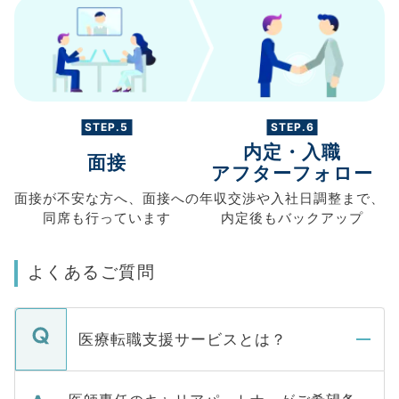
STEP.5
STEP.6
内定・入職
面接
アフターフォロー
面接が不安な方へ、
面接への
年収交渉や
入社日調整まで、
同席も
行っています
内定後もバックアップ
よくあるご質問
医療転職支援サービスとは？