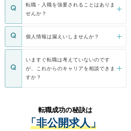
いただきますので、しばらくお待ちくださ
うち約3割は、Webサイトからご覧いただ
転職・入職を強要されることはありま
い。
けない「非公開求人」です。非公開求人は
せんか？
下記の理由によって、一般には公開してい
ません。
転職・入職を強要することは一切ありませ
ん。また、仮に応募先から内定をいただい
個人情報は漏えいしませんか？
■応募殺到を避けるため 人気のある医療機
たとしても、ご本人が納得しない限り、内
関を公にしてしまうと、応募が殺到する場
定を承諾する必要はありません。内定先へ
個人情報が漏えいすることはありませんの
合があります。 選考を効率よく行うため
の辞退の連絡はキャリアパートナーが行い
で、ご安心ください。当サイトからの登録
いますぐ転職は考えていないのです
に、医療機関が求める条件に合った人材の
ますので、ご安心ください。
などで収集したご登録者様の個人情報は、
が、これからのキャリアを相談できま
みを人材紹介会社に依頼するケースが増え
ご本人のキャリアアップおよび転職活動の
ています。
すか？
支援を目的に使用いたします。お預かりし
ているすべての個人データはご本人の許可
お気軽にご相談ください。先生専任のキャ
なく、医療機関側に開示したり、第三者に
リアパートナーが将来のご希望などをおう
提供することは一切ありません。また弊社
かがいして、現在の医療機関の状況や紹介
転職成功の秘訣は
は、個人情報の取り扱いについての厳密な
経験をまじえながら、適切なアドバイスを
管理基準を満たした事業者のみに付与され
「非公開求人」
させていただきます。すぐにご転職をされ
る、プライバシーマークを取得済みです。
ない方には、長期的なサポートが可能です