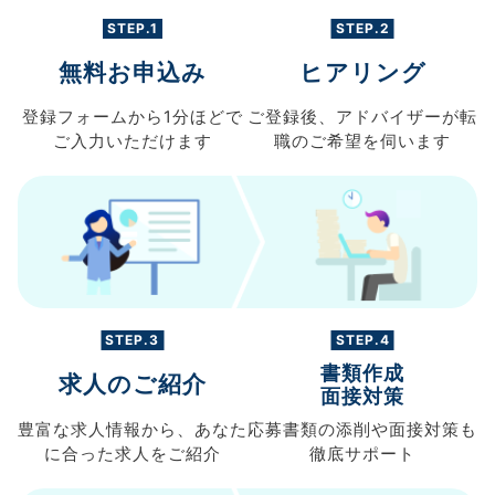
STEP.1
STEP.2
無料お申込み
ヒアリング
登録フォームから
1分ほどで
ご登録後、
アドバイザーが転
ご入力
いただけます
職の
ご希望を伺います
STEP.3
STEP.4
書類作成
求人のご紹介
面接対策
豊富な求人情報から、
あなた
応募書類の
添削や面接対策も
に合った求人を
ご紹介
徹底サポート