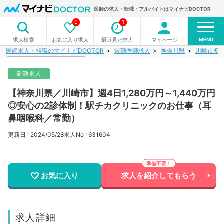
医師の求人・転職・アルバイトはマイナビDOCTOR
0
1
MENU
お気に入り求人
最近見た求人
マイページ
求人検索
医師求人・転職のマイナビDOCTOR
常勤医師求人
神奈川県
川崎市多
常勤求人
【神奈川県／川崎市】週4日1,280万円～1,440万円
◎安心の2診体制！駅チカクリニックのお仕事（耳
鼻咽喉科／常勤）
更新日 : 2024/05/28
求人No : 631604
お気に入り
求人を紹介してもらう
求人詳細