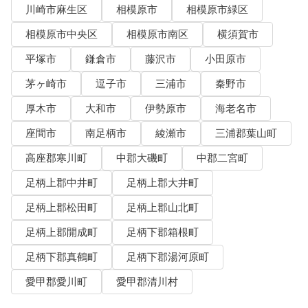
川崎市麻生区
相模原市
相模原市緑区
相模原市中央区
相模原市南区
横須賀市
平塚市
鎌倉市
藤沢市
小田原市
茅ヶ崎市
逗子市
三浦市
秦野市
厚木市
大和市
伊勢原市
海老名市
座間市
南足柄市
綾瀬市
三浦郡葉山町
高座郡寒川町
中郡大磯町
中郡二宮町
足柄上郡中井町
足柄上郡大井町
足柄上郡松田町
足柄上郡山北町
足柄上郡開成町
足柄下郡箱根町
足柄下郡真鶴町
足柄下郡湯河原町
愛甲郡愛川町
愛甲郡清川村