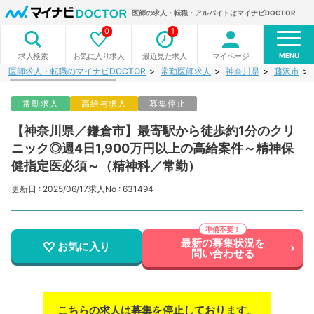
医師の求人・転職・アルバイトはマイナビDOCTOR
0
1
MENU
お気に入り求人
最近見た求人
マイページ
求人検索
医師求人・転職のマイナビDOCTOR
常勤医師求人
神奈川県
藤沢市
常勤求人
高給与求人
募集停止
【神奈川県／鎌倉市】最寄駅から徒歩約1分のクリ
ニック◎週4日1,900万円以上の高給案件～精神保
健指定医必須～（精神科／常勤）
更新日 : 2025/06/17
求人No : 631494
最新の募集状況を
お気に入り
問い合わせる
こちらの求人は募集を停止しております。