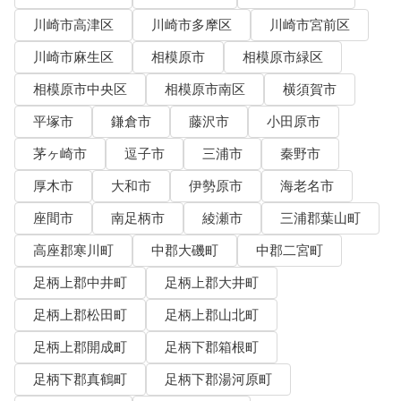
川崎市高津区
川崎市多摩区
川崎市宮前区
川崎市麻生区
相模原市
相模原市緑区
相模原市中央区
相模原市南区
横須賀市
平塚市
鎌倉市
藤沢市
小田原市
茅ヶ崎市
逗子市
三浦市
秦野市
厚木市
大和市
伊勢原市
海老名市
座間市
南足柄市
綾瀬市
三浦郡葉山町
高座郡寒川町
中郡大磯町
中郡二宮町
足柄上郡中井町
足柄上郡大井町
足柄上郡松田町
足柄上郡山北町
足柄上郡開成町
足柄下郡箱根町
足柄下郡真鶴町
足柄下郡湯河原町