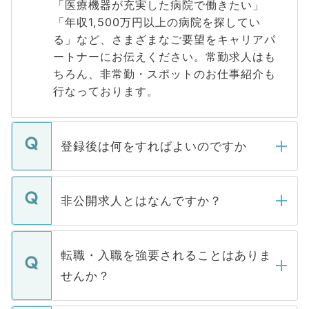
「医療機器が充実した病院で働きたい」
「年収1,500万円以上の病院を探してい
る」など、さまざまなご要望をキャリアパ
ートナーにお伝えください。常勤求人はも
ちろん、非常勤・スポットのお仕事紹介も
行なっております。
登録後は何をすればよいのですか
ご登録いただきましたら、弊社担当者がご
登録内容を確認し、その後メールもしくは
非公開求人とはなんですか？
お電話にて次のステップのご案内をいたし
ます。通常、5営業日以内にはご連絡をせて
マイナビDOCTORで取り扱っている求人の
いただきますので、しばらくお待ちくださ
うち約3割は、Webサイトからご覧いただ
転職・入職を強要されることはありま
い。
けない「非公開求人」です。非公開求人は
せんか？
下記の理由によって、一般には公開してい
ません。