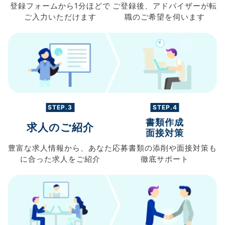
登録フォームから
1分ほどで
ご登録後、
アドバイザーが転
ご入力
いただけます
職の
ご希望を伺います
STEP.3
STEP.4
書類作成
求人のご紹介
面接対策
豊富な求人情報から、
あなた
応募書類の
添削や面接対策も
に合った求人を
ご紹介
徹底サポート