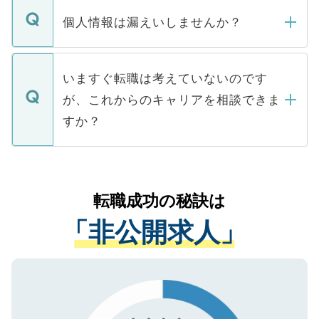
転職・入職を強要することは一切ありませ
ん。また、仮に応募先から内定をいただい
個人情報は漏えいしませんか？
■応募殺到を避けるため 人気のある医療機
たとしても、ご本人が納得しない限り、内
関を公にしてしまうと、応募が殺到する場
定を承諾する必要はありません。内定先へ
個人情報が漏えいすることはありませんの
合があります。 選考を効率よく行うため
の辞退の連絡はキャリアパートナーが行い
で、ご安心ください。当サイトからの登録
いますぐ転職は考えていないのです
に、医療機関が求める条件に合った人材の
ますので、ご安心ください。
などで収集したご登録者様の個人情報は、
が、これからのキャリアを相談できま
みを人材紹介会社に依頼するケースが増え
ご本人のキャリアアップおよび転職活動の
ています。
すか？
支援を目的に使用いたします。お預かりし
ているすべての個人データはご本人の許可
お気軽にご相談ください。先生専任のキャ
なく、医療機関側に開示したり、第三者に
リアパートナーが将来のご希望などをおう
提供することは一切ありません。また弊社
かがいして、現在の医療機関の状況や紹介
転職成功の秘訣は
は、個人情報の取り扱いについての厳密な
経験をまじえながら、適切なアドバイスを
管理基準を満たした事業者のみに付与され
「非公開求人」
させていただきます。すぐにご転職をされ
る、プライバシーマークを取得済みです。
ない方には、長期的なサポートが可能です
ご登録いただいた個人情報は、SSL（デー
ので、まずはご登録ください。
タ暗号化）によって保護されていますの
で、機密保持に関してもご安心ください。