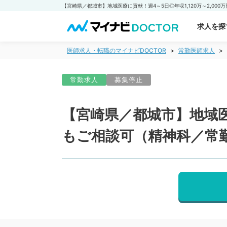
求人を探
医師求人・転職のマイナビDOCTOR
常勤医師求人
常勤求人
募集停止
【宮崎県／都城市】地域医療
もご相談可（精神科／常