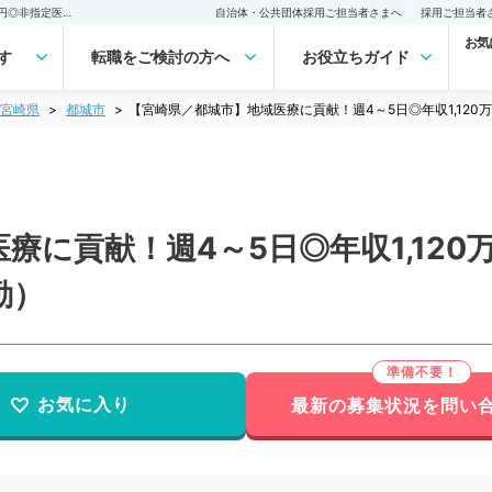
【宮崎県／都城市】地域医療に貢献！週4～5日◎年収1,120万～2,000万円◎非指定医もご相談可（精神科／常勤）の転職・求人｜医師の求人・転職・アルバイトは【マイナビDOCTOR】
自治体・公共団体採用ご担当者さまへ
採用ご担当者
お気
す
転職をご検討の方へ
お役立ちガイド
宮崎県
都城市
【宮崎県／都城市】地域医療に貢献！週4～5日◎年収1,120
に貢献！週4～5日◎年収1,120万
勤）
お気に入り
最新の募集状況を問い