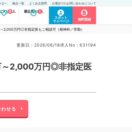
さまへ
拠点一覧
よくある質問
お電話でのお問い合わせについて
に入り求人
0
最近見た求人
1
スポット
無料登録
マイページ
万～2,000万円◎非指定医もご相談可（精神科／常勤）
更新日 : 2026/06/18
求人No : 631194
～2,000万円◎非指定医
合わせる