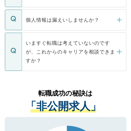
下記の理由によって、一般には公開してい
ません。
転職・入職を強要することは一切ありませ
ん。また、仮に応募先から内定をいただい
個人情報は漏えいしませんか？
■応募殺到を避けるため 人気のある医療機
たとしても、ご本人が納得しない限り、内
関を公にしてしまうと、応募が殺到する場
定を承諾する必要はありません。内定先へ
個人情報が漏えいすることはありませんの
合があります。 選考を効率よく行うため
の辞退の連絡はキャリアパートナーが行い
で、ご安心ください。当サイトからの登録
いますぐ転職は考えていないのです
に、医療機関が求める条件に合った人材の
ますので、ご安心ください。
などで収集したご登録者様の個人情報は、
が、これからのキャリアを相談できま
みを人材紹介会社に依頼するケースが増え
ご本人のキャリアアップおよび転職活動の
ています。
すか？
支援を目的に使用いたします。お預かりし
ているすべての個人データはご本人の許可
お気軽にご相談ください。先生専任のキャ
なく、医療機関側に開示したり、第三者に
リアパートナーが将来のご希望などをおう
提供することは一切ありません。また弊社
かがいして、現在の医療機関の状況や紹介
転職成功の秘訣は
は、個人情報の取り扱いについての厳密な
経験をまじえながら、適切なアドバイスを
管理基準を満たした事業者のみに付与され
「非公開求人」
させていただきます。すぐにご転職をされ
る、プライバシーマークを取得済みです。
ない方には、長期的なサポートが可能です
ご登録いただいた個人情報は、SSL（デー
ので、まずはご登録ください。
タ暗号化）によって保護されていますの
で、機密保持に関してもご安心ください。