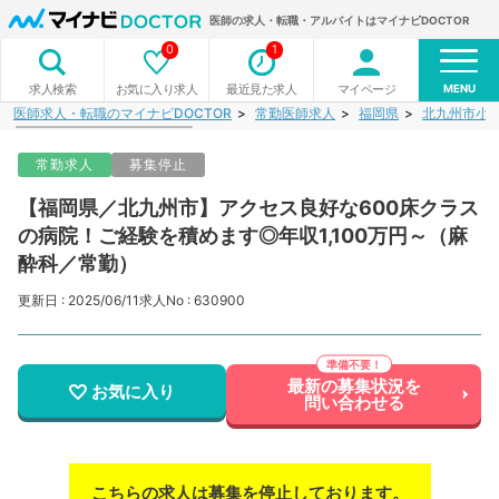
医師の求人・転職・アルバイトはマイナビDOCTOR
0
1
MENU
お気に入り求人
最近見た求人
マイページ
求人検索
医師求人・転職のマイナビDOCTOR
常勤医師求人
福岡県
北九州市小
常勤求人
募集停止
【福岡県／北九州市】アクセス良好な600床クラス
の病院！ご経験を積めます◎年収1,100万円～（麻
酔科／常勤）
更新日 : 2025/06/11
求人No : 630900
最新の募集状況を
お気に入り
問い合わせる
こちらの求人は募集を停止しております。