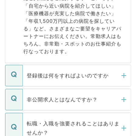
「自宅から近い病院を紹介してほしい」
「医療機器が充実した病院で働きたい」
「年収1,500万円以上の病院を探してい
る」など、さまざまなご要望をキャリアパ
ートナーにお伝えください。常勤求人はも
ちろん、非常勤・スポットのお仕事紹介も
行なっております。
登録後は何をすればよいのですか
ご登録いただきましたら、弊社担当者がご
登録内容を確認し、その後メールもしくは
非公開求人とはなんですか？
お電話にて次のステップのご案内をいたし
ます。通常、5営業日以内にはご連絡をせて
マイナビDOCTORで取り扱っている求人の
いただきますので、しばらくお待ちくださ
うち約3割は、Webサイトからご覧いただ
転職・入職を強要されることはありま
い。
けない「非公開求人」です。非公開求人は
せんか？