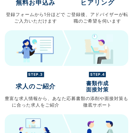
無料お申込み
ヒアリング
登録フォームから
1分ほどで
ご登録後、
アドバイザーが転
ご入力
いただけます
職の
ご希望を伺います
STEP.3
STEP.4
書類作成
求人のご紹介
面接対策
豊富な求人情報から、
あなた
応募書類の
添削や面接対策も
に合った求人を
ご紹介
徹底サポート