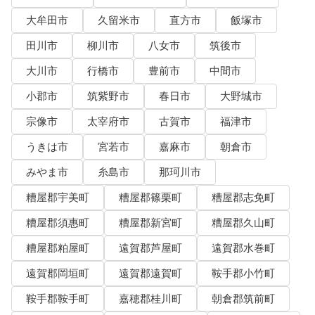
大牟田市
久留米市
直方市
飯塚市
田川市
柳川市
八女市
筑後市
大川市
行橋市
豊前市
中間市
小郡市
筑紫野市
春日市
大野城市
宗像市
太宰府市
古賀市
福津市
うきは市
宮若市
嘉麻市
朝倉市
みやま市
糸島市
那珂川市
糟屋郡宇美町
糟屋郡篠栗町
糟屋郡志免町
糟屋郡須惠町
糟屋郡新宮町
糟屋郡久山町
糟屋郡粕屋町
遠賀郡芦屋町
遠賀郡水巻町
遠賀郡岡垣町
遠賀郡遠賀町
鞍手郡小竹町
鞍手郡鞍手町
嘉穂郡桂川町
朝倉郡筑前町