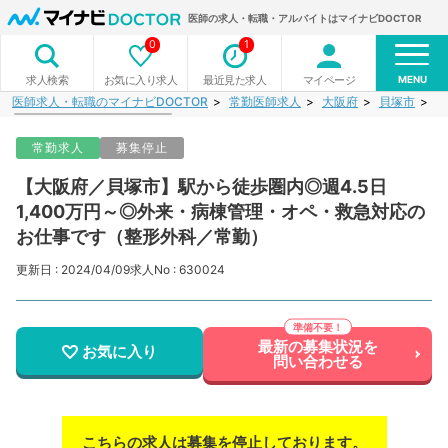
医師の求人・転職・アルバイトはマイナビDOCTOR
0
1
MENU
お気に入り求人
最近見た求人
マイページ
求人検索
医師求人・転職のマイナビDOCTOR
常勤医師求人
大阪府
貝塚市
【
常勤求人
募集停止
【大阪府／貝塚市】駅から徒歩圏内◎週4.5日
1,400万円～◎外来・病棟管理・オペ・救急対応の
お仕事です（整形外科／常勤）
更新日 : 2024/04/09
求人No : 630024
最新の募集状況を
お気に入り
問い合わせる
こちらの求人は募集を停止しております。