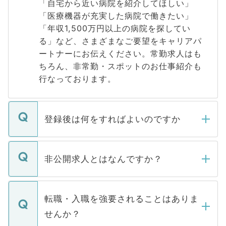
「自宅から近い病院を紹介してほしい」
「医療機器が充実した病院で働きたい」
「年収1,500万円以上の病院を探してい
る」など、さまざまなご要望をキャリアパ
ートナーにお伝えください。常勤求人はも
ちろん、非常勤・スポットのお仕事紹介も
行なっております。
登録後は何をすればよいのですか
ご登録いただきましたら、弊社担当者がご
登録内容を確認し、その後メールもしくは
非公開求人とはなんですか？
お電話にて次のステップのご案内をいたし
ます。通常、5営業日以内にはご連絡をせて
マイナビDOCTORで取り扱っている求人の
いただきますので、しばらくお待ちくださ
うち約3割は、Webサイトからご覧いただ
転職・入職を強要されることはありま
い。
けない「非公開求人」です。非公開求人は
せんか？
下記の理由によって、一般には公開してい