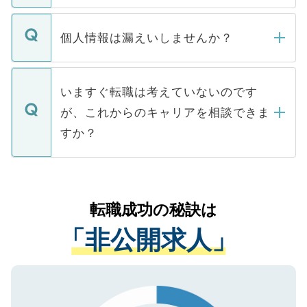
ません。
転職・入職を強要することは一切ありませ
ん。また、仮に応募先から内定をいただい
個人情報は漏えいしませんか？
■応募殺到を避けるため 人気のある医療機
たとしても、ご本人が納得しない限り、内
関を公にしてしまうと、応募が殺到する場
定を承諾する必要はありません。内定先へ
個人情報が漏えいすることはありませんの
合があります。 選考を効率よく行うため
の辞退の連絡はキャリアパートナーが行い
で、ご安心ください。当サイトからの登録
いますぐ転職は考えていないのです
に、医療機関が求める条件に合った人材の
ますので、ご安心ください。
などで収集したご登録者様の個人情報は、
が、これからのキャリアを相談できま
みを人材紹介会社に依頼するケースが増え
ご本人のキャリアアップおよび転職活動の
ています。
すか？
支援を目的に使用いたします。お預かりし
ているすべての個人データはご本人の許可
お気軽にご相談ください。先生専任のキャ
なく、医療機関側に開示したり、第三者に
リアパートナーが将来のご希望などをおう
提供することは一切ありません。また弊社
かがいして、現在の医療機関の状況や紹介
転職成功の秘訣は
は、個人情報の取り扱いについての厳密な
経験をまじえながら、適切なアドバイスを
管理基準を満たした事業者のみに付与され
「非公開求人」
させていただきます。すぐにご転職をされ
る、プライバシーマークを取得済みです。
ない方には、長期的なサポートが可能です
ご登録いただいた個人情報は、SSL（デー
ので、まずはご登録ください。
タ暗号化）によって保護されていますの
で、機密保持に関してもご安心ください。