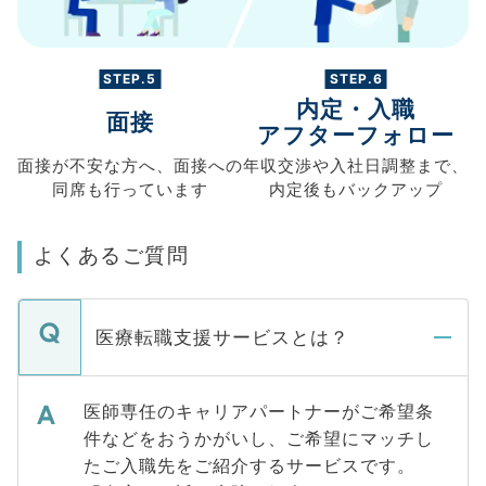
STEP.5
STEP.6
内定・入職
面接
アフターフォロー
面接が不安な方へ、
面接への
年収交渉や
入社日調整まで、
同席も
行っています
内定後もバックアップ
よくあるご質問
医療転職支援サービスとは？
医師専任のキャリアパートナーがご希望条
件などをおうかがいし、ご希望にマッチし
たご入職先をご紹介するサービスです。