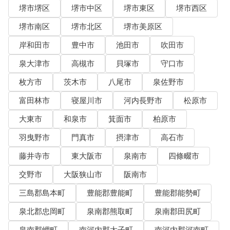
堺市堺区
堺市中区
堺市東区
堺市西区
堺市南区
堺市北区
堺市美原区
岸和田市
豊中市
池田市
吹田市
泉大津市
高槻市
貝塚市
守口市
枚方市
茨木市
八尾市
泉佐野市
富田林市
寝屋川市
河内長野市
松原市
大東市
和泉市
箕面市
柏原市
羽曳野市
門真市
摂津市
高石市
藤井寺市
東大阪市
泉南市
四條畷市
交野市
大阪狭山市
阪南市
三島郡島本町
豊能郡豊能町
豊能郡能勢町
泉北郡忠岡町
泉南郡熊取町
泉南郡田尻町