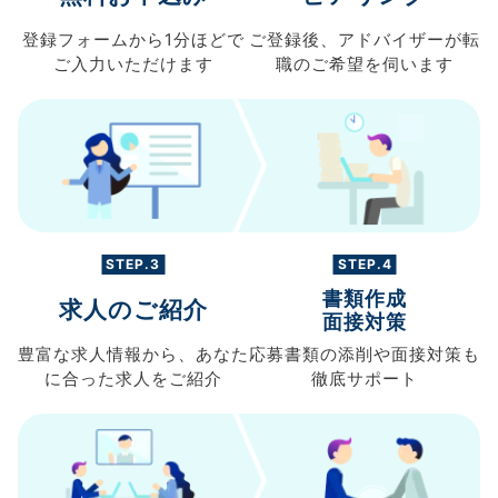
登録フォームから
1分ほどで
ご登録後、
アドバイザーが転
ご入力
いただけます
職の
ご希望を伺います
STEP.3
STEP.4
書類作成
求人のご紹介
面接対策
豊富な求人情報から、
あなた
応募書類の
添削や面接対策も
に合った求人を
ご紹介
徹底サポート