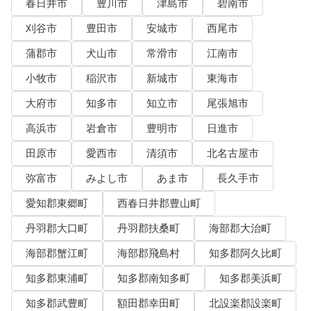
春日井市
豊川市
津島市
碧南市
刈谷市
豊田市
安城市
西尾市
蒲郡市
犬山市
常滑市
江南市
小牧市
稲沢市
新城市
東海市
大府市
知多市
知立市
尾張旭市
高浜市
岩倉市
豊明市
日進市
田原市
愛西市
清須市
北名古屋市
弥富市
みよし市
あま市
長久手市
愛知郡東郷町
西春日井郡豊山町
丹羽郡大口町
丹羽郡扶桑町
海部郡大治町
海部郡蟹江町
海部郡飛島村
知多郡阿久比町
知多郡東浦町
知多郡南知多町
知多郡美浜町
知多郡武豊町
額田郡幸田町
北設楽郡設楽町