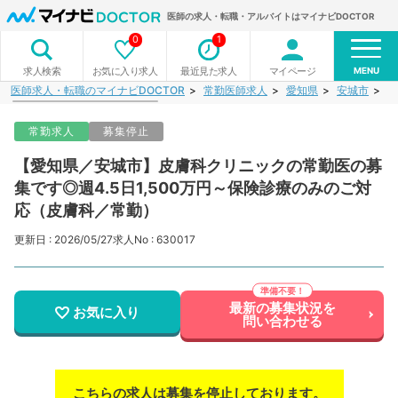
医師の求人・転職・アルバイトはマイナビDOCTOR
0
1
MENU
お気に入り求人
最近見た求人
マイページ
求人検索
医師求人・転職のマイナビDOCTOR
常勤医師求人
愛知県
安城市
【
常勤求人
募集停止
【愛知県／安城市】皮膚科クリニックの常勤医の募
集です◎週4.5日1,500万円～保険診療のみのご対
応（皮膚科／常勤）
更新日 : 2026/05/27
求人No : 630017
最新の募集状況を
お気に入り
問い合わせる
こちらの求人は募集を停止しております。