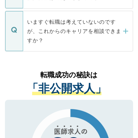
■応募殺到を避けるため 人気のある医療機
たとしても、ご本人が納得しない限り、内
関を公にしてしまうと、応募が殺到する場
定を承諾する必要はありません。内定先へ
個人情報が漏えいすることはありませんの
合があります。 選考を効率よく行うため
の辞退の連絡はキャリアパートナーが行い
で、ご安心ください。当サイトからの登録
いますぐ転職は考えていないのです
に、医療機関が求める条件に合った人材の
ますので、ご安心ください。
などで収集したご登録者様の個人情報は、
が、これからのキャリアを相談できま
みを人材紹介会社に依頼するケースが増え
ご本人のキャリアアップおよび転職活動の
ています。
すか？
支援を目的に使用いたします。お預かりし
ているすべての個人データはご本人の許可
お気軽にご相談ください。先生専任のキャ
なく、医療機関側に開示したり、第三者に
リアパートナーが将来のご希望などをおう
提供することは一切ありません。また弊社
かがいして、現在の医療機関の状況や紹介
転職成功の秘訣は
は、個人情報の取り扱いについての厳密な
経験をまじえながら、適切なアドバイスを
管理基準を満たした事業者のみに付与され
「非公開求人」
させていただきます。すぐにご転職をされ
る、プライバシーマークを取得済みです。
ない方には、長期的なサポートが可能です
ご登録いただいた個人情報は、SSL（デー
ので、まずはご登録ください。
タ暗号化）によって保護されていますの
で、機密保持に関してもご安心ください。