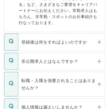
る」など、さまざまなご要望をキャリアパ
ートナーにお伝えください。常勤求人はも
ちろん、非常勤・スポットのお仕事紹介も
行なっております。
登録後は何をすればよいのですか
ご登録いただきましたら、弊社担当者がご
登録内容を確認し、その後メールもしくは
非公開求人とはなんですか？
お電話にて次のステップのご案内をいたし
ます。通常、5営業日以内にはご連絡をせて
マイナビDOCTORで取り扱っている求人の
いただきますので、しばらくお待ちくださ
うち約3割は、Webサイトからご覧いただ
転職・入職を強要されることはありま
い。
けない「非公開求人」です。非公開求人は
せんか？
下記の理由によって、一般には公開してい
ません。
転職・入職を強要することは一切ありませ
ん。また、仮に応募先から内定をいただい
個人情報は漏えいしませんか？