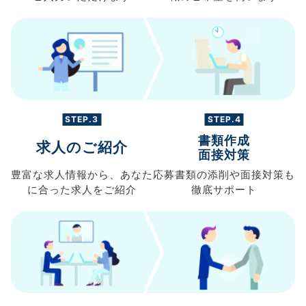
STEP.3
STEP.4
書類作成
求人のご紹介
面接対策
豊富な求人情報から、
あなた
応募書類の
添削や面接対策も
に合った求人を
ご紹介
徹底サポート