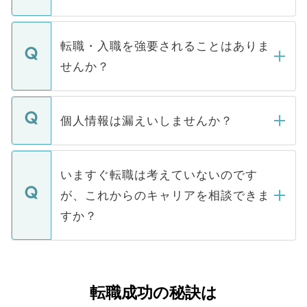
お電話にて次のステップのご案内をいたし
ます。通常、5営業日以内にはご連絡をせて
マイナビDOCTORで取り扱っている求人の
いただきますので、しばらくお待ちくださ
うち約3割は、Webサイトからご覧いただ
転職・入職を強要されることはありま
い。
けない「非公開求人」です。非公開求人は
せんか？
下記の理由によって、一般には公開してい
ません。
転職・入職を強要することは一切ありませ
ん。また、仮に応募先から内定をいただい
個人情報は漏えいしませんか？
■応募殺到を避けるため 人気のある医療機
たとしても、ご本人が納得しない限り、内
関を公にしてしまうと、応募が殺到する場
定を承諾する必要はありません。内定先へ
個人情報が漏えいすることはありませんの
合があります。 選考を効率よく行うため
の辞退の連絡はキャリアパートナーが行い
で、ご安心ください。当サイトからの登録
いますぐ転職は考えていないのです
に、医療機関が求める条件に合った人材の
ますので、ご安心ください。
などで収集したご登録者様の個人情報は、
が、これからのキャリアを相談できま
みを人材紹介会社に依頼するケースが増え
ご本人のキャリアアップおよび転職活動の
ています。
すか？
支援を目的に使用いたします。お預かりし
ているすべての個人データはご本人の許可
お気軽にご相談ください。先生専任のキャ
なく、医療機関側に開示したり、第三者に
リアパートナーが将来のご希望などをおう
提供することは一切ありません。また弊社
かがいして、現在の医療機関の状況や紹介
転職成功の秘訣は
は、個人情報の取り扱いについての厳密な
経験をまじえながら、適切なアドバイスを