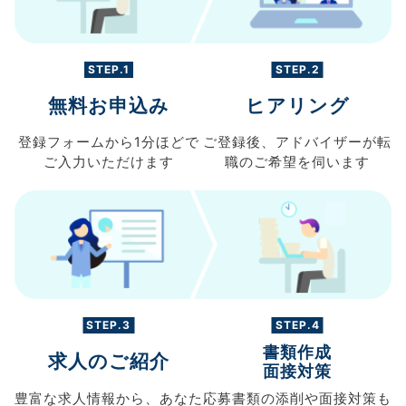
STEP.1
STEP.2
無料お申込み
ヒアリング
登録フォームから
1分ほどで
ご登録後、
アドバイザーが転
ご入力
いただけます
職の
ご希望を伺います
STEP.3
STEP.4
書類作成
求人のご紹介
面接対策
豊富な求人情報から、
あなた
応募書類の
添削や面接対策も