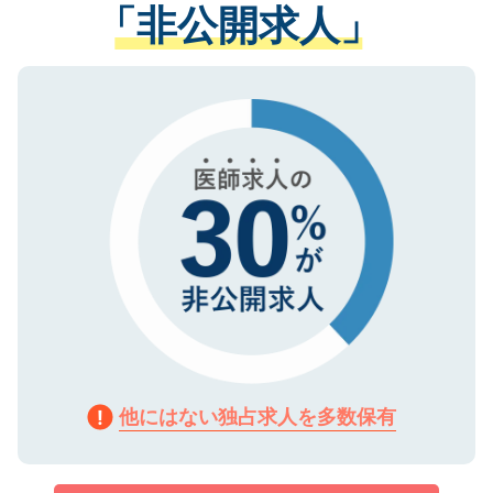
管理基準を満たした事業者のみに付与され
「非公開求人」
させていただきます。すぐにご転職をされ
る、プライバシーマークを取得済みです。
ない方には、長期的なサポートが可能です
ご登録いただいた個人情報は、SSL（デー
ので、まずはご登録ください。
タ暗号化）によって保護されていますの
で、機密保持に関してもご安心ください。
他にはない独占求人を多数保有