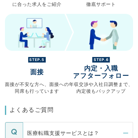
に合った求人を
ご紹介
徹底サポート
STEP.5
STEP.6
内定・入職
面接
アフターフォロー
面接が不安な方へ、
面接への
年収交渉や
入社日調整まで、
同席も
行っています
内定後もバックアップ
よくあるご質問
医療転職支援サービスとは？