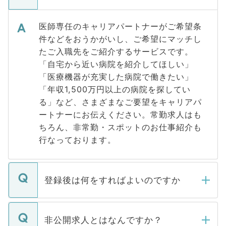
医師専任のキャリアパートナーがご希望条
件などをおうかがいし、ご希望にマッチし
たご入職先をご紹介するサービスです。
「自宅から近い病院を紹介してほしい」
「医療機器が充実した病院で働きたい」
「年収1,500万円以上の病院を探してい
る」など、さまざまなご要望をキャリアパ
ートナーにお伝えください。常勤求人はも
ちろん、非常勤・スポットのお仕事紹介も
行なっております。
登録後は何をすればよいのですか
ご登録いただきましたら、弊社担当者がご
登録内容を確認し、その後メールもしくは
非公開求人とはなんですか？