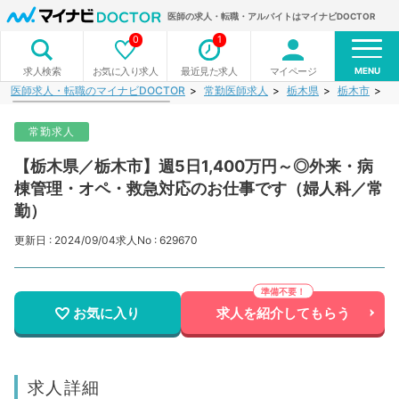
医師の求人・転職・アルバイトはマイナビDOCTOR
0
1
MENU
お気に入り求人
最近見た求人
マイページ
求人検索
医師求人・転職のマイナビDOCTOR
常勤医師求人
栃木県
栃木市
【
常勤求人
【栃木県／栃木市】週5日1,400万円～◎外来・病
棟管理・オペ・救急対応のお仕事です（婦人科／常
勤）
更新日 : 2024/09/04
求人No : 629670
お気に入り
求人を紹介してもらう
求人詳細