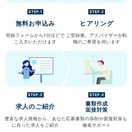
STEP.1
STEP.2
無料お申込み
ヒアリング
登録フォームから
1分ほどで
ご登録後、
アドバイザーが転
ご入力
いただけます
職の
ご希望を伺います
STEP.3
STEP.4
書類作成
求人のご紹介
面接対策
豊富な求人情報から、
あなた
応募書類の
添削や面接対策も
に合った求人を
ご紹介
徹底サポート