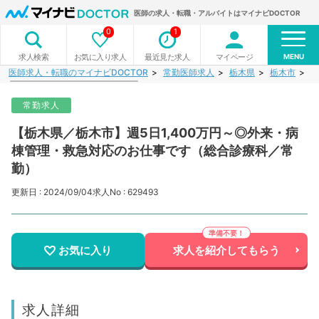
医師の求人・転職・アルバイトはマイナビDOCTOR
0
1
MENU
お気に入り求人
最近見た求人
マイページ
求人検索
医師求人・転職のマイナビDOCTOR
常勤医師求人
栃木県
栃木市
【
常勤求人
【栃木県／栃木市】週5日1,400万円～◎外来・病
棟管理・救急対応のお仕事です（総合診療科／常
勤）
更新日 : 2024/09/04
求人No : 629493
お気に入り
求人を紹介してもらう
求人詳細