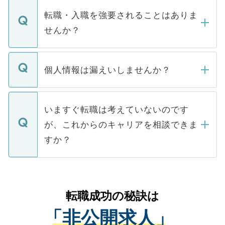
マイナビDOCTORで取り扱っている求人の
いただきますので、しばらくお待ちくださ
うち約3割は、Webサイトからご覧いただ
転職・入職を強要されることはありま
い。
けない「非公開求人」です。非公開求人は
せんか？
下記の理由によって、一般には公開してい
ません。
転職・入職を強要することは一切ありませ
ん。また、仮に応募先から内定をいただい
個人情報は漏えいしませんか？
■応募殺到を避けるため 人気のある医療機
たとしても、ご本人が納得しない限り、内
関を公にしてしまうと、応募が殺到する場
定を承諾する必要はありません。内定先へ
個人情報が漏えいすることはありませんの
合があります。 選考を効率よく行うため
の辞退の連絡はキャリアパートナーが行い
で、ご安心ください。当サイトからの登録
いますぐ転職は考えていないのです
に、医療機関が求める条件に合った人材の
ますので、ご安心ください。
などで収集したご登録者様の個人情報は、
が、これからのキャリアを相談できま
みを人材紹介会社に依頼するケースが増え
ご本人のキャリアアップおよび転職活動の
ています。
すか？
支援を目的に使用いたします。お預かりし
ているすべての個人データはご本人の許可
お気軽にご相談ください。先生専任のキャ
なく、医療機関側に開示したり、第三者に
リアパートナーが将来のご希望などをおう
提供することは一切ありません。また弊社
かがいして、現在の医療機関の状況や紹介
転職成功の秘訣は
は、個人情報の取り扱いについての厳密な
経験をまじえながら、適切なアドバイスを
管理基準を満たした事業者のみに付与され
「非公開求人」
させていただきます。すぐにご転職をされ
る、プライバシーマークを取得済みです。