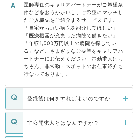
医師専任のキャリアパートナーがご希望条
件などをおうかがいし、ご希望にマッチし
たご入職先をご紹介するサービスです。
「自宅から近い病院を紹介してほしい」
「医療機器が充実した病院で働きたい」
「年収1,500万円以上の病院を探してい
る」など、さまざまなご要望をキャリアパ
ートナーにお伝えください。常勤求人はも
ちろん、非常勤・スポットのお仕事紹介も
行なっております。
登録後は何をすればよいのですか
ご登録いただきましたら、弊社担当者がご
登録内容を確認し、その後メールもしくは
非公開求人とはなんですか？
お電話にて次のステップのご案内をいたし
ます。通常、5営業日以内にはご連絡をせて