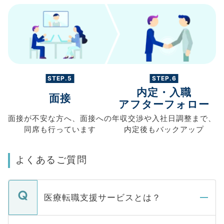
STEP.5
STEP.6
内定・入職
面接
アフターフォロー
面接が不安な方へ、
面接への
年収交渉や
入社日調整まで、
同席も
行っています
内定後もバックアップ
よくあるご質問
医療転職支援サービスとは？