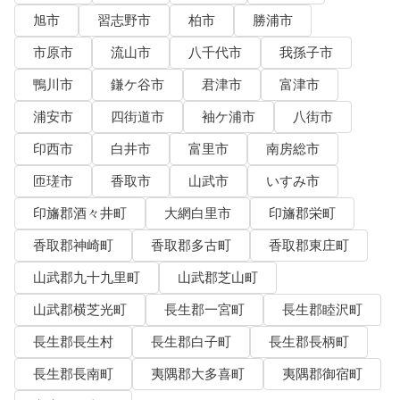
旭市
習志野市
柏市
勝浦市
市原市
流山市
八千代市
我孫子市
鴨川市
鎌ケ谷市
君津市
富津市
浦安市
四街道市
袖ケ浦市
八街市
印西市
白井市
富里市
南房総市
匝瑳市
香取市
山武市
いすみ市
印旛郡酒々井町
大網白里市
印旛郡栄町
香取郡神崎町
香取郡多古町
香取郡東庄町
山武郡九十九里町
山武郡芝山町
山武郡横芝光町
長生郡一宮町
長生郡睦沢町
長生郡長生村
長生郡白子町
長生郡長柄町
長生郡長南町
夷隅郡大多喜町
夷隅郡御宿町