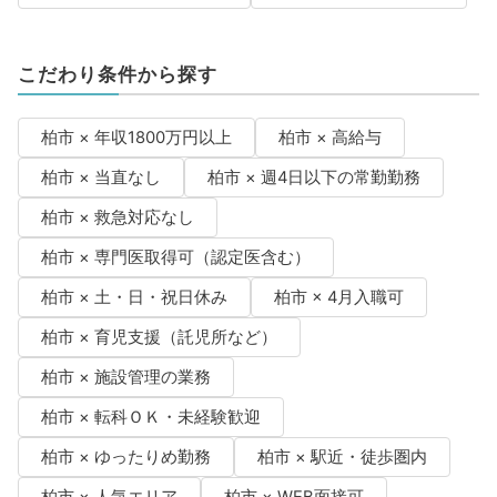
こだわり条件から探す
柏市 × 年収1800万円以上
柏市 × 高給与
柏市 × 当直なし
柏市 × 週4日以下の常勤勤務
柏市 × 救急対応なし
柏市 × 専門医取得可（認定医含む）
柏市 × 土・日・祝日休み
柏市 × 4月入職可
柏市 × 育児支援（託児所など）
柏市 × 施設管理の業務
柏市 × 転科ＯＫ・未経験歓迎
柏市 × ゆったりめ勤務
柏市 × 駅近・徒歩圏内
柏市 × 人気エリア
柏市 × WEB面接可