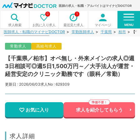
医師の求人・転職・アルバイトはマイナビDOCTOR
0
1
MENU
お気に入り求人
最近見た求人
マイページ
求人検索
医師求人・転職のマイナビDOCTOR
常勤医師求人
千葉県
柏市
【千
常勤求人
高給与求人
【千葉県／柏市】オペ無し・外来メインの求人◎週
3日相談可◎週5日1,500万円～／大手法人が運営・
経営安定のクリニック勤務です（眼科／常勤）
更新日 : 2026/06/03
求人No : 629309
お気に入り
求人を紹介してもらう
求人詳細