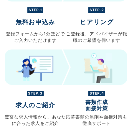
STEP.1
STEP.2
無料お申込み
ヒアリング
登録フォームから
1分ほどで
ご登録後、
アドバイザーが転
ご入力
いただけます
職の
ご希望を伺います
STEP.3
STEP.4
書類作成
求人のご紹介
面接対策
豊富な求人情報から、
あなた
応募書類の
添削や面接対策も
に合った求人を
ご紹介
徹底サポート