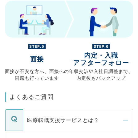
STEP.5
STEP.6
内定・入職
面接
アフターフォロー
面接が不安な方へ、
面接への
年収交渉や
入社日調整まで、
同席も
行っています
内定後もバックアップ
よくあるご質問
医療転職支援サービスとは？