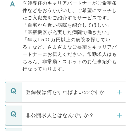
医師専任のキャリアパートナーがご希望条
件などをおうかがいし、ご希望にマッチし
たご入職先をご紹介するサービスです。
「自宅から近い病院を紹介してほしい」
「医療機器が充実した病院で働きたい」
「年収1,500万円以上の病院を探してい
る」など、さまざまなご要望をキャリアパ
ートナーにお伝えください。常勤求人はも
ちろん、非常勤・スポットのお仕事紹介も
行なっております。
登録後は何をすればよいのですか
ご登録いただきましたら、弊社担当者がご
登録内容を確認し、その後メールもしくは
非公開求人とはなんですか？
お電話にて次のステップのご案内をいたし
ます。通常、5営業日以内にはご連絡をせて
マイナビDOCTORで取り扱っている求人の