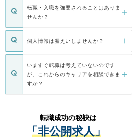
いただきますので、しばらくお待ちくださ
うち約3割は、Webサイトからご覧いただ
転職・入職を強要されることはありま
い。
けない「非公開求人」です。非公開求人は
せんか？
下記の理由によって、一般には公開してい
ません。
転職・入職を強要することは一切ありませ
ん。また、仮に応募先から内定をいただい
個人情報は漏えいしませんか？
■応募殺到を避けるため 人気のある医療機
たとしても、ご本人が納得しない限り、内
関を公にしてしまうと、応募が殺到する場
定を承諾する必要はありません。内定先へ
個人情報が漏えいすることはありませんの
合があります。 選考を効率よく行うため
の辞退の連絡はキャリアパートナーが行い
で、ご安心ください。当サイトからの登録
いますぐ転職は考えていないのです
に、医療機関が求める条件に合った人材の
ますので、ご安心ください。
などで収集したご登録者様の個人情報は、
が、これからのキャリアを相談できま
みを人材紹介会社に依頼するケースが増え
ご本人のキャリアアップおよび転職活動の
ています。
すか？
支援を目的に使用いたします。お預かりし
ているすべての個人データはご本人の許可
お気軽にご相談ください。先生専任のキャ
なく、医療機関側に開示したり、第三者に
リアパートナーが将来のご希望などをおう
提供することは一切ありません。また弊社
かがいして、現在の医療機関の状況や紹介
転職成功の秘訣は
は、個人情報の取り扱いについての厳密な
経験をまじえながら、適切なアドバイスを
管理基準を満たした事業者のみに付与され
「非公開求人」
させていただきます。すぐにご転職をされ
る、プライバシーマークを取得済みです。
ない方には、長期的なサポートが可能です