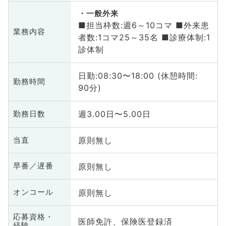
一般外来
■担当枠数:週6～10コマ ■外来患
業務内容
者数:1コマ25～35名 ■診療体制:1
診体制
日勤:08:30〜18:00 (休憩時間:
勤務時間
90分)
週3.00日〜5.00日
勤務日数
原則無し
当直
原則無し
早番／遅番
原則無し
オンコール
応募資格・
医師免許、保険医登録済
経験