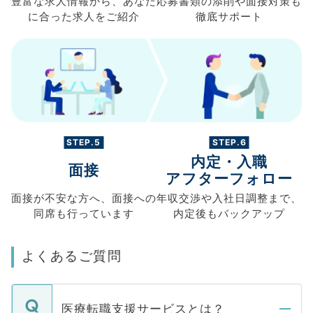
豊富な求人情報から、
あなた
応募書類の
添削や面接対策も
に合った求人を
ご紹介
徹底サポート
STEP.5
STEP.6
内定・入職
面接
アフターフォロー
面接が不安な方へ、
面接への
年収交渉や
入社日調整まで、
同席も
行っています
内定後もバックアップ
よくあるご質問
医療転職支援サービスとは？