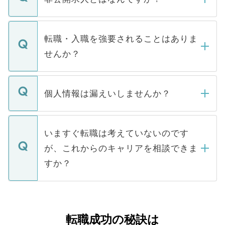
お電話にて次のステップのご案内をいたし
ます。通常、5営業日以内にはご連絡をせて
マイナビDOCTORで取り扱っている求人の
いただきますので、しばらくお待ちくださ
うち約3割は、Webサイトからご覧いただ
転職・入職を強要されることはありま
い。
けない「非公開求人」です。非公開求人は
せんか？
下記の理由によって、一般には公開してい
ません。
転職・入職を強要することは一切ありませ
ん。また、仮に応募先から内定をいただい
個人情報は漏えいしませんか？
■応募殺到を避けるため 人気のある医療機
たとしても、ご本人が納得しない限り、内
関を公にしてしまうと、応募が殺到する場
定を承諾する必要はありません。内定先へ
個人情報が漏えいすることはありませんの
合があります。 選考を効率よく行うため
の辞退の連絡はキャリアパートナーが行い
で、ご安心ください。当サイトからの登録
いますぐ転職は考えていないのです
に、医療機関が求める条件に合った人材の
ますので、ご安心ください。
などで収集したご登録者様の個人情報は、
が、これからのキャリアを相談できま
みを人材紹介会社に依頼するケースが増え
ご本人のキャリアアップおよび転職活動の
ています。
すか？
支援を目的に使用いたします。お預かりし
ているすべての個人データはご本人の許可
お気軽にご相談ください。先生専任のキャ
なく、医療機関側に開示したり、第三者に
リアパートナーが将来のご希望などをおう
提供することは一切ありません。また弊社
かがいして、現在の医療機関の状況や紹介
転職成功の秘訣は
は、個人情報の取り扱いについての厳密な