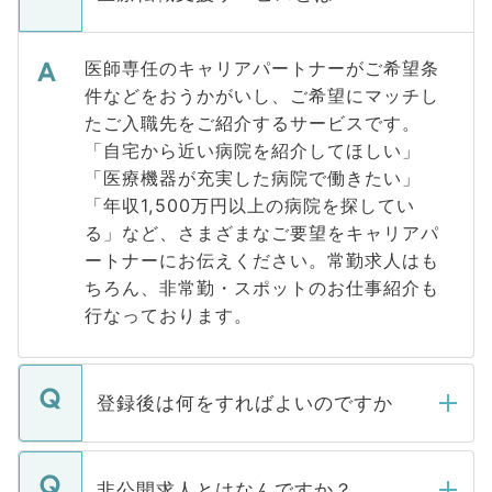
医師専任のキャリアパートナーがご希望条
件などをおうかがいし、ご希望にマッチし
たご入職先をご紹介するサービスです。
「自宅から近い病院を紹介してほしい」
「医療機器が充実した病院で働きたい」
「年収1,500万円以上の病院を探してい
る」など、さまざまなご要望をキャリアパ
ートナーにお伝えください。常勤求人はも
ちろん、非常勤・スポットのお仕事紹介も
行なっております。
登録後は何をすればよいのですか
ご登録いただきましたら、弊社担当者がご
登録内容を確認し、その後メールもしくは
非公開求人とはなんですか？