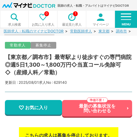
医師の求人・転職・アルバイトはマイナビDOCTOR
0
1
MENU
お気に入り求人
最近見た求人
マイページ
求人検索
医師求人・転職のマイナビDOCTOR
常勤医師求人
東京都
調布市
【
常勤求人
募集停止
【東京都／調布市】最寄駅より徒歩すぐの専門病院
◎週5日1,300～1,800万円◇当直コール免除可
◇（産婦人科／常勤）
更新日 : 2025/08/01
求人No : 629140
最新の募集状況を
お気に入り
問い合わせる
こちらの求人は募集を停止しております。