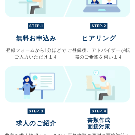
STEP.1
STEP.2
無料お申込み
ヒアリング
登録フォームから
1分ほどで
ご登録後、
アドバイザーが転
ご入力
いただけます
職の
ご希望を伺います
STEP.3
STEP.4
書類作成
求人のご紹介
面接対策