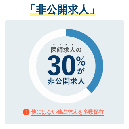
経験をまじえながら、適切なアドバイスを
管理基準を満たした事業者のみに付与され
「非公開求人」
させていただきます。すぐにご転職をされ
る、プライバシーマークを取得済みです。
ない方には、長期的なサポートが可能です
ご登録いただいた個人情報は、SSL（デー
ので、まずはご登録ください。
タ暗号化）によって保護されていますの
で、機密保持に関してもご安心ください。
他にはない独占求人を多数保有