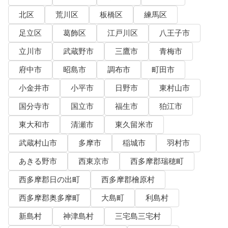
北区
荒川区
板橋区
練馬区
足立区
葛飾区
江戸川区
八王子市
立川市
武蔵野市
三鷹市
青梅市
府中市
昭島市
調布市
町田市
小金井市
小平市
日野市
東村山市
国分寺市
国立市
福生市
狛江市
東大和市
清瀬市
東久留米市
武蔵村山市
多摩市
稲城市
羽村市
あきる野市
西東京市
西多摩郡瑞穂町
西多摩郡日の出町
西多摩郡檜原村
西多摩郡奥多摩町
大島町
利島村
新島村
神津島村
三宅島三宅村