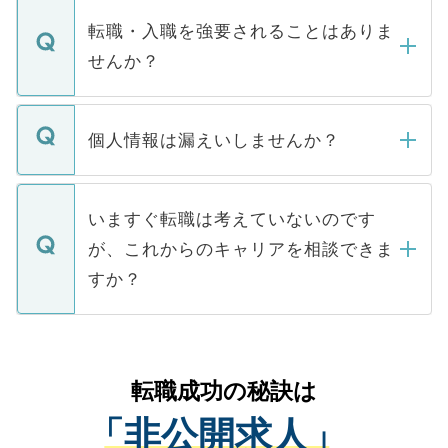
マイナビDOCTORで取り扱っている求人の
いただきますので、しばらくお待ちくださ
うち約3割は、Webサイトからご覧いただ
転職・入職を強要されることはありま
い。
けない「非公開求人」です。非公開求人は
せんか？
下記の理由によって、一般には公開してい
ません。
転職・入職を強要することは一切ありませ
ん。また、仮に応募先から内定をいただい
個人情報は漏えいしませんか？
■応募殺到を避けるため 人気のある医療機
たとしても、ご本人が納得しない限り、内
関を公にしてしまうと、応募が殺到する場
定を承諾する必要はありません。内定先へ
個人情報が漏えいすることはありませんの
合があります。 選考を効率よく行うため
の辞退の連絡はキャリアパートナーが行い
で、ご安心ください。当サイトからの登録
いますぐ転職は考えていないのです
に、医療機関が求める条件に合った人材の
ますので、ご安心ください。
などで収集したご登録者様の個人情報は、
が、これからのキャリアを相談できま
みを人材紹介会社に依頼するケースが増え
ご本人のキャリアアップおよび転職活動の
ています。
すか？
支援を目的に使用いたします。お預かりし
ているすべての個人データはご本人の許可
お気軽にご相談ください。先生専任のキャ
なく、医療機関側に開示したり、第三者に
リアパートナーが将来のご希望などをおう
提供することは一切ありません。また弊社
かがいして、現在の医療機関の状況や紹介
転職成功の秘訣は
は、個人情報の取り扱いについての厳密な
経験をまじえながら、適切なアドバイスを
管理基準を満たした事業者のみに付与され
「非公開求人」
させていただきます。すぐにご転職をされ
る、プライバシーマークを取得済みです。