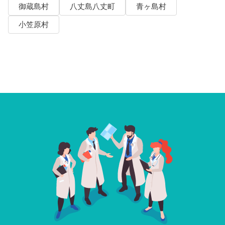
御蔵島村
八丈島八丈町
青ヶ島村
小笠原村