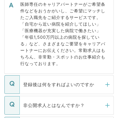
医師専任のキャリアパートナーがご希望条
件などをおうかがいし、ご希望にマッチし
たご入職先をご紹介するサービスです。
「自宅から近い病院を紹介してほしい」
「医療機器が充実した病院で働きたい」
「年収1,500万円以上の病院を探してい
る」など、さまざまなご要望をキャリアパ
ートナーにお伝えください。常勤求人はも
ちろん、非常勤・スポットのお仕事紹介も
行なっております。
登録後は何をすればよいのですか
ご登録いただきましたら、弊社担当者がご
登録内容を確認し、その後メールもしくは
非公開求人とはなんですか？
お電話にて次のステップのご案内をいたし
ます。通常、5営業日以内にはご連絡をせて