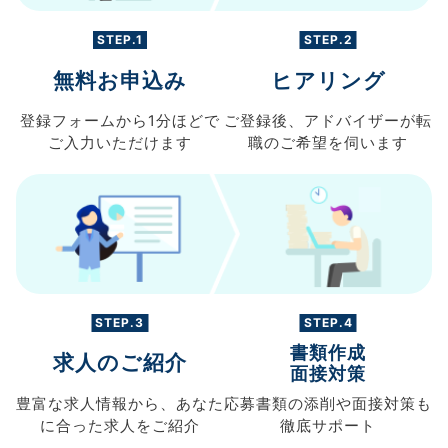
STEP.1
STEP.2
無料お申込み
ヒアリング
登録フォームから
1分ほどで
ご登録後、
アドバイザーが転
ご入力
いただけます
職の
ご希望を伺います
STEP.3
STEP.4
書類作成
求人のご紹介
面接対策
豊富な求人情報から、
あなた
応募書類の
添削や面接対策も
に合った求人を
ご紹介
徹底サポート