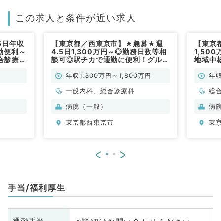
この求人と条件が近い求人
5日年収
【東京都／西東京市】★急募★週
【東京
勤便利～
4.5日1,300万円～◎勤務日数等相
1,50
合診療科
談可◎駅チカで通勤に便利！グルー
地域中
プ法人が母体の200床クラス急性
／常勤
期病院～福利厚生充実～（一般内
年収1,300万円～1,800万円
年収
科・総合診療科／常勤）
一般内科、総合診療科
総
病院（一般）
病
東京都西東京市
東
<
>
手当/福利厚生