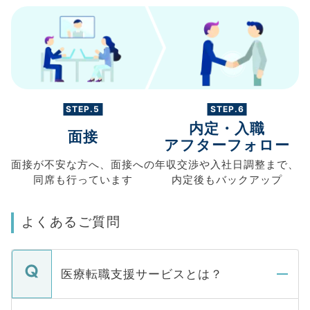
STEP.5
STEP.6
内定・入職
面接
アフターフォロー
面接が不安な方へ、
面接への
年収交渉や
入社日調整まで、
同席も
行っています
内定後もバックアップ
よくあるご質問
医療転職支援サービスとは？