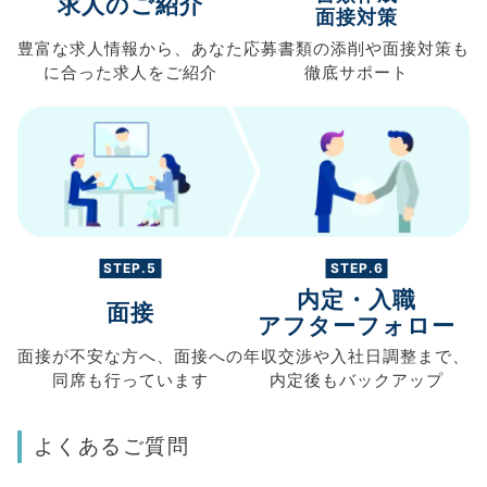
求人のご紹介
面接対策
豊富な求人情報から、
あなた
応募書類の
添削や面接対策も
に合った求人を
ご紹介
徹底サポート
STEP.5
STEP.6
内定・入職
面接
アフターフォロー
面接が不安な方へ、
面接への
年収交渉や
入社日調整まで、
同席も
行っています
内定後もバックアップ
よくあるご質問