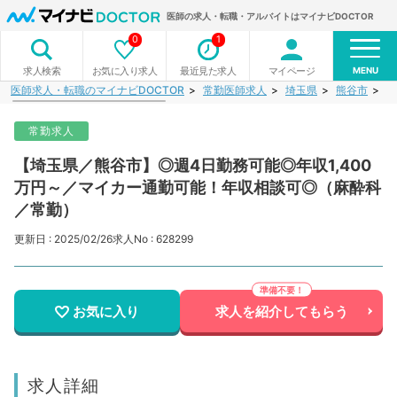
医師の求人・転職・アルバイトはマイナビDOCTOR
0
1
MENU
お気に入り求人
最近見た求人
マイページ
求人検索
医師求人・転職のマイナビDOCTOR
常勤医師求人
埼玉県
熊谷市
【
常勤求人
【埼玉県／熊谷市】◎週4日勤務可能◎年収1,400
万円～／マイカー通勤可能！年収相談可◎（麻酔科
／常勤）
更新日 : 2025/02/26
求人No : 628299
お気に入り
求人を紹介してもらう
求人詳細