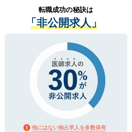
提供することは一切ありません。また弊社
かがいして、現在の医療機関の状況や紹介
転職成功の秘訣は
は、個人情報の取り扱いについての厳密な
経験をまじえながら、適切なアドバイスを
管理基準を満たした事業者のみに付与され
「非公開求人」
させていただきます。すぐにご転職をされ
る、プライバシーマークを取得済みです。
ない方には、長期的なサポートが可能です
ご登録いただいた個人情報は、SSL（デー
ので、まずはご登録ください。
タ暗号化）によって保護されていますの
で、機密保持に関してもご安心ください。
他にはない独占求人を多数保有