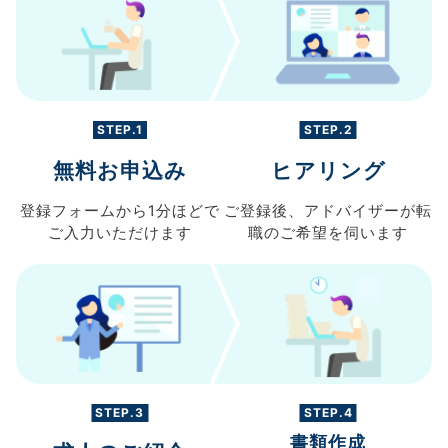
STEP.1
STEP.2
無料お申込み
ヒアリング
登録フォームから
1分ほどで
ご登録後、
アドバイザーが転
ご入力
いただけます
職の
ご希望を伺います
STEP.3
STEP.4
書類作成