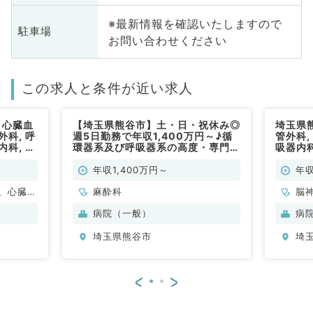
※最新情報を確認いたしますので
駐車場
お問い合わせください
この求人と条件が近い求人
 心臓血
【埼玉県熊谷市】土・日・祝休み◎
埼玉県
外科, 呼
週5日勤務で年収1,400万円～♪循
管外科,
内科, 放
環器系及び呼吸器系の高度・専門病
吸器内科
, リハビ
院（麻酔科／常勤）
射線科,
般外来,
リテーシ
年収1,400万円～
年収
00万円
病棟管理
、心臓血
麻酔科
脳
ビリテー
管
病院（一般）
病
ケア科、
シ
埼玉県熊谷市
埼
、腎臓内
循
科
<
>