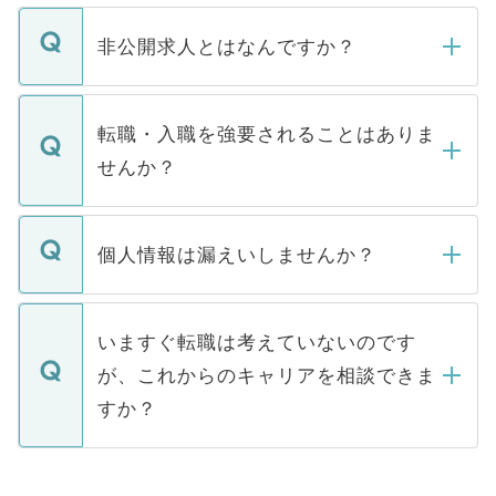
ご登録いただきましたら、弊社担当者がご
登録内容を確認し、その後メールもしくは
非公開求人とはなんですか？
お電話にて次のステップのご案内をいたし
ます。通常、5営業日以内にはご連絡をせて
マイナビDOCTORで取り扱っている求人の
いただきますので、しばらくお待ちくださ
うち約3割は、Webサイトからご覧いただ
転職・入職を強要されることはありま
い。
けない「非公開求人」です。非公開求人は
せんか？
下記の理由によって、一般には公開してい
ません。
転職・入職を強要することは一切ありませ
ん。また、仮に応募先から内定をいただい
個人情報は漏えいしませんか？
■応募殺到を避けるため 人気のある医療機
たとしても、ご本人が納得しない限り、内
関を公にしてしまうと、応募が殺到する場
定を承諾する必要はありません。内定先へ
個人情報が漏えいすることはありませんの
合があります。 選考を効率よく行うため
の辞退の連絡はキャリアパートナーが行い
で、ご安心ください。当サイトからの登録
いますぐ転職は考えていないのです
に、医療機関が求める条件に合った人材の
ますので、ご安心ください。
などで収集したご登録者様の個人情報は、
が、これからのキャリアを相談できま
みを人材紹介会社に依頼するケースが増え
ご本人のキャリアアップおよび転職活動の
ています。
すか？
支援を目的に使用いたします。お預かりし
ているすべての個人データはご本人の許可
お気軽にご相談ください。先生専任のキャ
なく、医療機関側に開示したり、第三者に
リアパートナーが将来のご希望などをおう