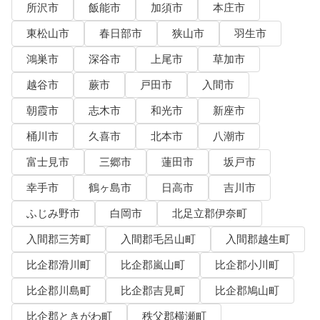
所沢市
飯能市
加須市
本庄市
東松山市
春日部市
狭山市
羽生市
鴻巣市
深谷市
上尾市
草加市
越谷市
蕨市
戸田市
入間市
朝霞市
志木市
和光市
新座市
桶川市
久喜市
北本市
八潮市
富士見市
三郷市
蓮田市
坂戸市
幸手市
鶴ヶ島市
日高市
吉川市
ふじみ野市
白岡市
北足立郡伊奈町
入間郡三芳町
入間郡毛呂山町
入間郡越生町
比企郡滑川町
比企郡嵐山町
比企郡小川町
比企郡川島町
比企郡吉見町
比企郡鳩山町
比企郡ときがわ町
秩父郡横瀬町