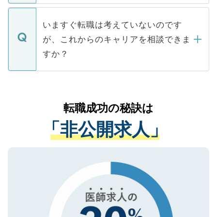
関を公にしてしまうと、応募が殺到する場
定を承諾する必要はありません。内定先へ
個人情報が漏えいすることはありませんの
合があります。 選考を効率よく行うため
の辞退の連絡はキャリアパートナーが行い
で、ご安心ください。当サイトからの登録
いますぐ転職は考えていないのです
に、医療機関が求める条件に合った人材の
ますので、ご安心ください。
などで収集したご登録者様の個人情報は、
が、これからのキャリアを相談できま
みを人材紹介会社に依頼するケースが増え
ご本人のキャリアアップおよび転職活動の
ています。
すか？
支援を目的に使用いたします。お預かりし
ているすべての個人データはご本人の許可
お気軽にご相談ください。先生専任のキャ
なく、医療機関側に開示したり、第三者に
リアパートナーが将来のご希望などをおう
提供することは一切ありません。また弊社
かがいして、現在の医療機関の状況や紹介
転職成功の秘訣は
は、個人情報の取り扱いについての厳密な
経験をまじえながら、適切なアドバイスを
管理基準を満たした事業者のみに付与され
「非公開求人」
させていただきます。すぐにご転職をされ
る、プライバシーマークを取得済みです。
ない方には、長期的なサポートが可能です
ご登録いただいた個人情報は、SSL（デー
ので、まずはご登録ください。
タ暗号化）によって保護されていますの
で、機密保持に関してもご安心ください。