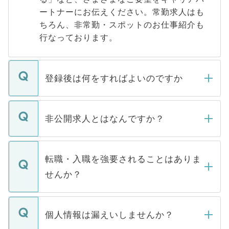
ートナーにお伝えください。常勤求人はも
ちろん、非常勤・スポットのお仕事紹介も
行なっております。
登録後は何をすればよいのですか
ご登録いただきましたら、弊社担当者がご
登録内容を確認し、その後メールもしくは
非公開求人とはなんですか？
お電話にて次のステップのご案内をいたし
ます。通常、5営業日以内にはご連絡をせて
マイナビDOCTORで取り扱っている求人の
いただきますので、しばらくお待ちくださ
うち約3割は、Webサイトからご覧いただ
転職・入職を強要されることはありま
い。
けない「非公開求人」です。非公開求人は
せんか？
下記の理由によって、一般には公開してい
ません。
転職・入職を強要することは一切ありませ
ん。また、仮に応募先から内定をいただい
個人情報は漏えいしませんか？
■応募殺到を避けるため 人気のある医療機
たとしても、ご本人が納得しない限り、内