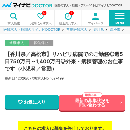
医師の求人・転職・アルバイトはマイナビDOCTOR
0
1
MENU
お気に入り求人
最近見た求人
マイページ
求人検索
医師求人・転職のマイナビDOCTOR
常勤医師求人
香川県
高松市
【
常勤求人
募集停止
【香川県／高松市】リハビリ病院でのご勤務◎週5
日750万円～1,400万円◎外来・病棟管理のお仕事
です（小児科／常勤）
更新日 : 2026/07/08
求人No : 627499
最新の募集状況を
お気に入り
問い合わせる
こちらの求人は募集を停止しております。