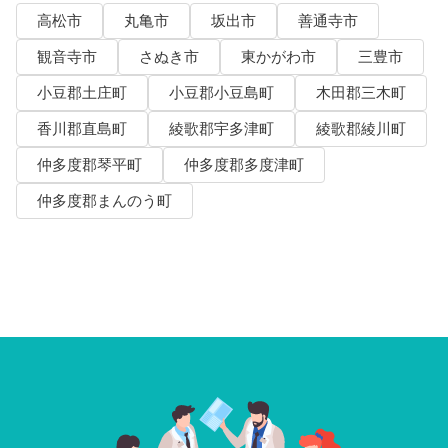
高松市
丸亀市
坂出市
善通寺市
観音寺市
さぬき市
東かがわ市
三豊市
小豆郡土庄町
小豆郡小豆島町
木田郡三木町
香川郡直島町
綾歌郡宇多津町
綾歌郡綾川町
仲多度郡琴平町
仲多度郡多度津町
仲多度郡まんのう町