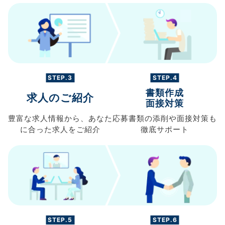
STEP.3
STEP.4
書類作成
求人のご紹介
面接対策
豊富な求人情報から、
あなた
応募書類の
添削や面接対策も
に合った求人を
ご紹介
徹底サポート
STEP.5
STEP.6