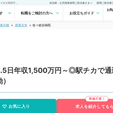
佐々総合病院(常勤)の転職・求人｜医師の求人・転職・アルバイトは【マイナビDOCTOR】
自治体・公共団体採用ご担当者さまへ
採用ご担当者
お気
す
転職をご検討の方へ
お役立ちガイド
東京都
西東京市
佐々総合病院
.5日年収1,500万円～◎駅チカで
勤）
お気に入り
求人を紹介しても