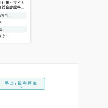
お仕事～マイカ
（総合診療科／
00万円～
科
般）
東京市
手当/福利厚生