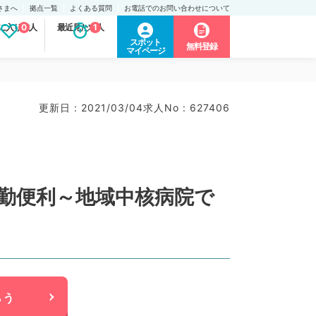
さまへ
拠点一覧
よくある質問
お電話でのお問い合わせについて
に入り求人
0
最近見た求人
1
スポット
無料登録
マイページ
更新日 : 2021/03/04
求人No : 627406
通勤便利～地域中核病院で
らう