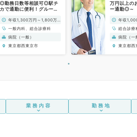
◎勤務日数等相談可◎駅チ
万円以上の
カで通勤に便利！グループ
ー通勤◎～
法人が母体の200床クラス
常勤）
年収1,300万円～1,800万
年収1,0
急性期病院～福利厚生充実
～（一般内科・総合診療科
円
一般内科、総合診療科
総合診療
／常勤）
病院（一般）
病院（一
東京都西東京市
東京都西
業務内容
勤務地