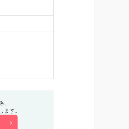
係、
します。