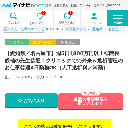
医師の求人・転職・アルバイトはマイナビDOCTOR
0
1
MENU
お気に入り求人
最近見た求人
マイページ
求人検索
医師求人・転職のマイナビDOCTOR
常勤医師求人
愛知県
名古屋市守
常勤求人
高給与求人
募集停止
【愛知県／名古屋市】週5日1,800万円以上◎院長
候補の先生歓迎！クリニックでの外来＆透析管理の
お仕事◎週4日勤務OK（人工透析科／常勤）
更新日 : 2026/05/22
求人No : 627361
最新の募集状況を
お気に入り
問い合わせる
こちらの求人は募集を停止しております。