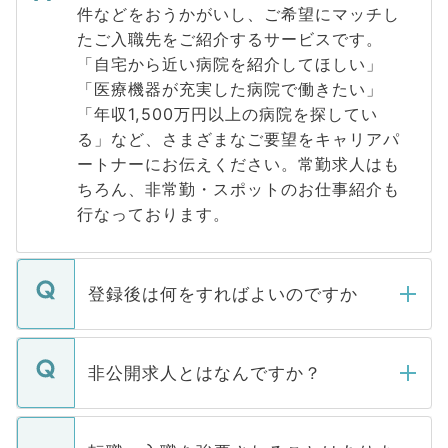
件などをおうかがいし、ご希望にマッチし
たご入職先をご紹介するサービスです。
「自宅から近い病院を紹介してほしい」
「医療機器が充実した病院で働きたい」
「年収1,500万円以上の病院を探してい
る」など、さまざまなご要望をキャリアパ
ートナーにお伝えください。常勤求人はも
ちろん、非常勤・スポットのお仕事紹介も
行なっております。
登録後は何をすればよいのですか
ご登録いただきましたら、弊社担当者がご
登録内容を確認し、その後メールもしくは
非公開求人とはなんですか？
お電話にて次のステップのご案内をいたし
ます。通常、5営業日以内にはご連絡をせて
マイナビDOCTORで取り扱っている求人の
いただきますので、しばらくお待ちくださ
うち約3割は、Webサイトからご覧いただ