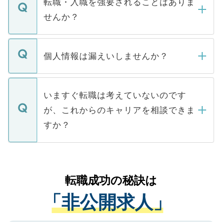
転職・入職を強要されることはありま
い。
けない「非公開求人」です。非公開求人は
せんか？
下記の理由によって、一般には公開してい
ません。
転職・入職を強要することは一切ありませ
ん。また、仮に応募先から内定をいただい
個人情報は漏えいしませんか？
■応募殺到を避けるため 人気のある医療機
たとしても、ご本人が納得しない限り、内
関を公にしてしまうと、応募が殺到する場
定を承諾する必要はありません。内定先へ
個人情報が漏えいすることはありませんの
合があります。 選考を効率よく行うため
の辞退の連絡はキャリアパートナーが行い
で、ご安心ください。当サイトからの登録
いますぐ転職は考えていないのです
に、医療機関が求める条件に合った人材の
ますので、ご安心ください。
などで収集したご登録者様の個人情報は、
が、これからのキャリアを相談できま
みを人材紹介会社に依頼するケースが増え
ご本人のキャリアアップおよび転職活動の
ています。
すか？
支援を目的に使用いたします。お預かりし
ているすべての個人データはご本人の許可
お気軽にご相談ください。先生専任のキャ
なく、医療機関側に開示したり、第三者に
リアパートナーが将来のご希望などをおう
提供することは一切ありません。また弊社
かがいして、現在の医療機関の状況や紹介
転職成功の秘訣は
は、個人情報の取り扱いについての厳密な
経験をまじえながら、適切なアドバイスを
管理基準を満たした事業者のみに付与され
「非公開求人」
させていただきます。すぐにご転職をされ
る、プライバシーマークを取得済みです。
ない方には、長期的なサポートが可能です
ご登録いただいた個人情報は、SSL（デー