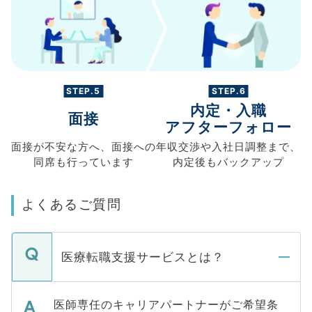
STEP.5
STEP.6
内定・入職
面接
アフターフォロー
面接が不安な方へ、
面接への
年収交渉や
入社日調整まで、
同席も
行っています
内定後もバックアップ
よくあるご質問
医療転職支援サービスとは？
医師専任のキャリアパートナーがご希望条