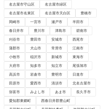
名古屋市守山区
名古屋市緑区
名古屋市名東区
名古屋市天白区
豊橋市
岡崎市
一宮市
瀬戸市
半田市
春日井市
豊川市
津島市
碧南市
刈谷市
豊田市
安城市
西尾市
蒲郡市
犬山市
常滑市
江南市
小牧市
稲沢市
新城市
東海市
大府市
知多市
知立市
尾張旭市
高浜市
岩倉市
豊明市
日進市
田原市
愛西市
清須市
北名古屋市
弥富市
みよし市
あま市
長久手市
愛知郡東郷町
西春日井郡豊山町