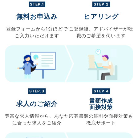
STEP.1
STEP.2
無料お申込み
ヒアリング
登録フォームから
1分ほどで
ご登録後、
アドバイザーが転
ご入力
いただけます
職の
ご希望を伺います
STEP.3
STEP.4
書類作成
求人のご紹介
面接対策
豊富な求人情報から、
あなた
応募書類の
添削や面接対策も
に合った求人を
ご紹介
徹底サポート