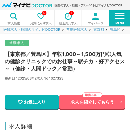
医師の求人・転職・アルバイトはマイナビDOCTOR
0
1
MENU
お気に入り求人
最近見た求人
マイページ
求人検索
医師求人・転職のマイナビDOCTOR
常勤医師求人
東京都
豊島区
【
常勤求人
【東京都／豊島区】年収1,000～1,500万円◎人気
の健診クリニックでのお仕事～駅チカ・好アクセス
～（健診・人間ドック／常勤）
更新日 : 2025/08/12
求人No : 627323
お気に入り
求人を紹介してもらう
求人詳細