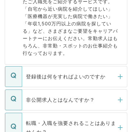
たご入職先をご紹介するサービスです。
「自宅から近い病院を紹介してほしい」
「医療機器が充実した病院で働きたい」
「年収1,500万円以上の病院を探してい
る」など、さまざまなご要望をキャリアパ
ートナーにお伝えください。常勤求人はも
ちろん、非常勤・スポットのお仕事紹介も
行なっております。
登録後は何をすればよいのですか
ご登録いただきましたら、弊社担当者がご
登録内容を確認し、その後メールもしくは
非公開求人とはなんですか？
お電話にて次のステップのご案内をいたし
ます。通常、5営業日以内にはご連絡をせて
マイナビDOCTORで取り扱っている求人の
いただきますので、しばらくお待ちくださ
うち約3割は、Webサイトからご覧いただ
転職・入職を強要されることはありま
い。
けない「非公開求人」です。非公開求人は
せんか？