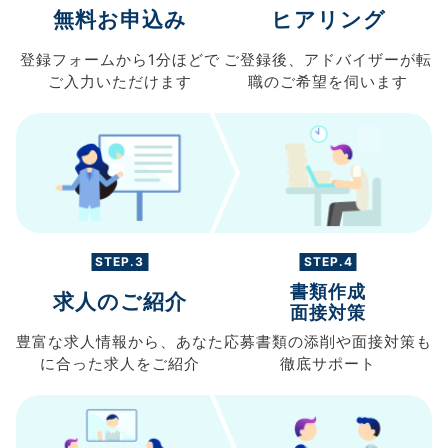
無料お申込み
ヒアリング
登録フォームから
1分ほどで
ご登録後、
アドバイザーが転
ご入力
いただけます
職の
ご希望を伺います
STEP.3
STEP.4
書類作成
求人のご紹介
面接対策
豊富な求人情報から、
あなた
応募書類の
添削や面接対策も
に合った求人を
ご紹介
徹底サポート