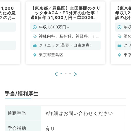
,200
【東京都／豊島区】全国展開のクリ
【東京都
のため急
ニック◆AGA・ED外来のお仕事！
年収1,
クのお
週5日年収1,800万円～◎2026年
診のお
／常勤）
11月～ご勤務可能な方◎（科目不
ニック
問／常勤）
康・人
年収1,800万円～
年収
器外科
神経内科、精神科、神経科、アレ
消
ルギー科、リウマチ科、小児科、
人
クリニック(美容・自由診療）
ク
整形外科、形成外科、美容外科、
東京都豊島区
東
脳神経外科、呼吸器外科、心臓血
管外科、小児外科、皮膚科、泌尿
器科、産婦人科、産科、婦人科、
<
>
眼科、耳鼻咽喉科、気管食道科、
放射線科、リハビリテーション
科、麻酔科、ペインクリニック、
手当/福利厚生
人工透析科、緩和ケア科、一般内
科、循環器内科、呼吸器内科、消
化器内科、内分泌・代謝内科、腎
※詳細はお問い合わせください
通勤手当
臓内科、老年内科、血液内科、外
科系全般、一般外科、消化器外
有り
学会補助
科、乳腺外科、総合診療科、美容