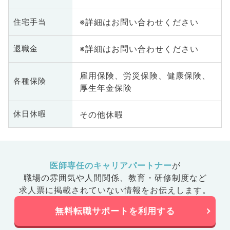
皮膚科、健診・人間ドック、救急
※詳細はお問い合わせください
住宅手当
科・ＩＣＵ、病理科、基礎医学
系、膠原病科、スポーツ整形外
科、大腸・肛門外科、産業医、脊
※詳細はお問い合わせください
退職金
髄・脊椎外科、科目不問
雇用保険、労災保険、健康保険、
各種保険
厚生年金保険
その他休暇
休日休暇
医師専任のキャリアパートナー
が
職場の雰囲気や人間関係、
教育・研修制度など
求人票に掲載されていない情報をお伝えします。
無料転職サポートを利用する