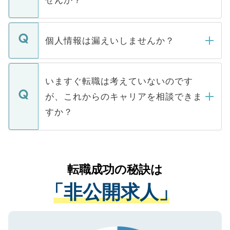
下記の理由によって、一般には公開してい
ません。
転職・入職を強要することは一切ありませ
ん。また、仮に応募先から内定をいただい
個人情報は漏えいしませんか？
■応募殺到を避けるため 人気のある医療機
たとしても、ご本人が納得しない限り、内
関を公にしてしまうと、応募が殺到する場
定を承諾する必要はありません。内定先へ
個人情報が漏えいすることはありませんの
合があります。 選考を効率よく行うため
の辞退の連絡はキャリアパートナーが行い
で、ご安心ください。当サイトからの登録
いますぐ転職は考えていないのです
に、医療機関が求める条件に合った人材の
ますので、ご安心ください。
などで収集したご登録者様の個人情報は、
が、これからのキャリアを相談できま
みを人材紹介会社に依頼するケースが増え
ご本人のキャリアアップおよび転職活動の
ています。
すか？
支援を目的に使用いたします。お預かりし
ているすべての個人データはご本人の許可
お気軽にご相談ください。先生専任のキャ
なく、医療機関側に開示したり、第三者に
リアパートナーが将来のご希望などをおう
提供することは一切ありません。また弊社
かがいして、現在の医療機関の状況や紹介
転職成功の秘訣は
は、個人情報の取り扱いについての厳密な
経験をまじえながら、適切なアドバイスを
管理基準を満たした事業者のみに付与され
「非公開求人」
させていただきます。すぐにご転職をされ
る、プライバシーマークを取得済みです。
ない方には、長期的なサポートが可能です
ご登録いただいた個人情報は、SSL（デー
ので、まずはご登録ください。
タ暗号化）によって保護されていますの