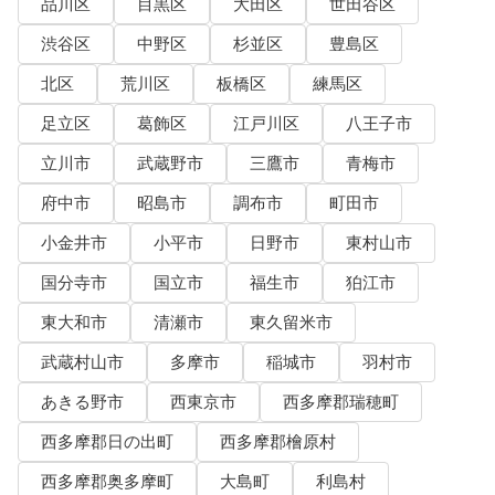
品川区
目黒区
大田区
世田谷区
渋谷区
中野区
杉並区
豊島区
北区
荒川区
板橋区
練馬区
足立区
葛飾区
江戸川区
八王子市
立川市
武蔵野市
三鷹市
青梅市
府中市
昭島市
調布市
町田市
小金井市
小平市
日野市
東村山市
国分寺市
国立市
福生市
狛江市
東大和市
清瀬市
東久留米市
武蔵村山市
多摩市
稲城市
羽村市
あきる野市
西東京市
西多摩郡瑞穂町
西多摩郡日の出町
西多摩郡檜原村
西多摩郡奥多摩町
大島町
利島村