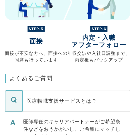
STEP.5
STEP.6
内定・入職
面接
アフターフォロー
面接が不安な方へ、
面接への
年収交渉や
入社日調整まで、
同席も
行っています
内定後もバックアップ
よくあるご質問
医療転職支援サービスとは？
医師専任のキャリアパートナーがご希望条
件などをおうかがいし、ご希望にマッチし