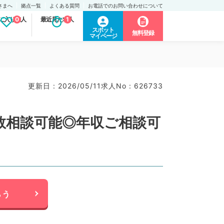
さまへ
拠点一覧
よくある質問
お電話でのお問い合わせについて
に入り求人
0
最近見た求人
1
スポット
無料登録
マイページ
更新日 : 2026/05/11
求人No : 626733
回数相談可能◎年収ご相談可
らう