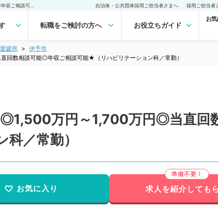
【愛媛県／伊予市】週5日◎1,500万円～1,700万円◎当直回数相談可能◎年収ご相談可能★（リハビリテーション科／常勤）の転職・求人｜医師の求人・転職・アルバイトは【マイナビDOCTOR】
自治体・公共団体採用ご担当者さまへ
採用ご担当者
お気
す
転職をご検討の方へ
お役立ちガイド
愛媛県
伊予市
万円◎当直回数相談可能◎年収ご相談可能★（リハビリテーション科／常勤）
1,500万円～1,700万円◎当直
ン科／常勤）
お気に入り
求人を紹介しても