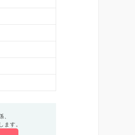
係、
します。