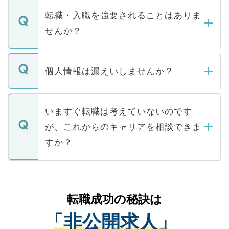
いただきますので、しばらくお待ちくださ
うち約3割は、Webサイトからご覧いただ
転職・入職を強要されることはありま
い。
けない「非公開求人」です。非公開求人は
せんか？
下記の理由によって、一般には公開してい
ません。
転職・入職を強要することは一切ありませ
ん。また、仮に応募先から内定をいただい
個人情報は漏えいしませんか？
■応募殺到を避けるため 人気のある医療機
たとしても、ご本人が納得しない限り、内
関を公にしてしまうと、応募が殺到する場
定を承諾する必要はありません。内定先へ
個人情報が漏えいすることはありませんの
合があります。 選考を効率よく行うため
の辞退の連絡はキャリアパートナーが行い
で、ご安心ください。当サイトからの登録
いますぐ転職は考えていないのです
に、医療機関が求める条件に合った人材の
ますので、ご安心ください。
などで収集したご登録者様の個人情報は、
が、これからのキャリアを相談できま
みを人材紹介会社に依頼するケースが増え
ご本人のキャリアアップおよび転職活動の
ています。
すか？
支援を目的に使用いたします。お預かりし
ているすべての個人データはご本人の許可
お気軽にご相談ください。先生専任のキャ
なく、医療機関側に開示したり、第三者に
リアパートナーが将来のご希望などをおう
提供することは一切ありません。また弊社
かがいして、現在の医療機関の状況や紹介
転職成功の秘訣は
は、個人情報の取り扱いについての厳密な
経験をまじえながら、適切なアドバイスを
管理基準を満たした事業者のみに付与され
「非公開求人」
させていただきます。すぐにご転職をされ
る、プライバシーマークを取得済みです。