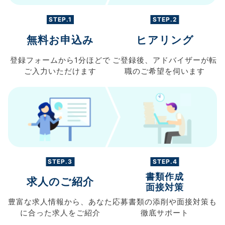
STEP.1
STEP.2
無料お申込み
ヒアリング
登録フォームから
1分ほどで
ご登録後、
アドバイザーが転
ご入力
いただけます
職の
ご希望を伺います
STEP.3
STEP.4
書類作成
求人のご紹介
面接対策
豊富な求人情報から、
あなた
応募書類の
添削や面接対策も
に合った求人を
ご紹介
徹底サポート