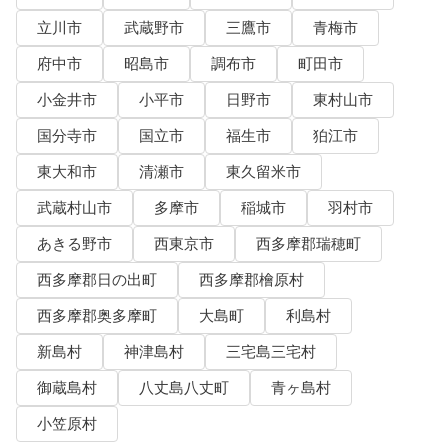
立川市
武蔵野市
三鷹市
青梅市
府中市
昭島市
調布市
町田市
小金井市
小平市
日野市
東村山市
国分寺市
国立市
福生市
狛江市
東大和市
清瀬市
東久留米市
武蔵村山市
多摩市
稲城市
羽村市
あきる野市
西東京市
西多摩郡瑞穂町
西多摩郡日の出町
西多摩郡檜原村
西多摩郡奥多摩町
大島町
利島村
新島村
神津島村
三宅島三宅村
御蔵島村
八丈島八丈町
青ヶ島村
小笠原村