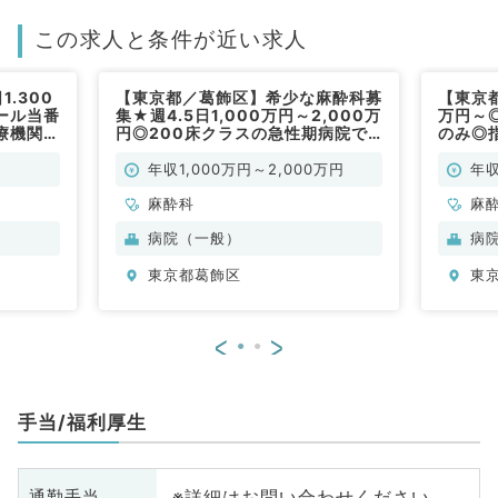
この求人と条件が近い求人
.300
【東京都／葛飾区】希少な麻酔科募
【東京都
ール当番
集★週4.5日1,000万円～2,000万
万円～
療機関～
円◎200床クラスの急性期病院で
のみ◎
法人グル
のご勤務・人気エリア＋駅チカで通
循環器
）
勤便利！（麻酔科／常勤）
ープ病
年収1,000万円～2,000万円
年収
麻酔科
麻
病院（一般）
病
東京都葛飾区
東
<
>
手当/福利厚生
※詳細はお問い合わせください
通勤手当