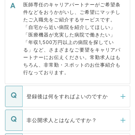
医師専任のキャリアパートナーがご希望条
件などをおうかがいし、ご希望にマッチし
たご入職先をご紹介するサービスです。
「自宅から近い病院を紹介してほしい」
「医療機器が充実した病院で働きたい」
「年収1,500万円以上の病院を探してい
る」など、さまざまなご要望をキャリアパ
ートナーにお伝えください。常勤求人はも
ちろん、非常勤・スポットのお仕事紹介も
行なっております。
登録後は何をすればよいのですか
ご登録いただきましたら、弊社担当者がご
登録内容を確認し、その後メールもしくは
非公開求人とはなんですか？
お電話にて次のステップのご案内をいたし
ます。通常、5営業日以内にはご連絡をせて
マイナビDOCTORで取り扱っている求人の