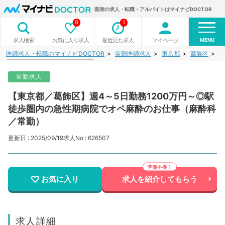
医師の求人・転職・アルバイトはマイナビDOCTOR
0
1
MENU
お気に入り求人
最近見た求人
マイページ
求人検索
医師求人・転職のマイナビDOCTOR
常勤医師求人
東京都
葛飾区
【
常勤求人
【東京都／葛飾区】週4～5日勤務1200万円～◎駅
徒歩圏内の急性期病院でオペ麻酔のお仕事（麻酔科
／常勤）
更新日 : 2025/09/19
求人No : 626507
お気に入り
求人を紹介してもらう
求人詳細