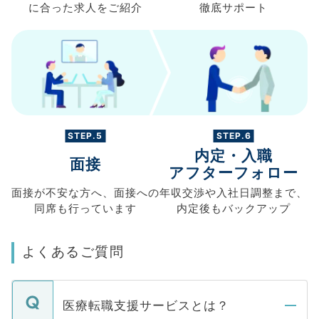
に合った求人を
ご紹介
徹底サポート
STEP.5
STEP.6
内定・入職
面接
アフターフォロー
面接が不安な方へ、
面接への
年収交渉や
入社日調整まで、
同席も
行っています
内定後もバックアップ
よくあるご質問
医療転職支援サービスとは？