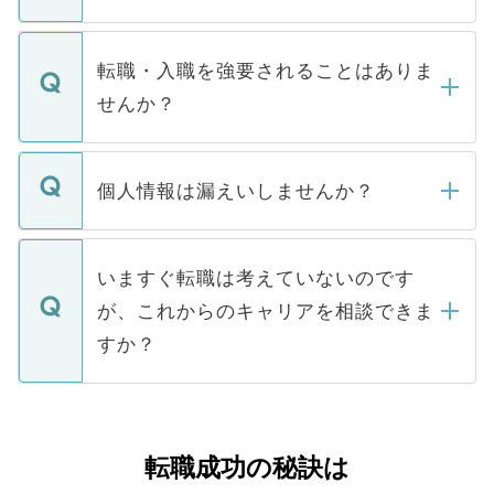
お電話にて次のステップのご案内をいたし
ます。通常、5営業日以内にはご連絡をせて
マイナビDOCTORで取り扱っている求人の
いただきますので、しばらくお待ちくださ
うち約3割は、Webサイトからご覧いただ
転職・入職を強要されることはありま
い。
けない「非公開求人」です。非公開求人は
せんか？
下記の理由によって、一般には公開してい
ません。
転職・入職を強要することは一切ありませ
ん。また、仮に応募先から内定をいただい
個人情報は漏えいしませんか？
■応募殺到を避けるため 人気のある医療機
たとしても、ご本人が納得しない限り、内
関を公にしてしまうと、応募が殺到する場
定を承諾する必要はありません。内定先へ
個人情報が漏えいすることはありませんの
合があります。 選考を効率よく行うため
の辞退の連絡はキャリアパートナーが行い
で、ご安心ください。当サイトからの登録
いますぐ転職は考えていないのです
に、医療機関が求める条件に合った人材の
ますので、ご安心ください。
などで収集したご登録者様の個人情報は、
が、これからのキャリアを相談できま
みを人材紹介会社に依頼するケースが増え
ご本人のキャリアアップおよび転職活動の
ています。
すか？
支援を目的に使用いたします。お預かりし
ているすべての個人データはご本人の許可
お気軽にご相談ください。先生専任のキャ
なく、医療機関側に開示したり、第三者に
リアパートナーが将来のご希望などをおう
提供することは一切ありません。また弊社
かがいして、現在の医療機関の状況や紹介
転職成功の秘訣は
は、個人情報の取り扱いについての厳密な
経験をまじえながら、適切なアドバイスを
管理基準を満たした事業者のみに付与され