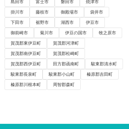
島田市
富士市
磐田市
焼津市
掛川市
藤枝市
御殿場市
袋井市
下田市
裾野市
湖西市
伊豆市
御前崎市
菊川市
伊豆の国市
牧之原市
賀茂郡東伊豆町
賀茂郡河津町
賀茂郡南伊豆町
賀茂郡松崎町
賀茂郡西伊豆町
田方郡函南町
駿東郡清水町
駿東郡長泉町
駿東郡小山町
榛原郡吉田町
榛原郡川根本町
周智郡森町