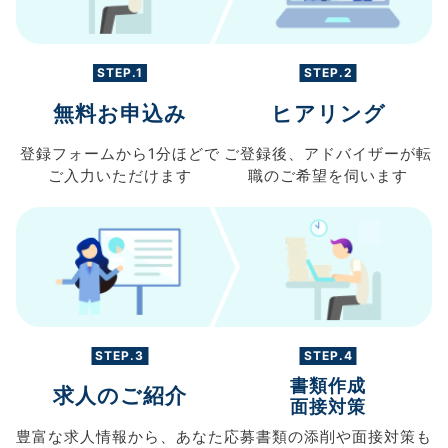
STEP.1
STEP.2
無料お申込み
ヒアリング
登録フォームから
1分ほどで
ご登録後、
アドバイザーが転
ご入力
いただけます
職の
ご希望を伺います
STEP.3
STEP.4
書類作成
求人のご紹介
面接対策
豊富な求人情報から、
あなた
応募書類の
添削や面接対策も