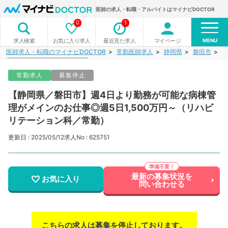
医師の求人・転職・アルバイトはマイナビDOCTOR
0
1
MENU
お気に入り求人
最近見た求人
マイページ
求人検索
医師求人・転職のマイナビDOCTOR
常勤医師求人
静岡県
磐田市
【
常勤求人
募集停止
【静岡県／磐田市】週4日より勤務が可能な病棟管
理がメインのお仕事◎週5日1,500万円～（リハビ
リテーション科／常勤）
更新日 : 2025/05/12
求人No : 625751
最新の募集状況を
お気に入り
問い合わせる
こちらの求人は募集を停止しております。