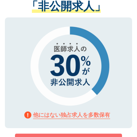
「非公開求人」
させていただきます。すぐにご転職をされ
る、プライバシーマークを取得済みです。
ない方には、長期的なサポートが可能です
ご登録いただいた個人情報は、SSL（デー
ので、まずはご登録ください。
タ暗号化）によって保護されていますの
で、機密保持に関してもご安心ください。
他にはない独占求人を多数保有