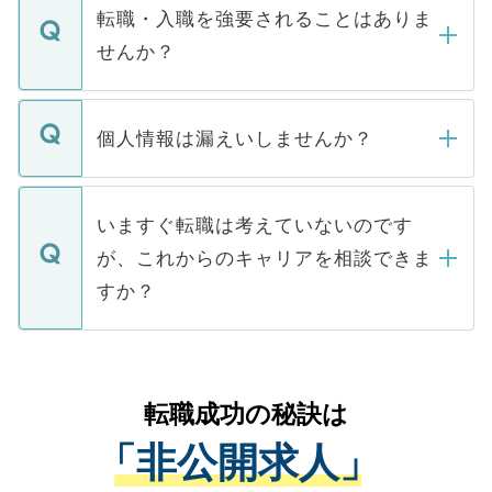
いただきますので、しばらくお待ちくださ
うち約3割は、Webサイトからご覧いただ
転職・入職を強要されることはありま
い。
けない「非公開求人」です。非公開求人は
せんか？
下記の理由によって、一般には公開してい
ません。
転職・入職を強要することは一切ありませ
ん。また、仮に応募先から内定をいただい
個人情報は漏えいしませんか？
■応募殺到を避けるため 人気のある医療機
たとしても、ご本人が納得しない限り、内
関を公にしてしまうと、応募が殺到する場
定を承諾する必要はありません。内定先へ
個人情報が漏えいすることはありませんの
合があります。 選考を効率よく行うため
の辞退の連絡はキャリアパートナーが行い
で、ご安心ください。当サイトからの登録
いますぐ転職は考えていないのです
に、医療機関が求める条件に合った人材の
ますので、ご安心ください。
などで収集したご登録者様の個人情報は、
が、これからのキャリアを相談できま
みを人材紹介会社に依頼するケースが増え
ご本人のキャリアアップおよび転職活動の
ています。
すか？
支援を目的に使用いたします。お預かりし
ているすべての個人データはご本人の許可
お気軽にご相談ください。先生専任のキャ
なく、医療機関側に開示したり、第三者に
リアパートナーが将来のご希望などをおう
提供することは一切ありません。また弊社
かがいして、現在の医療機関の状況や紹介
転職成功の秘訣は
は、個人情報の取り扱いについての厳密な
経験をまじえながら、適切なアドバイスを
管理基準を満たした事業者のみに付与され
「非公開求人」
させていただきます。すぐにご転職をされ
る、プライバシーマークを取得済みです。
ない方には、長期的なサポートが可能です