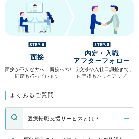
STEP.5
STEP.6
内定・入職
面接
アフターフォロー
面接が不安な方へ、
面接への
年収交渉や
入社日調整まで、
同席も
行っています
内定後もバックアップ
よくあるご質問
医療転職支援サービスとは？