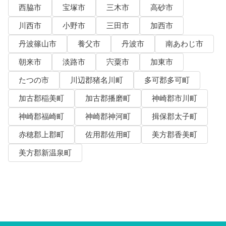
西脇市
宝塚市
三木市
高砂市
川西市
小野市
三田市
加西市
丹波篠山市
養父市
丹波市
南あわじ市
朝来市
淡路市
宍粟市
加東市
たつの市
川辺郡猪名川町
多可郡多可町
加古郡稲美町
加古郡播磨町
神崎郡市川町
神崎郡福崎町
神崎郡神河町
揖保郡太子町
赤穂郡上郡町
佐用郡佐用町
美方郡香美町
美方郡新温泉町