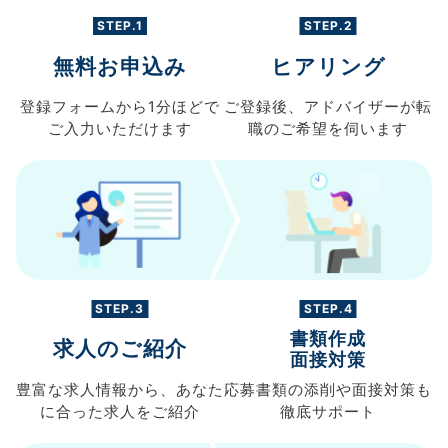
STEP.1
STEP.2
無料お申込み
ヒアリング
登録フォームから
1分ほどで
ご登録後、
アドバイザーが転
ご入力
いただけます
職の
ご希望を伺います
STEP.3
STEP.4
書類作成
求人のご紹介
面接対策
豊富な求人情報から、
あなた
応募書類の
添削や面接対策も
に合った求人を
ご紹介
徹底サポート