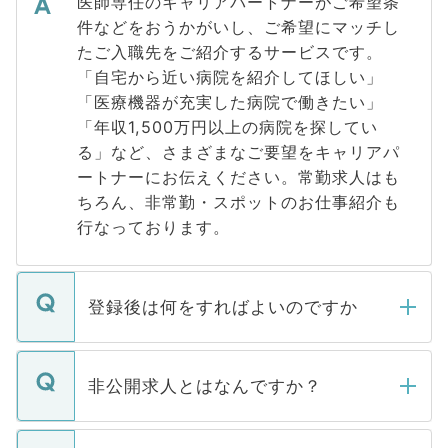
医師専任のキャリアパートナーがご希望条
件などをおうかがいし、ご希望にマッチし
たご入職先をご紹介するサービスです。
「自宅から近い病院を紹介してほしい」
「医療機器が充実した病院で働きたい」
「年収1,500万円以上の病院を探してい
る」など、さまざまなご要望をキャリアパ
ートナーにお伝えください。常勤求人はも
ちろん、非常勤・スポットのお仕事紹介も
行なっております。
登録後は何をすればよいのですか
ご登録いただきましたら、弊社担当者がご
登録内容を確認し、その後メールもしくは
非公開求人とはなんですか？
お電話にて次のステップのご案内をいたし
ます。通常、5営業日以内にはご連絡をせて
マイナビDOCTORで取り扱っている求人の