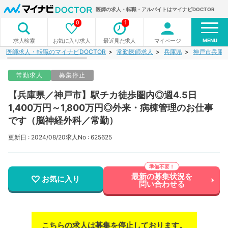
医師の求人・転職・アルバイトはマイナビDOCTOR
0
1
MENU
お気に入り求人
最近見た求人
マイページ
求人検索
医師求人・転職のマイナビDOCTOR
常勤医師求人
兵庫県
神戸市兵庫
常勤求人
募集停止
【兵庫県／神戸市】駅チカ徒歩圏内◎週4.5日
1,400万円～1,800万円◎外来・病棟管理のお仕事
です（脳神経外科／常勤）
更新日 : 2024/08/20
求人No : 625625
最新の募集状況を
お気に入り
問い合わせる
こちらの求人は募集を停止しております。