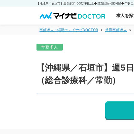
求人を探
医師求人・転職のマイナビDOCTOR
常勤医師求人
常勤求人
【沖縄県／石垣市】週5日
（総合診療科／常勤）