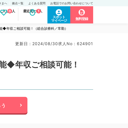
さまへ
拠点一覧
よくある質問
お電話でのお問い合わせについて
に入り求人
0
最近見た求人
1
スポット
無料登録
マイページ
可能◆年収ご相談可能！（総合診療科／常勤）
更新日 : 2024/08/30
求人No : 624901
可能◆年収ご相談可能！
らう