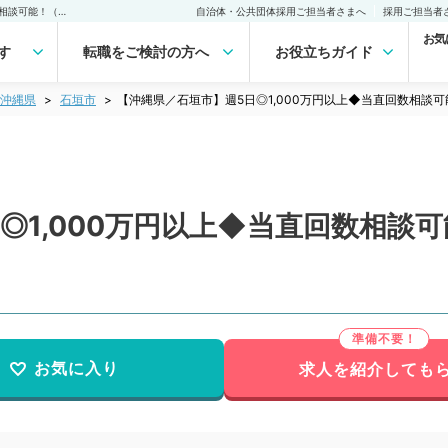
【沖縄県／石垣市】週5日◎1,000万円以上◆当直回数相談可能◆年収ご相談可能！（総合診療科／常勤）の転職・求人｜医師の求人・転職・アルバイトは【マイナビDOCTOR】
自治体・公共団体採用ご担当者さまへ
採用ご担当者
お気
す
転職をご検討の方へ
お役立ちガイド
沖縄県
石垣市
【沖縄県／石垣市】週5日◎1,000万円以上◆当直回数相談
◎1,000万円以上◆当直回数相談
お気に入り
求人を紹介しても