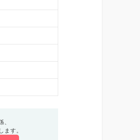
係、
します。