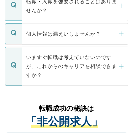
うち約3割は、Webサイトからご覧いただ
転職・入職を強要されることはありま
い。
けない「非公開求人」です。非公開求人は
せんか？
下記の理由によって、一般には公開してい
ません。
転職・入職を強要することは一切ありませ
ん。また、仮に応募先から内定をいただい
個人情報は漏えいしませんか？
■応募殺到を避けるため 人気のある医療機
たとしても、ご本人が納得しない限り、内
関を公にしてしまうと、応募が殺到する場
定を承諾する必要はありません。内定先へ
個人情報が漏えいすることはありませんの
合があります。 選考を効率よく行うため
の辞退の連絡はキャリアパートナーが行い
で、ご安心ください。当サイトからの登録
いますぐ転職は考えていないのです
に、医療機関が求める条件に合った人材の
ますので、ご安心ください。
などで収集したご登録者様の個人情報は、
が、これからのキャリアを相談できま
みを人材紹介会社に依頼するケースが増え
ご本人のキャリアアップおよび転職活動の
ています。
すか？
支援を目的に使用いたします。お預かりし
ているすべての個人データはご本人の許可
お気軽にご相談ください。先生専任のキャ
なく、医療機関側に開示したり、第三者に
リアパートナーが将来のご希望などをおう
提供することは一切ありません。また弊社
かがいして、現在の医療機関の状況や紹介
転職成功の秘訣は
は、個人情報の取り扱いについての厳密な
経験をまじえながら、適切なアドバイスを
管理基準を満たした事業者のみに付与され
「非公開求人」
させていただきます。すぐにご転職をされ
る、プライバシーマークを取得済みです。
ない方には、長期的なサポートが可能です
ご登録いただいた個人情報は、SSL（デー