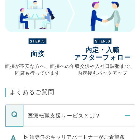
STEP.5
STEP.6
内定・入職
面接
アフターフォロー
面接が不安な方へ、
面接への
年収交渉や
入社日調整まで、
同席も
行っています
内定後もバックアップ
よくあるご質問
医療転職支援サービスとは？
医師専任のキャリアパートナーがご希望条