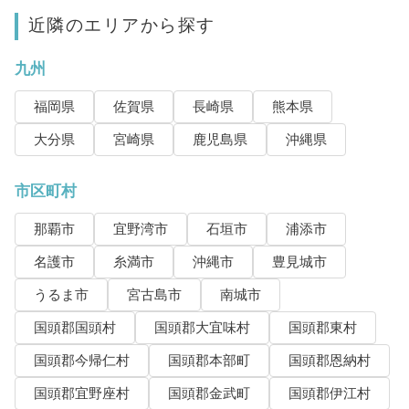
近隣のエリアから探す
九州
福岡県
佐賀県
長崎県
熊本県
大分県
宮崎県
鹿児島県
沖縄県
市区町村
那覇市
宜野湾市
石垣市
浦添市
名護市
糸満市
沖縄市
豊見城市
うるま市
宮古島市
南城市
国頭郡国頭村
国頭郡大宜味村
国頭郡東村
国頭郡今帰仁村
国頭郡本部町
国頭郡恩納村
国頭郡宜野座村
国頭郡金武町
国頭郡伊江村