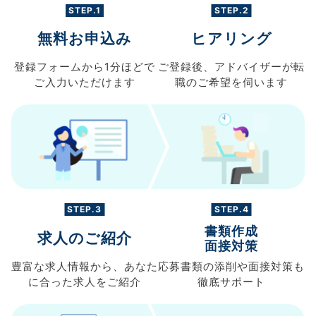
STEP.1
STEP.2
無料お申込み
ヒアリング
登録フォームから
1分ほどで
ご登録後、
アドバイザーが転
ご入力
いただけます
職の
ご希望を伺います
STEP.3
STEP.4
書類作成
求人のご紹介
面接対策
豊富な求人情報から、
あなた
応募書類の
添削や面接対策も
に合った求人を
ご紹介
徹底サポート