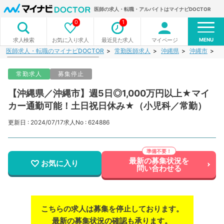
医師の求人・転職・アルバイトはマイナビDOCTOR
0
1
MENU
お気に入り求人
最近見た求人
マイページ
求人検索
医師求人・転職のマイナビDOCTOR
常勤医師求人
沖縄県
沖縄市
【
常勤求人
募集停止
【沖縄県／沖縄市】週5日◎1,000万円以上★マイ
カー通勤可能！土日祝日休み★（小児科／常勤）
更新日 : 2024/07/17
求人No : 624886
最新の募集状況を
お気に入り
問い合わせる
こちらの求人は募集を停止しております。
最新の募集状況の確認も承ります。