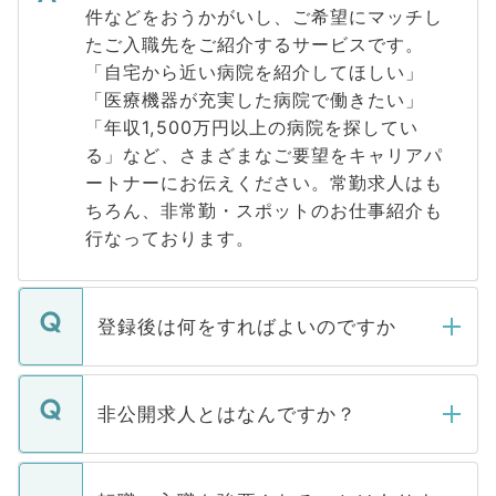
件などをおうかがいし、ご希望にマッチし
たご入職先をご紹介するサービスです。
「自宅から近い病院を紹介してほしい」
「医療機器が充実した病院で働きたい」
「年収1,500万円以上の病院を探してい
る」など、さまざまなご要望をキャリアパ
ートナーにお伝えください。常勤求人はも
ちろん、非常勤・スポットのお仕事紹介も
行なっております。
登録後は何をすればよいのですか
ご登録いただきましたら、弊社担当者がご
登録内容を確認し、その後メールもしくは
非公開求人とはなんですか？
お電話にて次のステップのご案内をいたし
ます。通常、5営業日以内にはご連絡をせて
マイナビDOCTORで取り扱っている求人の
いただきますので、しばらくお待ちくださ