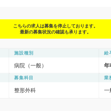
こちらの求人は募集を停止しております。
最新の募集状況の確認も承ります。
施設種別
給
病院（一般）
年
募集科目
業
整形外科
一
応