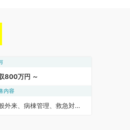
与
収800万円 ～
務内容
般外来、病棟管理、救急対
、オペ