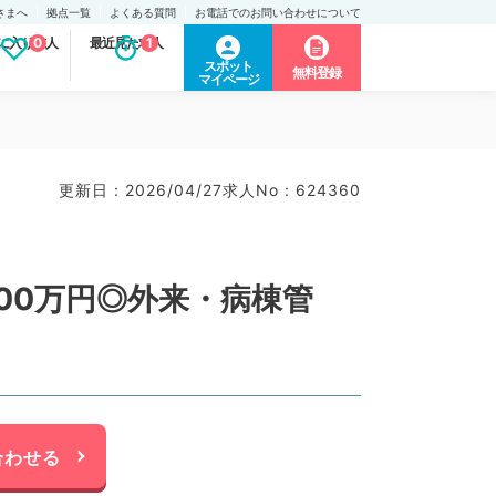
さまへ
拠点一覧
よくある質問
お電話でのお問い合わせについて
に入り求人
0
最近見た求人
1
スポット
無料登録
マイページ
更新日 : 2026/04/27
求人No : 624360
00万円◎外来・病棟管
合わせる