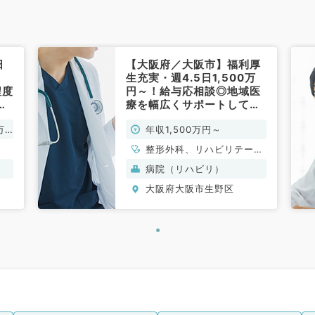
日
【大阪府／大阪市】福利厚
生充実・週4.5日1,500万
程度
円～！給与応相談◎地域医
し
療を幅広くサポートしてい
い
る病院での病棟管理のお仕
万
年収1,500万円～
）
事（科目不問／常勤）
整形外科、リハビリテーシ
ョン科、一般内科
病院（リハビリ）
大阪府大阪市生野区