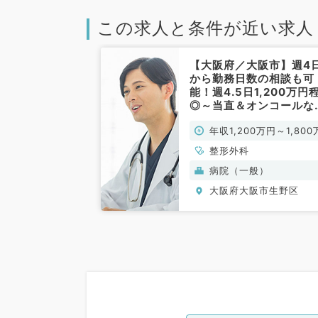
この求人と条件が近い求人
【大阪府／大阪市】週4
から勤務日数の相談も可
能！週4.5日1,200万円
◎～当直＆オンコールな
でゆとりを持って働きた
年収1,200万円～1,800
方へ～（整形外科／常勤
円
整形外科
病院（一般）
大阪府大阪市生野区