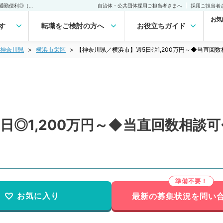
【神奈川県／横浜市】週5日◎1,200万円～◆当直回数相談可◆駅チカで通勤便利◎（放射線科／常勤）の転職・求人｜医師の求人・転職・アルバイトは【マイナビDOCTOR】
自治体・公共団体採用ご担当者さまへ
採用ご担当者
お気
す
転職をご検討の方へ
お役立ちガイド
神奈川県
横浜市栄区
【神奈川県／横浜市】週5日◎1,200万円～◆当直
日◎1,200万円～◆当直回数相談
お気に入り
最新の募集状況を問い