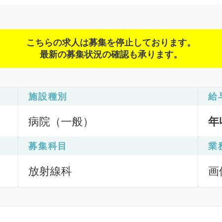
こちらの求人は募集を停止しております。
最新の募集状況の確認も承ります。
施設種別
給
病院（一般）
年
募集科目
業
放射線科
画
断