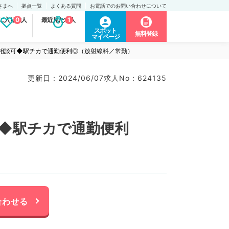
さまへ
拠点一覧
よくある質問
お電話でのお問い合わせについて
に入り求人
0
最近見た求人
1
スポット
無料登録
マイページ
回数相談可◆駅チカで通勤便利◎（放射線科／常勤）
更新日 : 2024/06/07
求人No : 624135
可◆駅チカで通勤便利
合わせる