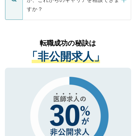
みを人材紹介会社に依頼するケースが増え
ご本人のキャリアアップおよび転職活動の
ています。
すか？
支援を目的に使用いたします。お預かりし
ているすべての個人データはご本人の許可
お気軽にご相談ください。先生専任のキャ
なく、医療機関側に開示したり、第三者に
リアパートナーが将来のご希望などをおう
提供することは一切ありません。また弊社
かがいして、現在の医療機関の状況や紹介
転職成功の秘訣は
は、個人情報の取り扱いについての厳密な
経験をまじえながら、適切なアドバイスを
管理基準を満たした事業者のみに付与され
「非公開求人」
させていただきます。すぐにご転職をされ
る、プライバシーマークを取得済みです。
ない方には、長期的なサポートが可能です
ご登録いただいた個人情報は、SSL（デー
ので、まずはご登録ください。
タ暗号化）によって保護されていますの
で、機密保持に関してもご安心ください。