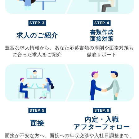
STEP.3
STEP.4
書類作成
求人のご紹介
面接対策
豊富な求人情報から、
あなた
応募書類の
添削や面接対策も
に合った求人を
ご紹介
徹底サポート
STEP.5
STEP.6
内定・入職
面接
アフターフォロー
面接が不安な方へ、
面接への
年収交渉や
入社日調整まで、