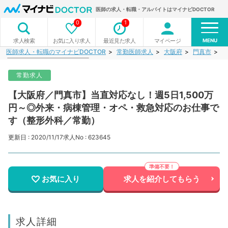
医師の求人・転職・アルバイトはマイナビDOCTOR
0
1
MENU
お気に入り求人
最近見た求人
マイページ
求人検索
医師求人・転職のマイナビDOCTOR
常勤医師求人
大阪府
門真市
【
常勤求人
【大阪府／門真市】当直対応なし！週5日1,500万
円～◎外来・病棟管理・オペ・救急対応のお仕事で
す（整形外科／常勤）
更新日 : 2020/11/17
求人No : 623645
お気に入り
求人を紹介してもらう
求人詳細