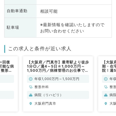
相談可能
自動車通勤
※最新情報を確認いたしますので
駐車場
お問い合わせください
この求人と条件が近い求人
〜回復
【大阪府／門真市】最寄駅より徒歩
【大阪
可能な病
1分◎／週4～5日☆1,000万円～
期・在
（整形外
1,500万円／病棟管理のお仕事です
院！週5
（整形外科／常勤）
科／常
年収1,000万円～1,500万円
年収
整形外科
整
病院（リハビリ）
病
大阪府門真市
大