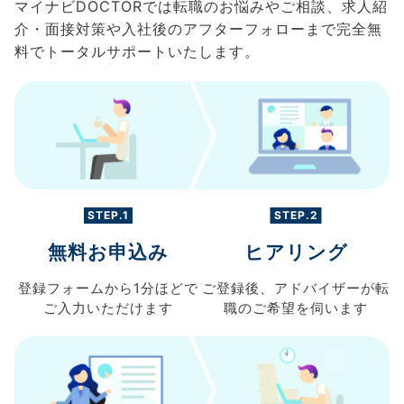
マイナビDOCTORでは転職のお悩みやご相談、求人紹
介・面接対策や入社後のアフターフォローまで完全無
料でトータルサポートいたします。
STEP.1
STEP.2
無料お申込み
ヒアリング
登録フォームから
1分ほどで
ご登録後、
アドバイザーが転
ご入力
いただけます
職の
ご希望を伺います