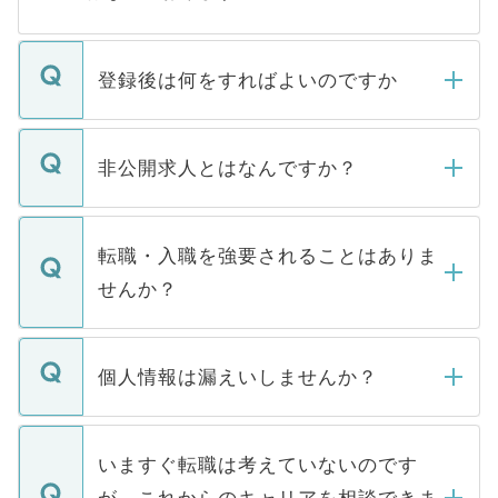
登録後は何をすればよいのですか
ご登録いただきましたら、弊社担当者がご
登録内容を確認し、その後メールもしくは
非公開求人とはなんですか？
お電話にて次のステップのご案内をいたし
ます。通常、5営業日以内にはご連絡をせて
マイナビDOCTORで取り扱っている求人の
いただきますので、しばらくお待ちくださ
うち約3割は、Webサイトからご覧いただ
転職・入職を強要されることはありま
い。
けない「非公開求人」です。非公開求人は
せんか？
下記の理由によって、一般には公開してい
ません。
転職・入職を強要することは一切ありませ
ん。また、仮に応募先から内定をいただい
個人情報は漏えいしませんか？
■応募殺到を避けるため 人気のある医療機
たとしても、ご本人が納得しない限り、内
関を公にしてしまうと、応募が殺到する場
定を承諾する必要はありません。内定先へ
個人情報が漏えいすることはありませんの
合があります。 選考を効率よく行うため
の辞退の連絡はキャリアパートナーが行い
で、ご安心ください。当サイトからの登録
いますぐ転職は考えていないのです
に、医療機関が求める条件に合った人材の
ますので、ご安心ください。
などで収集したご登録者様の個人情報は、
が、これからのキャリアを相談できま