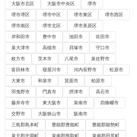
大阪市北区
大阪市中央区
堺市
堺市堺区
堺市中区
堺市東区
堺市西区
堺市南区
堺市北区
堺市美原区
岸和田市
豊中市
池田市
吹田市
泉大津市
高槻市
貝塚市
守口市
枚方市
茨木市
八尾市
泉佐野市
富田林市
寝屋川市
河内長野市
松原市
大東市
和泉市
箕面市
柏原市
羽曳野市
門真市
摂津市
高石市
藤井寺市
東大阪市
泉南市
四條畷市
交野市
大阪狭山市
阪南市
三島郡島本町
豊能郡豊能町
豊能郡能勢町
泉北郡忠岡町
泉南郡熊取町
泉南郡田尻町