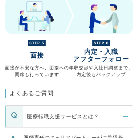
STEP.5
STEP.6
内定・入職
面接
アフターフォロー
面接が不安な方へ、
面接への
年収交渉や
入社日調整まで、
同席も
行っています
内定後もバックアップ
よくあるご質問
医療転職支援サービスとは？
医師専任のキャリアパートナーがご希望条