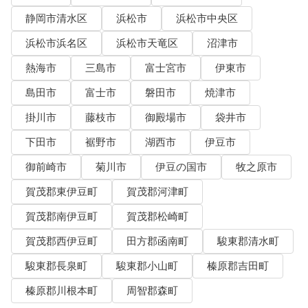
静岡市清水区
浜松市
浜松市中央区
浜松市浜名区
浜松市天竜区
沼津市
熱海市
三島市
富士宮市
伊東市
島田市
富士市
磐田市
焼津市
掛川市
藤枝市
御殿場市
袋井市
下田市
裾野市
湖西市
伊豆市
御前崎市
菊川市
伊豆の国市
牧之原市
賀茂郡東伊豆町
賀茂郡河津町
賀茂郡南伊豆町
賀茂郡松崎町
賀茂郡西伊豆町
田方郡函南町
駿東郡清水町
駿東郡長泉町
駿東郡小山町
榛原郡吉田町
榛原郡川根本町
周智郡森町