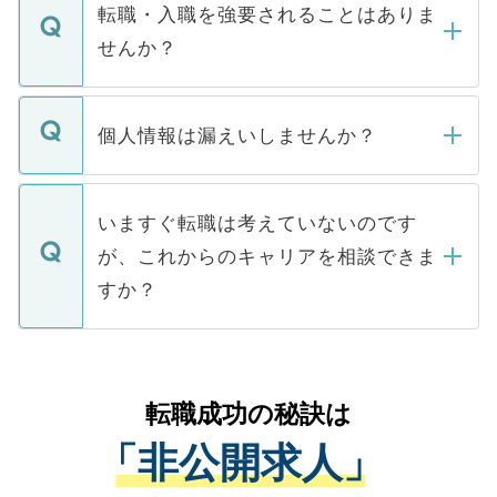
いただきますので、しばらくお待ちくださ
うち約3割は、Webサイトからご覧いただ
転職・入職を強要されることはありま
い。
けない「非公開求人」です。非公開求人は
せんか？
下記の理由によって、一般には公開してい
ません。
転職・入職を強要することは一切ありませ
ん。また、仮に応募先から内定をいただい
個人情報は漏えいしませんか？
■応募殺到を避けるため 人気のある医療機
たとしても、ご本人が納得しない限り、内
関を公にしてしまうと、応募が殺到する場
定を承諾する必要はありません。内定先へ
個人情報が漏えいすることはありませんの
合があります。 選考を効率よく行うため
の辞退の連絡はキャリアパートナーが行い
で、ご安心ください。当サイトからの登録
いますぐ転職は考えていないのです
に、医療機関が求める条件に合った人材の
ますので、ご安心ください。
などで収集したご登録者様の個人情報は、
が、これからのキャリアを相談できま
みを人材紹介会社に依頼するケースが増え
ご本人のキャリアアップおよび転職活動の
ています。
すか？
支援を目的に使用いたします。お預かりし
ているすべての個人データはご本人の許可
お気軽にご相談ください。先生専任のキャ
なく、医療機関側に開示したり、第三者に
リアパートナーが将来のご希望などをおう
提供することは一切ありません。また弊社
かがいして、現在の医療機関の状況や紹介
転職成功の秘訣は
は、個人情報の取り扱いについての厳密な
経験をまじえながら、適切なアドバイスを
管理基準を満たした事業者のみに付与され
「非公開求人」
させていただきます。すぐにご転職をされ
る、プライバシーマークを取得済みです。
ない方には、長期的なサポートが可能です
ご登録いただいた個人情報は、SSL（デー