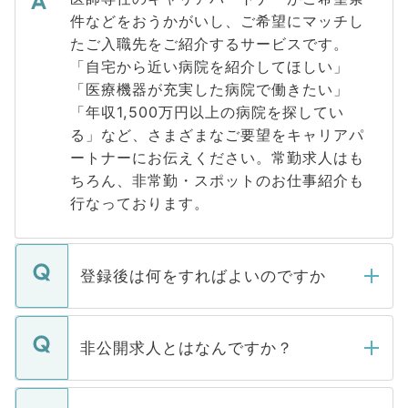
件などをおうかがいし、ご希望にマッチし
たご入職先をご紹介するサービスです。
「自宅から近い病院を紹介してほしい」
「医療機器が充実した病院で働きたい」
「年収1,500万円以上の病院を探してい
る」など、さまざまなご要望をキャリアパ
ートナーにお伝えください。常勤求人はも
ちろん、非常勤・スポットのお仕事紹介も
行なっております。
登録後は何をすればよいのですか
ご登録いただきましたら、弊社担当者がご
登録内容を確認し、その後メールもしくは
非公開求人とはなんですか？
お電話にて次のステップのご案内をいたし
ます。通常、5営業日以内にはご連絡をせて
マイナビDOCTORで取り扱っている求人の