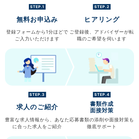
STEP.1
STEP.2
無料お申込み
ヒアリング
登録フォームから
1分ほどで
ご登録後、
アドバイザーが転
ご入力
いただけます
職の
ご希望を伺います
STEP.3
STEP.4
書類作成
求人のご紹介
面接対策
豊富な求人情報から、
あなた
応募書類の
添削や面接対策も
に合った求人を
ご紹介
徹底サポート