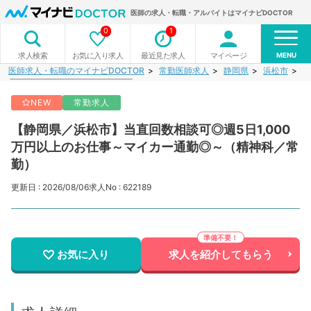
医師の求人・転職・アルバイトはマイナビDOCTOR
0
1
MENU
お気に入り求人
最近見た求人
マイページ
求人検索
医師求人・転職のマイナビDOCTOR
常勤医師求人
静岡県
浜松市
【
NEW
常勤求人
【静岡県／浜松市】当直回数相談可◎週5日1,000
万円以上のお仕事～マイカー通勤◎～（精神科／常
勤）
更新日 : 2026/08/06
求人No : 622189
お気に入り
求人を紹介してもらう