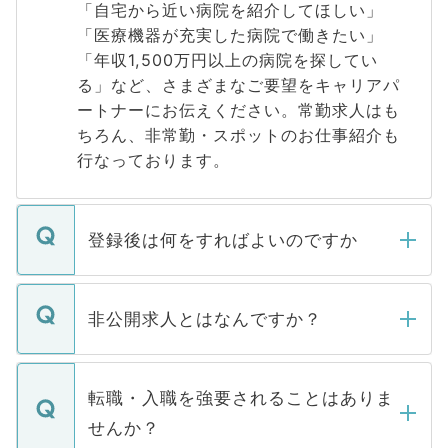
「自宅から近い病院を紹介してほしい」
「医療機器が充実した病院で働きたい」
「年収1,500万円以上の病院を探してい
る」など、さまざまなご要望をキャリアパ
ートナーにお伝えください。常勤求人はも
ちろん、非常勤・スポットのお仕事紹介も
行なっております。
登録後は何をすればよいのですか
ご登録いただきましたら、弊社担当者がご
登録内容を確認し、その後メールもしくは
非公開求人とはなんですか？
お電話にて次のステップのご案内をいたし
ます。通常、5営業日以内にはご連絡をせて
マイナビDOCTORで取り扱っている求人の
いただきますので、しばらくお待ちくださ
うち約3割は、Webサイトからご覧いただ
転職・入職を強要されることはありま
い。
けない「非公開求人」です。非公開求人は
せんか？
下記の理由によって、一般には公開してい