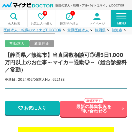
医師の求人・転職・アルバイトはマイナビDOCTOR
0
1
MENU
お気に入り求人
最近見た求人
マイページ
求人検索
医師求人・転職のマイナビDOCTOR
常勤医師求人
静岡県
熱海市
【
常勤求人
募集停止
【静岡県／熱海市】当直回数相談可◎週5日1,000
万円以上のお仕事～マイカー通勤◎～（総合診療科
／常勤）
更新日 : 2024/06/05
求人No : 622188
最新の募集状況を
お気に入り
問い合わせる