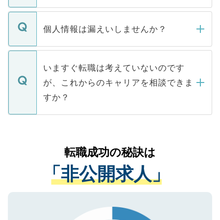
ません。
転職・入職を強要することは一切ありませ
ん。また、仮に応募先から内定をいただい
個人情報は漏えいしませんか？
■応募殺到を避けるため 人気のある医療機
たとしても、ご本人が納得しない限り、内
関を公にしてしまうと、応募が殺到する場
定を承諾する必要はありません。内定先へ
個人情報が漏えいすることはありませんの
合があります。 選考を効率よく行うため
の辞退の連絡はキャリアパートナーが行い
で、ご安心ください。当サイトからの登録
いますぐ転職は考えていないのです
に、医療機関が求める条件に合った人材の
ますので、ご安心ください。
などで収集したご登録者様の個人情報は、
が、これからのキャリアを相談できま
みを人材紹介会社に依頼するケースが増え
ご本人のキャリアアップおよび転職活動の
ています。
すか？
支援を目的に使用いたします。お預かりし
ているすべての個人データはご本人の許可
お気軽にご相談ください。先生専任のキャ
なく、医療機関側に開示したり、第三者に
リアパートナーが将来のご希望などをおう
提供することは一切ありません。また弊社
かがいして、現在の医療機関の状況や紹介
転職成功の秘訣は
は、個人情報の取り扱いについての厳密な
経験をまじえながら、適切なアドバイスを
管理基準を満たした事業者のみに付与され
「非公開求人」
させていただきます。すぐにご転職をされ
る、プライバシーマークを取得済みです。
ない方には、長期的なサポートが可能です
ご登録いただいた個人情報は、SSL（デー
ので、まずはご登録ください。
タ暗号化）によって保護されていますの
で、機密保持に関してもご安心ください。