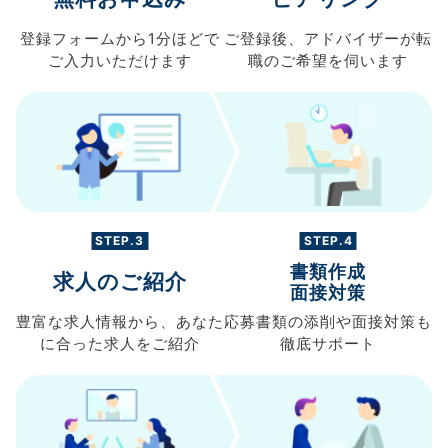
登録フォームから
1分ほどで
ご登録後、
アドバイザーが転
ご入力
いただけます
職の
ご希望を伺います
STEP.3
STEP.4
書類作成
求人のご紹介
面接対策
豊富な求人情報から、
あなた
応募書類の
添削や面接対策も
に合った求人を
ご紹介
徹底サポート