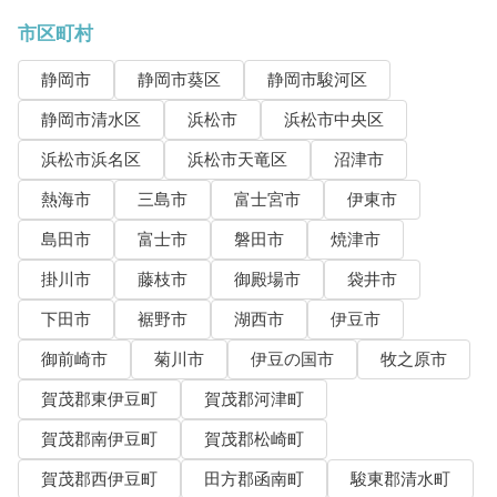
市区町村
静岡市
静岡市葵区
静岡市駿河区
静岡市清水区
浜松市
浜松市中央区
浜松市浜名区
浜松市天竜区
沼津市
熱海市
三島市
富士宮市
伊東市
島田市
富士市
磐田市
焼津市
掛川市
藤枝市
御殿場市
袋井市
下田市
裾野市
湖西市
伊豆市
御前崎市
菊川市
伊豆の国市
牧之原市
賀茂郡東伊豆町
賀茂郡河津町
賀茂郡南伊豆町
賀茂郡松崎町
賀茂郡西伊豆町
田方郡函南町
駿東郡清水町